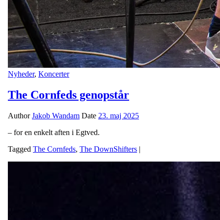
Nyheder
,
Koncerter
The Cornfeds genopstår
Author
Jakob Wandam
Date
23. maj 2025
– for en enkelt aften i Egtved.
Tagged
The Cornfeds
,
The DownShifters
|