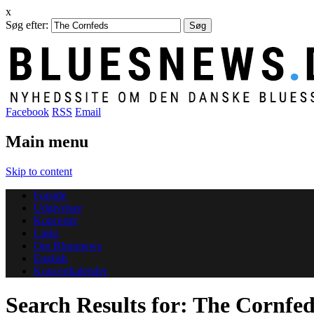
x
Søg efter:
Facebook
RSS
Email
Main menu
Skip to content
Forside
Udgivelser
Koncerter
Links
Om Bluesnews
English
Koncertkalender
Search Results for:
The Cornfed