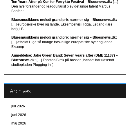
Ten Years After på Kun for Forrykte Festival – Bluesnews.dk:
[…]
Den nye forsanger og leadguitarist blev det unge talent Marcus
Bonfant
Bluesmusikkens melodi grand prix nærmer sig – Bluesnews.dk:
[…] europæiske byer og lande. Eksempelvis i Riga, Letland (læs
her), i B
Bluesmusikkens melodi grand prix nærmer sig – Bluesnews.dk:
[…] afholdt i lige så mange forskellige europæiske byer og lande.
Eksemp
Anmeldelse: Jake Green Band: Seven years after (DME 11137) –
Bluesnews.dk:
[…] Thomas Birck på bassen, bandet har udsendt
studiepladen Plugging in (
Archives
juli 2026
juni 2026
maj 2026