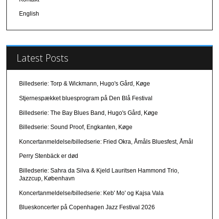
o
d
w
o
English
)
w
)
Latest Posts
Billedserie: Torp & Wickmann, Hugo's Gård, Køge
Stjernespækket bluesprogram på Den Blå Festival
Billedserie: The Bay Blues Band, Hugo's Gård, Køge
Billedserie: Sound Proof, Engkanten, Køge
Koncertanmeldelse/billedserie: Fried Okra, Åmåls Bluesfest, Åmål
Perry Stenbäck er død
Billedserie: Sahra da Silva & Kjeld Lauritsen Hammond Trio,
Jazzcup, København
Koncertanmeldelse/billedserie: Keb' Mo' og Kajsa Vala
Blueskoncerter på Copenhagen Jazz Festival 2026