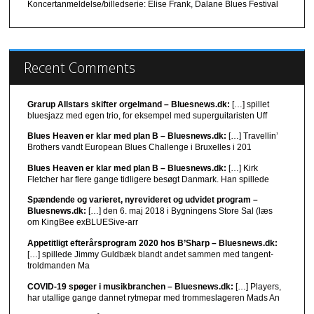
Koncertanmeldelse/billedserie: Elise Frank, Dalane Blues Festival
Recent Comments
Grarup Allstars skifter orgelmand – Bluesnews.dk:
[…] spillet
bluesjazz med egen trio, for eksempel med superguitaristen Uff
Blues Heaven er klar med plan B – Bluesnews.dk:
[…] Travellin’
Brothers vandt European Blues Challenge i Bruxelles i 201
Blues Heaven er klar med plan B – Bluesnews.dk:
[…] Kirk
Fletcher har flere gange tidligere besøgt Danmark. Han spillede
Spændende og varieret, nyrevideret og udvidet program –
Bluesnews.dk:
[…] den 6. maj 2018 i Bygningens Store Sal (læs
om KingBee exBLUESive-arr
Appetitligt efterårsprogram 2020 hos B’Sharp – Bluesnews.dk:
[…] spillede Jimmy Guldbæk blandt andet sammen med tangent-
troldmanden Ma
COVID-19 spøger i musikbranchen – Bluesnews.dk:
[…] Players,
har utallige gange dannet rytmepar med trommeslageren Mads An