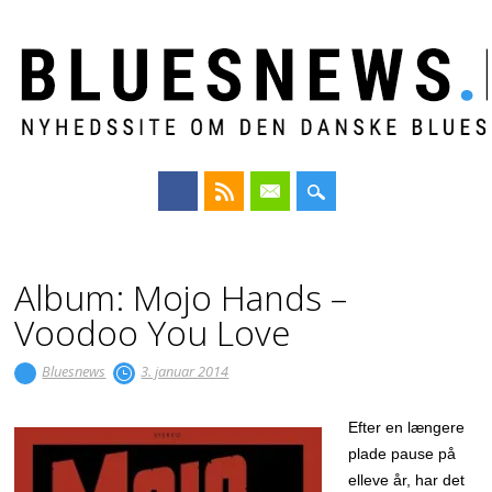
Main menu
Skip
to
Album: Mojo Hands –
content
Voodoo You Love
Bluesnews
3. januar 2014
Efter en længere
plade pause på
elleve år, har det