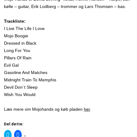
kølle – guitar, Erik Lodberg – trommer og Lars Thomsen – bas.
Trackliste:
I Live The Life I Love
Mojo Boogie
Dressed in Black
Long For You
Pillars Of Rain
Evil Gal
Gasoline And Matches
Midnight Train To Memphis
Devil Don´t Sleep
Wish You Would
Læs mere om Mojohands og køb pladen
her
.
Del dette:
C
C