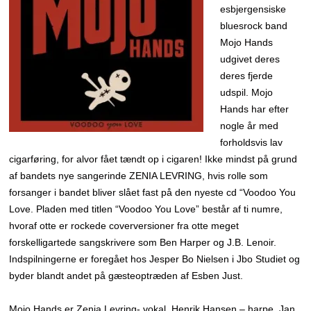
esbjergensiske
bluesrock band
Mojo Hands
udgivet deres
deres fjerde
udspil. Mojo
Hands har efter
nogle år med
forholdsvis lav
cigarføring, for alvor fået tændt op i cigaren! Ikke mindst på grund
af bandets nye sangerinde ZENIA LEVRING, hvis rolle som
forsanger i bandet bliver slået fast på den nyeste cd “Voodoo You
Love. Pladen med titlen “Voodoo You Love” består af ti numre,
hvoraf otte er rockede coverversioner fra otte meget
forskelligartede sangskrivere som Ben Harper og J.B. Lenoir.
Indspilningerne er foregået hos Jesper Bo Nielsen i Jbo Studiet og
byder blandt andet på gæsteoptræden af Esben Just.
Mojo Hands er Zenia Levring- vokal, Henrik Hansen – harpe, Jan