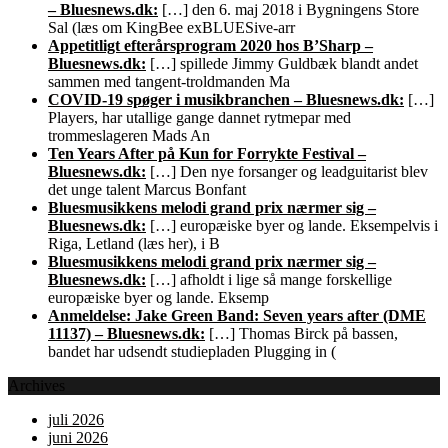
– Bluesnews.dk:
[…] den 6. maj 2018 i Bygningens Store
Sal (læs om KingBee exBLUESive-arr
Appetitligt efterårsprogram 2020 hos B’Sharp –
Bluesnews.dk:
[…] spillede Jimmy Guldbæk blandt andet
sammen med tangent-troldmanden Ma
COVID-19 spøger i musikbranchen – Bluesnews.dk:
[…]
Players, har utallige gange dannet rytmepar med
trommeslageren Mads An
Ten Years After på Kun for Forrykte Festival –
Bluesnews.dk:
[…] Den nye forsanger og leadguitarist blev
det unge talent Marcus Bonfant
Bluesmusikkens melodi grand prix nærmer sig –
Bluesnews.dk:
[…] europæiske byer og lande. Eksempelvis i
Riga, Letland (læs her), i B
Bluesmusikkens melodi grand prix nærmer sig –
Bluesnews.dk:
[…] afholdt i lige så mange forskellige
europæiske byer og lande. Eksemp
Anmeldelse: Jake Green Band: Seven years after (DME
11137) – Bluesnews.dk:
[…] Thomas Birck på bassen,
bandet har udsendt studiepladen Plugging in (
Archives
juli 2026
juni 2026