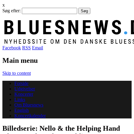
x
Søg efter:
Facebook
RSS
Email
Main menu
Skip to content
Forside
Udgivelser
Koncerter
Links
Om Bluesnews
English
Koncertkalender
Billedserie: Nello & the Helping Hand