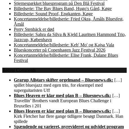
Stjernespækket bluesprogram på Den Blå Festival
Billedserie: The Bay Blues Band, Hugo's Gård, Køge
Billedserie: Sound Proof, Engkanten, Køge
Koncertanmeldelse/billedserie: Fried Okra, Åmåls Bluesfest,
Åmål
Perry Stenbäck er død
Billedserie: Sahra da Silva & Kjeld Lauritsen Hammond Trio,
Jazzcup, København
Koncertanmeldelse/billedserie: Keb' Mo' og Kajsa Vala
Blueskoncerter på Copenhagen Jazz Festival 2026
Koncertanmeldelse/billedserie: Elise Frank, Dalane Blues
Festival
Recent Comments
Grarup Allstars skifter orgelmand – Bluesnews.dk:
[…]
spillet bluesjazz med egen trio, for eksempel med
superguitaristen Uff
Blues Heaven er klar med plan B – Bluesnews.dk:
[…]
Travellin’ Brothers vandt European Blues Challenge i
Bruxelles i 201
Blues Heaven er klar med plan B – Bluesnews.dk:
[…]
Kirk Fletcher har flere gange tidligere besøgt Danmark. Han
spillede
Spændende og varieret, nyrevideret og udvidet program