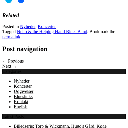
to
to
share
share
on
on
Twitter
Facebook
Related
(Opens
(Opens
in
in
new
new
Posted in
Nyheder
,
Koncerter
window)
window)
Tagged
Nello & the Helping Hand Blues Band
. Bookmark the
permalink
.
Post navigation
← Previous
Next →
Categories
Nyheder
Koncerter
Udgivelser
Blueslinks
Kontakt
English
Latest Posts
Billedserie: Torp & Wickmann, Hugo's Gård, Køge