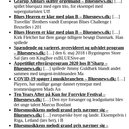
Grarup Allstars skifter orgelmand – Bluesnews.dk:
[…]
spillet bluesjazz med egen trio, for eksempel med
superguitaristen Uff
Blues Heaven er klar med plan B – Bluesnews.dk:
[…]
Travellin’ Brothers vandt European Blues Challenge i
Bruxelles i 201
Blues Heaven er klar med plan B – Bluesnews.dk:
[…]
Kirk Fletcher har flere gange tidligere besøgt Danmark. Han
spillede
Spændende og varieret, nyrevideret og udvidet program
– Bluesnews.dk:
[…] den 6. maj 2018 i Bygningens Store
Sal (læs om KingBee exBLUESive-arr
Appetitligt efterårsprogram 2020 hos B’Sharp –
Bluesnews.dk:
[…] spillede Jimmy Guldbæk blandt andet
sammen med tangent-troldmanden Ma
COVID-19 spøger i musikbranchen – Bluesnews.dk:
[…]
Players, har utallige gange dannet rytmepar med
trommeslageren Mads An
Ten Years After på Kun for Forrykte Festival –
Bluesnews.dk:
[…] Den nye forsanger og leadguitarist blev
det unge talent Marcus Bonfant
Bluesmusikkens melodi grand prix nærmer sig –
Bluesnews.dk:
[…] europæiske byer og lande. Eksempelvis i
Riga, Letland (læs her), i B
Bluesmusikkens melodi grand prix nærmer sig –