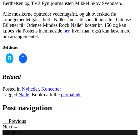
Berthelsen og TV2 Fyn-journalisten Mikkel Skov Svendsen.
Alle musikerne optræder vederlagsfrit, og alt overskud fra
arrangementet går – helt i Nalles ånd – til socialt udsatte i Odense.
Billetter til ”Odense Mindes Rock Nalle” koster kr. 150 og kan
købes via Postens hjemmeside
her
, hvor man også kan læse mere
om arrangementet.
Del dette:
Click
Click
to
to
share
share
on
on
Twitter
Facebook
Related
(Opens
(Opens
in
in
new
new
Posted in
Nyheder
,
Koncerter
window)
window)
Tagged
Nalle
. Bookmark the
permalink
.
Post navigation
← Previous
Next →
Categories