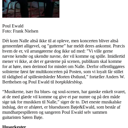
Poul Ewald
Foto: Frank Nielsen
Dét kom Nalle altså ikke til at opleve, men koncerten bliver altså
gennemført alligevel, og ”gutterne” har meldt deres ankomst. Præcis
hvem de er, vil arrangørerne dog ikke ud med: ”Vi ville gerne
nævne kendte og ukendte navne, der vil komme og spille. Imidlertid
mener vi ikke, at det er gæsterne på scenen, publikum skal komme
for at høre, men derimod for mindet om Nalle. Derfor offentliggøres
solisterne først før multikoncerten på Posten, som vi loyalt får stillet
til rådighed af spillestedsleder Morten Østlund,” fortæller Anders W.
Berthelsen og Poul Ewald til
borgkildesblog
.
“Musikerne, især fra blues- og soul-scenen, har ganske enkelt svaret,
at de med glæde vil komme og give et par numre og på den måde
sige tak for musikken til Nalle,” siger de to. Det eneste musikalske
indslag, der er afsløret, er bluesduoen Bøje&Ewald, som består af
mundharpespilleren og sangeren Poul Ewald selv sammen
guitaristen Søren Bøje.
Husorkester