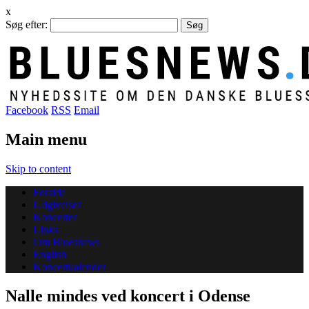
x
Søg efter:
Facebook
RSS
Email
Main menu
Skip to content
Forside
Udgivelser
Koncerter
Links
Om Bluesnews
English
Koncertkalender
Nalle mindes ved koncert i Odense