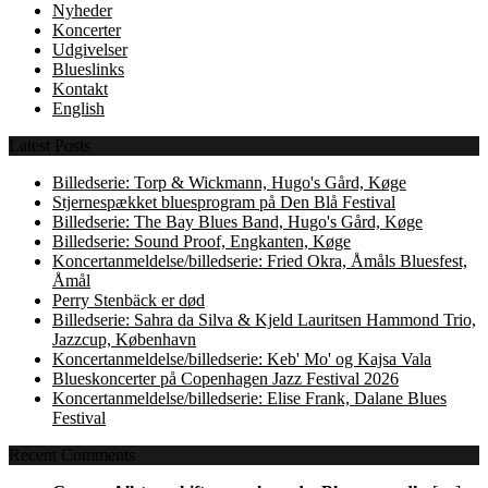
Nyheder
Koncerter
Udgivelser
Blueslinks
Kontakt
English
Latest Posts
Billedserie: Torp & Wickmann, Hugo's Gård, Køge
Stjernespækket bluesprogram på Den Blå Festival
Billedserie: The Bay Blues Band, Hugo's Gård, Køge
Billedserie: Sound Proof, Engkanten, Køge
Koncertanmeldelse/billedserie: Fried Okra, Åmåls Bluesfest,
Åmål
Perry Stenbäck er død
Billedserie: Sahra da Silva & Kjeld Lauritsen Hammond Trio,
Jazzcup, København
Koncertanmeldelse/billedserie: Keb' Mo' og Kajsa Vala
Blueskoncerter på Copenhagen Jazz Festival 2026
Koncertanmeldelse/billedserie: Elise Frank, Dalane Blues
Festival
Recent Comments