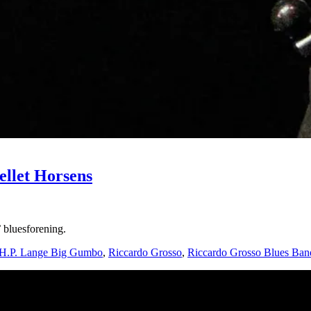
ellet Horsens
 bluesforening.
H.P. Lange Big Gumbo
,
Riccardo Grosso
,
Riccardo Grosso Blues Ban