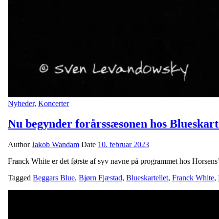
Nyheder
,
Koncerter
Nu begynder forårssæsonen hos Blueskart
Author
Jakob Wandam
Date
10. februar 2023
Franck White er det første af syv navne på programmet hos Horsens’
Tagged
Beggars Blue
,
Bjørn Fjæstad
,
Blueskartellet
,
Franck White
,