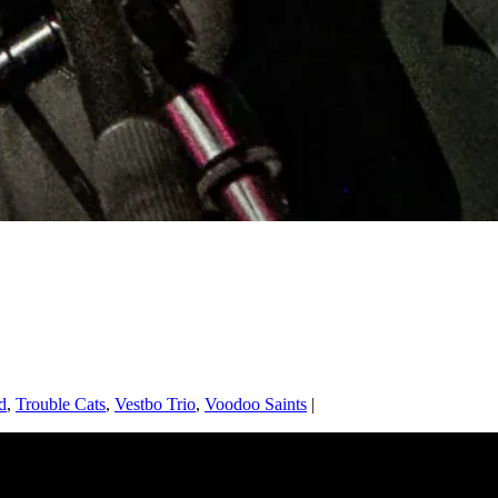
d
,
Trouble Cats
,
Vestbo Trio
,
Voodoo Saints
|