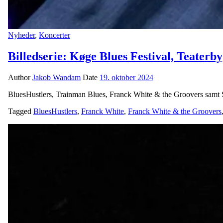
Nyheder
,
Koncerter
Billedserie: Køge Blues Festival, Teaterb
Author
Jakob Wandam
Date
19. oktober 2024
BluesHustlers, Trainman Blues, Franck White & the Groovers samt Sir
Tagged
BluesHustlers
,
Franck White
,
Franck White & the Groovers