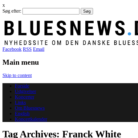
x
Søg efter:
Facebook
RSS
Email
Main menu
Skip to content
Forside
Udgivelser
Koncerter
Links
Om Bluesnews
English
Koncertkalender
Tag Archives:
Franck White