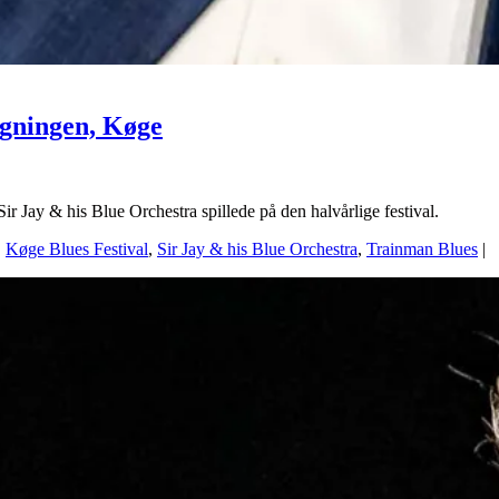
ygningen, Køge
 Jay & his Blue Orchestra spillede på den halvårlige festival.
,
Køge Blues Festival
,
Sir Jay & his Blue Orchestra
,
Trainman Blues
|