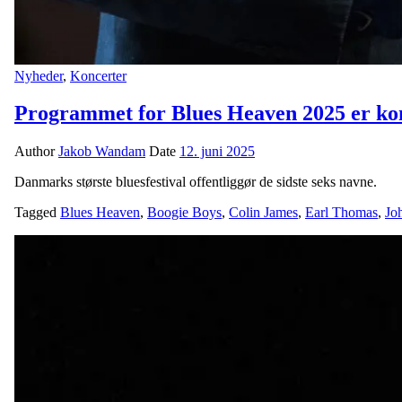
Nyheder
,
Koncerter
Programmet for Blues Heaven 2025 er ko
Author
Jakob Wandam
Date
12. juni 2025
Danmarks største bluesfestival offentliggør de sidste seks navne.
Tagged
Blues Heaven
,
Boogie Boys
,
Colin James
,
Earl Thomas
,
Jo