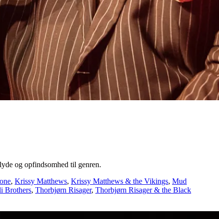
lyde og opfindsomhed til genren.
tone
,
Krissy Matthews
,
Krissy Matthews & the Vikings
,
Mud
i Brothers
,
Thorbjørn Risager
,
Thorbjørn Risager & the Black