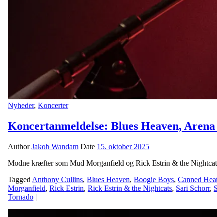
Nyheder
,
Koncerter
Koncertanmeldelse: Blues Heaven, Arena
Author
Jakob Wandam
Date
15. oktober 2025
Modne kræfter som Mud Morganfield og Rick Estrin & the Nightcats b
Tagged
Anthony Cullins
,
Blues Heaven
,
Boogie Boys
,
Canned Hea
Morganfield
,
Rick Estrin
,
Rick Estrin & the Nightcats
,
Sari Schorr
,
Tornado
|