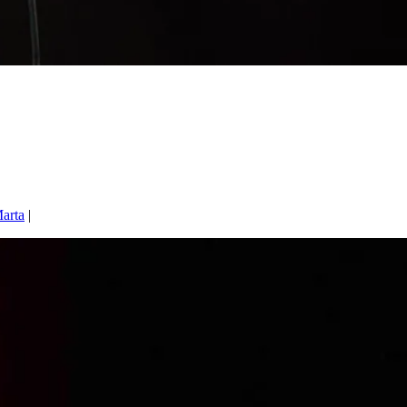
arta
|