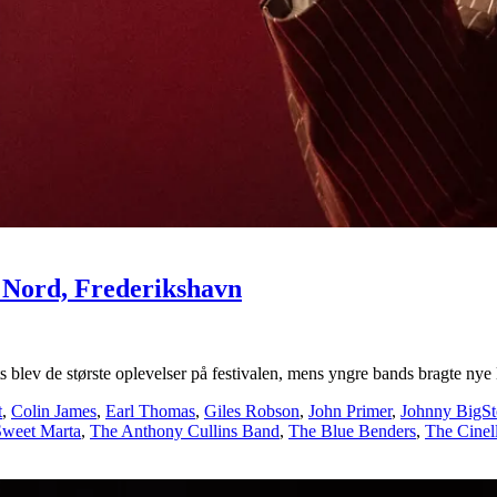
 Nord, Frederikshavn
lev de største oplevelser på festivalen, mens yngre bands bragte nye 
t
,
Colin James
,
Earl Thomas
,
Giles Robson
,
John Primer
,
Johnny BigS
Sweet Marta
,
The Anthony Cullins Band
,
The Blue Benders
,
The Cinell