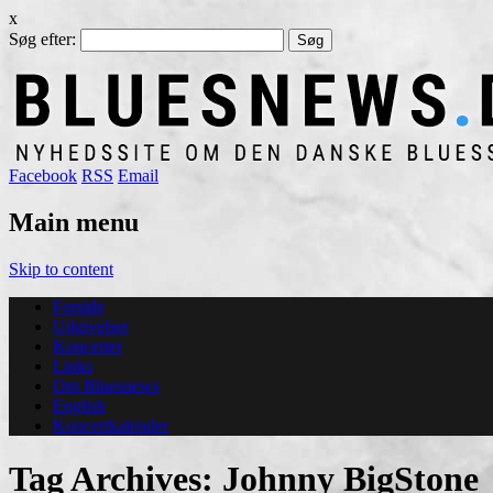
x
Søg efter:
Facebook
RSS
Email
Main menu
Skip to content
Forside
Udgivelser
Koncerter
Links
Om Bluesnews
English
Koncertkalender
Tag Archives:
Johnny BigStone