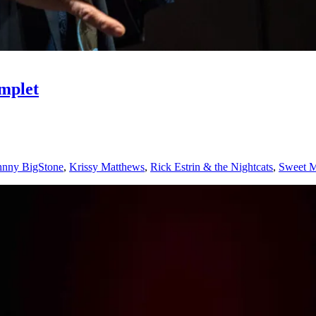
mplet
hnny BigStone
,
Krissy Matthews
,
Rick Estrin & the Nightcats
,
Sweet M