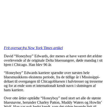
Frit oversat fra New York Times artikel
David “Honeyboy” Edwards, der menes at have været det ældste
overlevende af de originale Delta bluessangere, døde mandag i sit
hjem i Chicago. Han blev 96 år.
“Honeyboy” Edwards karriere spændte over næsten hele
bluesmusikkens eksistens periode, fra de tidlige år i Mississippi-
deltaet til overgangen til Chicagobluesen i halvtresser og tresserne
og for at ende som et internationalt kendt navn i slutningen af
hans karriere.
Over otte årtier optrådte “Honeyboy” med stort set alle de største
bluesnavne, herunder Charley Patton, Muddy Waters og Howlin’
Wolf. Han var nok bedst kendt, som det sidste levende link til