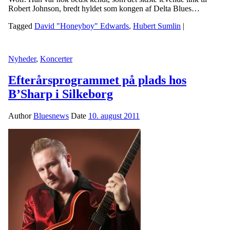
Robert Johnson, bredt hyldet som kongen af Delta Blues…
Tagged
David "Honeyboy" Edwards
,
Hubert Sumlin
|
Nyheder
,
Koncerter
Efterårsprogrammet på plads hos
B’Sharp i Silkeborg
Author
Bluesnews
Date
10. august 2011