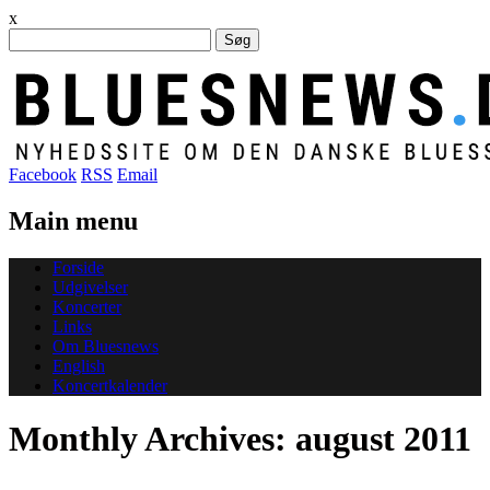
x
Søg
efter:
Facebook
RSS
Email
Main menu
Skip
Forside
to
Udgivelser
content
Koncerter
Links
Om Bluesnews
English
Koncertkalender
Monthly Archives:
august 2011