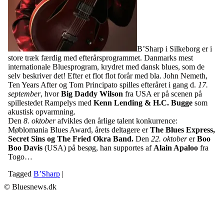
B’Sharp i Silkeborg er i
store træk færdig med efterårsprogrammet. Danmarks mest
internationale Bluesprogram, krydret med dansk blues, som de
selv beskriver det! Efter et flot flot forår med bla. John Nemeth,
Ten Years After og Tom Principato spilles efteråret i gang d.
17.
september
, hvor
Big Daddy Wilson
fra USA er på scenen på
spillestedet Rampelys med
Kenn Lending & H.C. Bugge
som
akustisk opvarmning.
Den
8. oktober
afvikles den årlige talent konkurrence:
Møblomania Blues Award, årets deltagere er
The Blues Express,
Secret Sins og The Fried Okra Band.
Den
22. oktober
er
Boo
Boo Davis
(USA) på besøg, han supportes af
Alain Apaloo
fra
Togo…
Tagged
B’Sharp
|
© Bluesnews.dk