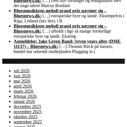
Bluesnews.dk:
[…] Den nye forsanger og leadguitarist blev
det unge talent Marcus Bonfant
Bluesmusikkens melodi grand prix nærmer sig –
Bluesnews.dk:
[…] europæiske byer og lande. Eksempelvis i
Riga, Letland (læs her), i B
Bluesmusikkens melodi grand prix nærmer sig –
Bluesnews.dk:
[…] afholdt i lige så mange forskellige
europæiske byer og lande. Eksemp
Anmeldelse: Jake Green Band: Seven years after (DME
11137) – Bluesnews.dk:
[…] Thomas Birck på bassen,
bandet har udsendt studiepladen Plugging in (
Archives
juli 2026
juni 2026
maj 2026
april 2026
marts 2026
februar 2026
januar 2026
december 2025
november 2025
oktober 2025
september 2025
august 2025