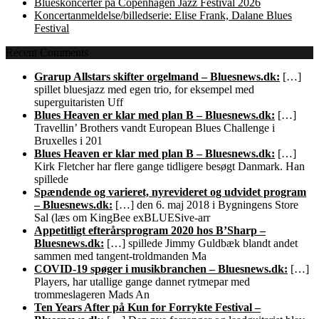
Blueskoncerter på Copenhagen Jazz Festival 2026
Koncertanmeldelse/billedserie: Elise Frank, Dalane Blues
Festival
Recent Comments
Grarup Allstars skifter orgelmand – Bluesnews.dk:
[…]
spillet bluesjazz med egen trio, for eksempel med
superguitaristen Uff
Blues Heaven er klar med plan B – Bluesnews.dk:
[…]
Travellin’ Brothers vandt European Blues Challenge i
Bruxelles i 201
Blues Heaven er klar med plan B – Bluesnews.dk:
[…]
Kirk Fletcher har flere gange tidligere besøgt Danmark. Han
spillede
Spændende og varieret, nyrevideret og udvidet program
– Bluesnews.dk:
[…] den 6. maj 2018 i Bygningens Store
Sal (læs om KingBee exBLUESive-arr
Appetitligt efterårsprogram 2020 hos B’Sharp –
Bluesnews.dk:
[…] spillede Jimmy Guldbæk blandt andet
sammen med tangent-troldmanden Ma
COVID-19 spøger i musikbranchen – Bluesnews.dk:
[…]
Players, har utallige gange dannet rytmepar med
trommeslageren Mads An
Ten Years After på Kun for Forrykte Festival –