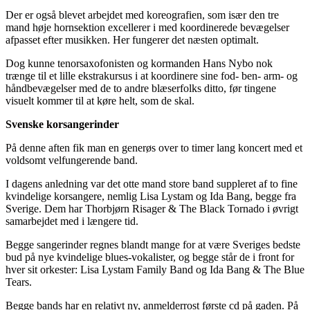
Der er også blevet arbejdet med koreografien, som især den tre
mand høje hornsektion excellerer i med koordinerede bevægelser
afpasset efter musikken. Her fungerer det næsten optimalt.
Dog kunne tenorsaxofonisten og kormanden Hans Nybo nok
trænge til et lille ekstrakursus i at koordinere sine fod- ben- arm- og
håndbevægelser med de to andre blæserfolks ditto, før tingene
visuelt kommer til at køre helt, som de skal.
Svenske korsangerinder
På denne aften fik man en generøs over to timer lang koncert med et
voldsomt velfungerende band.
I dagens anledning var det otte mand store band suppleret af to fine
kvindelige korsangere, nemlig Lisa Lystam og Ida Bang, begge fra
Sverige. Dem har Thorbjørn Risager & The Black Tornado i øvrigt
samarbejdet med i længere tid.
Begge sangerinder regnes blandt mange for at være Sveriges bedste
bud på nye kvindelige blues-vokalister, og begge står de i front for
hver sit orkester: Lisa Lystam Family Band og Ida Bang & The Blue
Tears.
Begge bands har en relativt ny, anmelderrost første cd på gaden. På