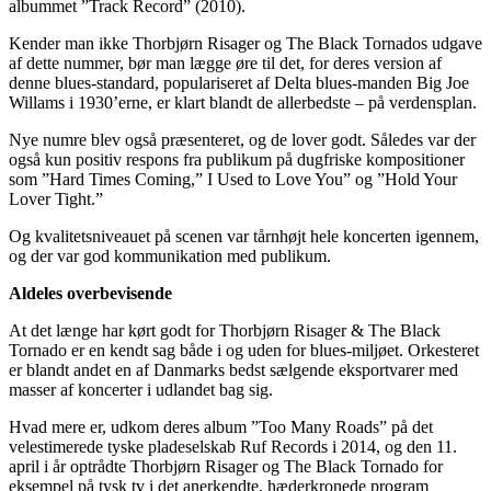
albummet ”Track Record” (2010).
Kender man ikke Thorbjørn Risager og The Black Tornados udgave
af dette nummer, bør man lægge øre til det, for deres version af
denne blues-standard, populariseret af Delta blues-manden Big Joe
Willams i 1930’erne, er klart blandt de allerbedste – på verdensplan.
Nye numre blev også præsenteret, og de lover godt. Således var der
også kun positiv respons fra publikum på dugfriske kompositioner
som ”Hard Times Coming,” I Used to Love You” og ”Hold Your
Lover Tight.”
Og kvalitetsniveauet på scenen var tårnhøjt hele koncerten igennem,
og der var god kommunikation med publikum.
Aldeles overbevisende
At det længe har kørt godt for Thorbjørn Risager & The Black
Tornado er en kendt sag både i og uden for blues-miljøet. Orkesteret
er blandt andet en af Danmarks bedst sælgende eksportvarer med
masser af koncerter i udlandet bag sig.
Hvad mere er, udkom deres album ”Too Many Roads” på det
velestimerede tyske pladeselskab Ruf Records i 2014, og den 11.
april i år optrådte Thorbjørn Risager og The Black Tornado for
eksempel på tysk tv i det anerkendte, hæderkronede program