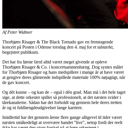
Af Peter Widmer
Thorbjørn Risager & The Black Tornado gav en fremragende
koncert på Posten i Odense torsdag den 4. maj for et talstærkt,
begejstret publikum.
Det har fra første færd altid været meget givende at opleve
Thorbjørn Risager & Co. i koncertsammenhæng. Dog syntes målet
for Thorbjørn Risager og hans medspillere i mange år at have været
at gengive deres glimrende indspillede materiale 100% nøjagtigt, når
de gav koncert.
Og dét kunne – og kan de – også i dén grad. Man må i det hele taget
sige, at dette orkester spiller så professionelt, at det næsten svider i
tårekanalerne. Sådan har det forholdt sig gennem hele deres tretten
år og ni fuldlængdeudgivelser lange karriere.
Imidlertid har det gennem årene flere gange alligevel til tider været
næsten småkedeligt at overvære bandet ”live”, netop fordi der reelt
ikke har været den store forskel på at høre orkesteret i