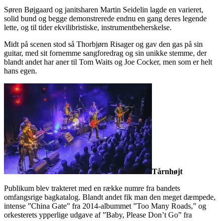
Søren Bøjgaard og janitsharen Martin Seidelin lagde en varieret,
solid bund og begge demonstrerede endnu en gang deres legende
lette, og til tider ekvilibristiske, instrumentbeherskelse.
Midt på scenen stod så Thorbjørn Risager og gav den gas på sin
guitar, med sit fornemme sangforedrag og sin unikke stemme, der
blandt andet har aner til Tom Waits og Joe Cocker, men som er helt
hans egen.
Tårnhøjt
Publikum blev trakteret med en række numre fra bandets
omfangsrige bagkatalog. Blandt andet fik man den meget dæmpede,
intense ”China Gate” fra 2014-albummet ”Too Many Roads,” og
orkesterets ypperlige udgave af ”Baby, Please Don’t Go” fra