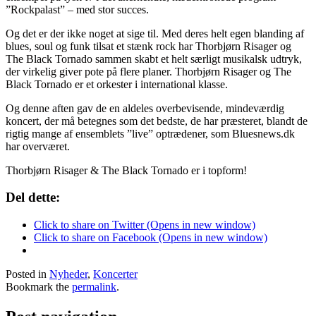
”Rockpalast” – med stor succes.
Og det er der ikke noget at sige til. Med deres helt egen blanding af
blues, soul og funk tilsat et stænk rock har Thorbjørn Risager og
The Black Tornado sammen skabt et helt særligt musikalsk udtryk,
der virkelig giver pote på flere planer. Thorbjørn Risager og The
Black Tornado er et orkester i international klasse.
Og denne aften gav de en aldeles overbevisende, mindeværdig
koncert, der må betegnes som det bedste, de har præsteret, blandt de
rigtig mange af ensemblets ”live” optrædener, som Bluesnews.dk
har overværet.
Thorbjørn Risager & The Black Tornado er i topform!
Del dette:
Click to share on Twitter (Opens in new window)
Click to share on Facebook (Opens in new window)
Posted in
Nyheder
,
Koncerter
Bookmark the
permalink
.