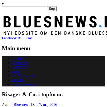
x
Søg
efter:
Facebook
RSS
Email
Main menu
Skip
Forside
to
Udgivelser
content
Koncerter
Links
Om Bluesnews
English
Koncertkalender
Risager & Co. i topform.
Author
Bluesnews
Date
7. maj 2016