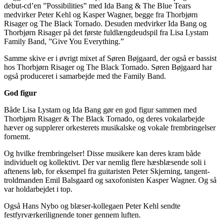
debut-cd’en ”Possibilities” med Ida Bang & The Blue Tears
medvirker Peter Kehl og Kasper Wagner, begge fra Thorbjørn
Risager og The Black Tornado. Desuden medvirker Ida Bang og
Thorbjørn Risager på det første fuldlængdeudspil fra Lisa Lystam
Family Band, ”Give You Everything.”
Samme skive er i øvrigt mixet af Søren Bøjgaard, der også er bassist
hos Thorbjørn Risager og The Black Tornado. Søren Bøjgaard har
også produceret i samarbejde med the Family Band.
God figur
Både Lisa Lystam og Ida Bang gør en god figur sammen med
Thorbjørn Risager & The Black Tornado, og deres vokalarbejde
hæver og supplerer orkesterets musikalske og vokale frembringelser
fornemt.
Og hvilke frembringelser! Disse musikere kan deres kram både
individuelt og kollektivt. Der var nemlig flere hæsblæsende soli i
aftenens løb, for eksempel fra guitaristen Peter Skjerning, tangent-
troldmanden Emil Balsgaard og saxofonisten Kasper Wagner. Og så
var holdarbejdet i top.
Også Hans Nybo og blæser-kollegaen Peter Kehl sendte
festfyrværkerilignende toner gennem luften.