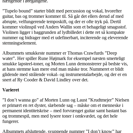
hængende i øregangene.
”Tupelo bound” starter blidt med percussion og vokal, hvorefter
guitar, bas og trommer kommer til. Så går det ellers derud af med
abrupte, velfungerende temposkift, og der er ofte tryk på. Dertil
kommer violinspil ved Anders Wallin som et behageligt smagsstof.
Violinen ligger i baggrunden af lydbilledet i dette ret så kompakte
nummer og bidrager med et udefinerbart, inciterende og eleverende
stemningselement.
Albummets smukkeste nummer er Thomas Crawfurds ”Deep
water”. Her spiller Rune Højmark for eksempel næsten smerteligt
smukke lapsteel-toner, og Morten Lunn demonstrerer på bedste vis,
at hans stemme kan mere end man måske tror. Nummeret er blidt
glidende med strålende vokal- og instrumentalarbejde, og der er en
snert af Ry Cooder & David Lindley over det.
Varieret
”I don’t wanna go” af Morten Lunn og Laust ”Krudtmejer” Nielsen
er primært en ret dyster, slæbende sag – måske om et menneske i
permanent identitetskrise – med forvrænget guitar samt bastant bas
og trommespil, men med lysere toner i omkvædet, og det hele
fungerer.
Albummets afsluttende, svuppende nummer ”I don’t know” har