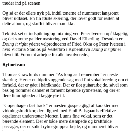
træder ind på scenen.
Og så er der ellers tryk på, indtil tonerne af nummeret langsomt
bliver udfaset. En fin første skæring, der lover godt for resten af
dette album, og skuffet bliver man ikke.
Teknisk set er indspilning og mixning ved Peter Iversen upåklagelig,
og det samme gælder mastering ved David Elberling. Desuden er
Doing it right
yderst velproduceret af Fried Okra og Peter Iversen i
hvis Victoria Studios på Vesterbro i København
Doing it right
er
blevet til. Fornemt arbejde fra alle involverede.,
Rytmeteam
Thomas Crawfurds nummer ”As long as I remember” er næste
skæring. Her er en blødt vuggende sag med fint vokalforedrag om et
forhold, der er gået i hårdknude. Der er flot guitararbejde, såvel som
bas og trommer danner et fornemt kørende rytmeteam, og der er
flere finurligheder at lægge øre til.
”Copenhagen fast track” er næsten gospelagtigt af karakter med
virkningsfuldt kor, der i lighed med Emil Balsgaards effektive
orgeltoner understøtter Morten Lunns fine vokal, som er det
bærende element. Der er både mere dæmpede og kraftfulde
passager, der er solidt rytmegruppearbejde, og nummeret bliver