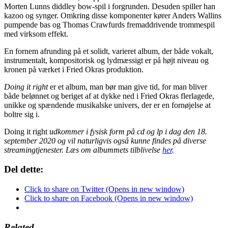
Morten Lunns diddley bow-spil i forgrunden. Desuden spiller han
kazoo og synger. Omkring disse komponenter kører Anders Wallins
pumpende bas og Thomas Crawfurds fremaddrivende trommespil
med virksom effekt.
En fornem afrunding på et solidt, varieret album, der både vokalt,
instrumentalt, kompositorisk og lydmæssigt er på højt niveau og
kronen på værket i Fried Okras produktion.
Doing it right
er et album, man bør man give tid, for man bliver
både belønnet og beriget af at dykke ned i Fried Okras flerlagede,
unikke og spændende musikalske univers, der er en fornøjelse at
boltre sig i.
Doing it right
udkommer i fysisk form på cd og lp i dag den 18.
september 2020 og vil naturligvis også kunne findes på diverse
streamingtjenester. Læs om albummets tilblivelse
her
.
Del dette:
Click to share on Twitter (Opens in new window)
Click to share on Facebook (Opens in new window)
Related