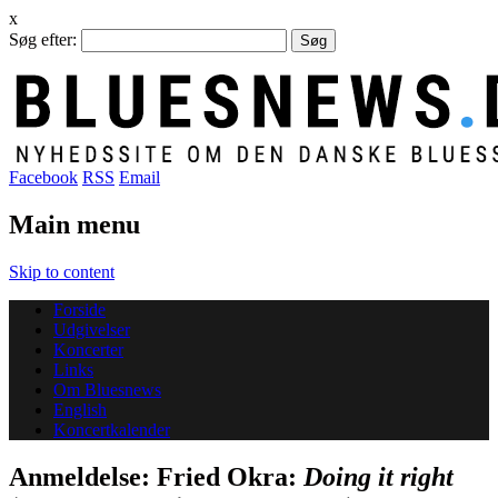
x
Søg efter:
Facebook
RSS
Email
Main menu
Skip to content
Forside
Udgivelser
Koncerter
Links
Om Bluesnews
English
Koncertkalender
Anmeldelse: Fried Okra:
Doing it right