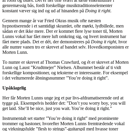
af roots og blues. Det er her ofte svært at sætte enkeltnumre i
genremæssig bås, fordi forskellige musiktraditionselementer
konstant væver sig ind og ud af hinanden på
Doing it right
.
Gennem mange år var Fried Okras musik ofte næsten
hypnotiserende i et samtidigt skramlet, ofte mørkt, lydbillede, men
sådan er det ikke mere. Der er kommet flere lyse toner til, Morten
Lunns vokal har fået mere luft omkring sig, og hvert instrument har
fået mere plads. Det er dét, der demonstreres på
Doing it right
, hvor
alle numre vanen tro er skrevet af bandet selv. Hovedkomponisten er
Morten Lunn.
To numre er skrevet af Thomas Crawfurd, og ét er skrevet af Morten
Lunn og Laust ”Krudtmejer” Nielsen. Albummet består af ti vidt
forskellige kompositioner, og teksterne er interessante. For eksempel
i det velturnerede åbningsnummer ”You’re doing it right”.
Upåklagelig
Her får Morten Lunns unge jeg et par livs-afdramatiserende ord at
tygge på. Eksempelvis hedder det: ”Don’t you worry boy, you will
get laid. She’ll be nice, just you wait. You’re doing it right.”
Instrumentalt set starter ”You’re doing it right” med prominente
trommer og bastoner, hvorefter Morten Lunns fremtrædende vokal
og virkningsfulde ”flesh to strings”-guitarspil med hvasse toner