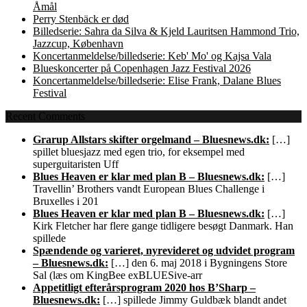
Åmål
Perry Stenbäck er død
Billedserie: Sahra da Silva & Kjeld Lauritsen Hammond Trio,
Jazzcup, København
Koncertanmeldelse/billedserie: Keb' Mo' og Kajsa Vala
Blueskoncerter på Copenhagen Jazz Festival 2026
Koncertanmeldelse/billedserie: Elise Frank, Dalane Blues
Festival
Recent Comments
Grarup Allstars skifter orgelmand – Bluesnews.dk:
[…]
spillet bluesjazz med egen trio, for eksempel med
superguitaristen Uff
Blues Heaven er klar med plan B – Bluesnews.dk:
[…]
Travellin’ Brothers vandt European Blues Challenge i
Bruxelles i 201
Blues Heaven er klar med plan B – Bluesnews.dk:
[…]
Kirk Fletcher har flere gange tidligere besøgt Danmark. Han
spillede
Spændende og varieret, nyrevideret og udvidet program
– Bluesnews.dk:
[…] den 6. maj 2018 i Bygningens Store
Sal (læs om KingBee exBLUESive-arr
Appetitligt efterårsprogram 2020 hos B’Sharp –
Bluesnews.dk:
[…] spillede Jimmy Guldbæk blandt andet