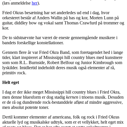
(læs anmeldelse
her
).
Fried Okras besætning har set anderledes ud end i dag, hvor
orkesteret består af Anders Wallin på bas og kor, Morten Lunn på
guitar, diddley bow og vokal samt Thomas Crawfurd på trommer og
kor.
De to sidstnævnte har været de eneste gennemgående musikere i
bandets forskellige konstellationer.
Gennem flere år var Fried Okra Band, som foretagendet hed i lange
tider, klart inspireret af Mississippi hill country blues med kunstnere
som som R.L. Burnside, Robert Belfour og Junior Kimbrough som
lyskilder. Imidlertid indeholdt deres musik også elementer af rå,
primitiv rock.
Helt eget
I dag er der ikke meget Mississippi hill country blues i Fried Okra,
men denne bluesform er dog stadig
kernen
i trioens musik. Desuden
er de rå og dundrende rock-bestanddele afløst af mindre aggressive,
men absolut potente toner.
Dertil kommer elementer af americana, folk og rock i Fried Okras
aktuelle lyd og musikalske udtryk, som er et vellykket, helt eget mix