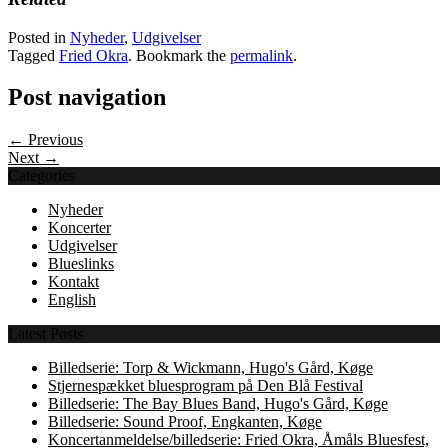
Posted in
Nyheder
,
Udgivelser
Tagged
Fried Okra
. Bookmark the
permalink
.
Post navigation
← Previous
Next →
Categories
Nyheder
Koncerter
Udgivelser
Blueslinks
Kontakt
English
Latest Posts
Billedserie: Torp & Wickmann, Hugo's Gård, Køge
Stjernespækket bluesprogram på Den Blå Festival
Billedserie: The Bay Blues Band, Hugo's Gård, Køge
Billedserie: Sound Proof, Engkanten, Køge
Koncertanmeldelse/billedserie: Fried Okra, Åmåls Bluesfest,