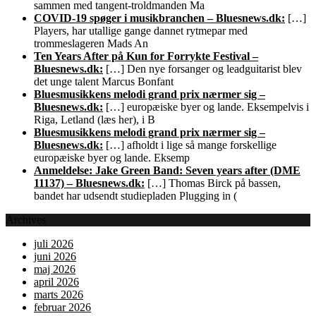
sammen med tangent-troldmanden Ma
COVID-19 spøger i musikbranchen – Bluesnews.dk:
[…]
Players, har utallige gange dannet rytmepar med
trommeslageren Mads An
Ten Years After på Kun for Forrykte Festival –
Bluesnews.dk:
[…] Den nye forsanger og leadguitarist blev
det unge talent Marcus Bonfant
Bluesmusikkens melodi grand prix nærmer sig –
Bluesnews.dk:
[…] europæiske byer og lande. Eksempelvis i
Riga, Letland (læs her), i B
Bluesmusikkens melodi grand prix nærmer sig –
Bluesnews.dk:
[…] afholdt i lige så mange forskellige
europæiske byer og lande. Eksemp
Anmeldelse: Jake Green Band: Seven years after (DME
11137) – Bluesnews.dk:
[…] Thomas Birck på bassen,
bandet har udsendt studiepladen Plugging in (
Archives
juli 2026
juni 2026
maj 2026
april 2026
marts 2026
februar 2026