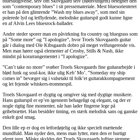
bluesudgivelse, selv om Skovgaard selv (nødtvungent) betegner den
som ”contemporary blues” i sit pressemateriale. Mest bluesorienteret
er han på den glimrende ”Wash my blues away”, som med sin
polerede lyd og letflydende, melodiske guitarspil godt kunne ligne
en af Alvin Lees bluesrock-ballader.
Andre steder sporer man en påvirkning fra country og bluegrass som
på ”Some more” og ”I apologize”, hvor Troels Skovgaards guitar
går i dialog med Ole Kibsgaards dobro på meget velfungerende vis.
Men man hører også elementer af Crosby, Stills & Nash, ikke
mindst på korarrangementet i ”I apologize”.
”Can’t take no more” svøber Troels Skovgaards fine guitararbejde i
blød funk og soul-kor, ikke ulig Keb’ Mo’. ”Someday my ship
comes in” bevæger sig i valsetakt til folk’et guitarakkompagnement
og let fejende whiskers-trommespil.
Troels Skovgaard er dygtig og omgiver sig med dygtige musikere.
Hans guitarspil er ep’en igennem behageligt og elegant, og der er
nogle rigtig fine momenter, når han lader fingrene lege på
gribebrættet. Han besidder timing, en stærk melodisk sans og ganske
enkelt god smag.
Den lille ep er dog en letfordøjelig og ikke specielt mættende
mundfuld. Man nyder den, mens man lytter, men den er hurtigt
glemt igen. Måske skyldes det Troels Skovgaards luftige stemme,