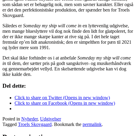
som sådan set er behagelig nok, men som savner karakter. Eller også
er det den perfektionistiske produktion, der spænder ben for Troels
Skovgaard.
Således er
Someday my ship will come in
en lyttevenlig udgivelse,
men mange blueslyttere vil dog nok finde den lidt for glatpoleret, for
der er ikke mange skarpe kanter at rive sig på. I det hele taget
fremstår ep’en lidt anakronistisk; den er simpelthen for pæn til 2021
og lyder mere som 1991.
Det skal ikke forhindre os i at anbefale
Someday my ship will come
in
til dem, der sætter pris på godt sangskriver- og musikerhåndværk
og gennemarbejdet vellyd. En skelsættende udgivelse kan vi dog
ikke kalde den.
Del dette:
Click to share on Twitter (Opens in new window)
Click to share on Facebook (Opens in new window)
Posted in
Nyheder
,
Udgivelser
Tagged
Troels Skovgaard
. Bookmark the
permalink
.