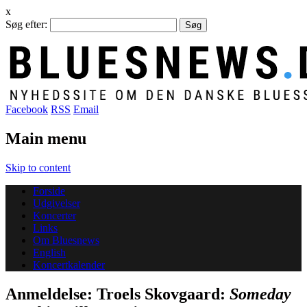
x
Søg efter:
Facebook
RSS
Email
Main menu
Skip to content
Forside
Udgivelser
Koncerter
Links
Om Bluesnews
English
Koncertkalender
Anmeldelse: Troels Skovgaard:
Someday