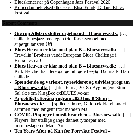
Blueskoncerter på Copenhagen Jazz Festival 2026
Koncertanmeldelse/billedserie: Elise Frank, Dalane Blues
Festival
Recent Comments
Grarup Allstars skifter orgelmand – Bluesnews.dk:
[…]
spillet bluesjazz med egen trio, for eksempel med
superguitaristen Uff
Blues Heaven er klar med plan B – Bluesnews.dk:
[…]
Travellin’ Brothers vandt European Blues Challenge i
Bruxelles i 201
Blues Heaven er klar med plan B – Bluesnews.dk:
[…]
Kirk Fletcher har flere gange tidligere besøgt Danmark. Han
spillede
Spændende og varieret, nyrevideret og udvidet program
– Bluesnews.dk:
[…] den 6. maj 2018 i Bygningens Store
Sal (læs om KingBee exBLUESive-arr
Appetitligt efterårsprogram 2020 hos B’Sharp –
Bluesnews.dk:
[…] spillede Jimmy Guldbæk blandt andet
sammen med tangent-troldmanden Ma
COVID-19 spøger i musikbranchen – Bluesnews.dk:
[…]
Players, har utallige gange dannet rytmepar med
trommeslageren Mads An
Ten Years After på Kun for Forrykte Festival –