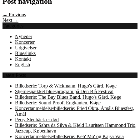
Post navigation
← Previous
Next →
Categories
Nyheder
Koncerter
Udgivelser
Blueslinks
Kontakt
English
Latest Posts
Billedserie: Torp & Wickmann, Hugo's Gård, Køge
Stjernespækket bluesprogram på Den Blå Festival
Billedserie: The Bay Blues Band, Hugo's Gård, Køge
Billedserie: Sound Proof, Engkanten, Køge
Koncertanmeldelse/billedserie: Fried Okra, Åmåls Bluesfest,
Åmål
Perry Stenbäck er død
Billedserie: Sahra da Silva & Kjeld Lauritsen Hammond Trio,
Jazzcup, København
Koncertanmeldelse/billedserie: Keb' Mo' og Kajsa Vala