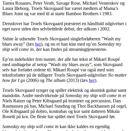
Tamra Rosanes, Peter Vesth, Savage Rose, Michael Vesterskov og
Laura Illeborg. Troels Skovgaard har været medlem af Mama’s
Blues Joint og var med til at starte Bamboo Brothers i 1983.
Derudover har Troels Skovgaard præsteret en håndfuld udgivelser i
eget navn siden den selvbetitlede debut, der udkom i 2002.
Sidste år udsendte Troels Skovgaard singleforløberen ”Wash my
blues away” (læs
her
), og nu er han klar med ep’en
Someday my
ship will come in
, der kan findes på streamingtjenesterne.
Ep’en indeholder fem numre, der alle har tekst af Mikael Roupé
med undtagelse af netop ”Wash my blues away”, som Skovgaard
selv har forfattet ordene til. Mikael Roupé var også med som
tekstforfatter på de tidligere Troels Skovgaard-udgivelser
No matter
how far I go
(2006) og
The album
(2013) (læs
her
).
Troels Skovgaard synger og spiller elektrisk og akustisk guitar samt
mandolin. Andre medvirkende på
Someday my ship will come in
er
Niels Ratzer og Peter Kibsgaard på trommer og percussion, Dan
Rasmussen på bas, Michael Sunding og Thor Backhausen på orgel,
Ole Kibsgaard på dobro, kontrabas og kor samt datteren Mikala
Bosetti på kor. De fleste har spillet med Troels Skovgaard før.
Someday my ship will come in
kan ikke kaldes en egentlig