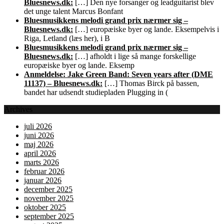
Bluesnews.dk:
[…] Den nye forsanger og leadguitarist blev
det unge talent Marcus Bonfant
Bluesmusikkens melodi grand prix nærmer sig –
Bluesnews.dk:
[…] europæiske byer og lande. Eksempelvis i
Riga, Letland (læs her), i B
Bluesmusikkens melodi grand prix nærmer sig –
Bluesnews.dk:
[…] afholdt i lige så mange forskellige
europæiske byer og lande. Eksemp
Anmeldelse: Jake Green Band: Seven years after (DME
11137) – Bluesnews.dk:
[…] Thomas Birck på bassen,
bandet har udsendt studiepladen Plugging in (
Archives
juli 2026
juni 2026
maj 2026
april 2026
marts 2026
februar 2026
januar 2026
december 2025
november 2025
oktober 2025
september 2025