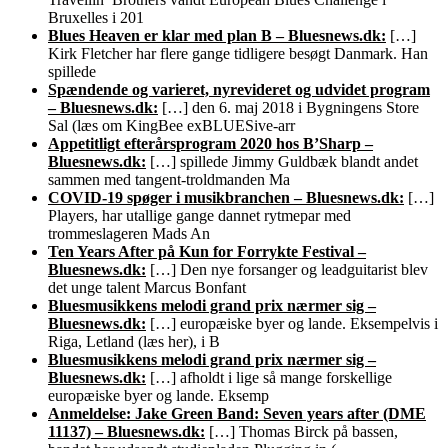
Bruxelles i 201
Blues Heaven er klar med plan B – Bluesnews.dk:
[…]
Kirk Fletcher har flere gange tidligere besøgt Danmark. Han
spillede
Spændende og varieret, nyrevideret og udvidet program
– Bluesnews.dk:
[…] den 6. maj 2018 i Bygningens Store
Sal (læs om KingBee exBLUESive-arr
Appetitligt efterårsprogram 2020 hos B’Sharp –
Bluesnews.dk:
[…] spillede Jimmy Guldbæk blandt andet
sammen med tangent-troldmanden Ma
COVID-19 spøger i musikbranchen – Bluesnews.dk:
[…]
Players, har utallige gange dannet rytmepar med
trommeslageren Mads An
Ten Years After på Kun for Forrykte Festival –
Bluesnews.dk:
[…] Den nye forsanger og leadguitarist blev
det unge talent Marcus Bonfant
Bluesmusikkens melodi grand prix nærmer sig –
Bluesnews.dk:
[…] europæiske byer og lande. Eksempelvis i
Riga, Letland (læs her), i B
Bluesmusikkens melodi grand prix nærmer sig –
Bluesnews.dk:
[…] afholdt i lige så mange forskellige
europæiske byer og lande. Eksemp
Anmeldelse: Jake Green Band: Seven years after (DME
11137) – Bluesnews.dk:
[…] Thomas Birck på bassen,