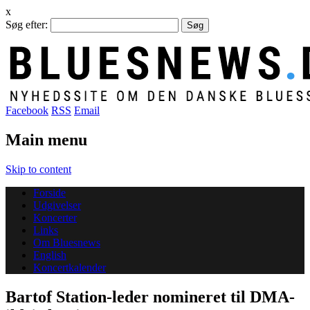
x
Søg efter:
Facebook
RSS
Email
Main menu
Skip to content
Forside
Udgivelser
Koncerter
Links
Om Bluesnews
English
Koncertkalender
Bartof Station-leder nomineret til DMA-