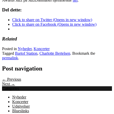
Awards Jazz på JazzDanmarks hjemmeside
her
.
Del dette:
Click to share on Twitter (Opens in new window)
Click to share on Facebook (Opens in new window)
Related
Posted in
Nyheder
,
Koncerter
Tagged
Bartof Station
,
Charlotte Bertelsen
. Bookmark the
permalink
.
Post navigation
← Previous
Next →
Categories
Nyheder
Koncerter
Udgivelser
Blueslinks