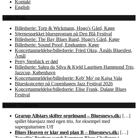
Kontakt
English
Latest Posts
Billedserie: Torp & Wickmann, Hugo's Gård, Køge
Stjernespækket bluesprogram på Den Blå Festival
Billedserie: The Bay Blues Band, Hugo's Gård, Køge
Billedserie: Sound Proof, Engkanten, Køge
Koncertanmeldelse/billedserie: Fried Okra, Åmåls Bluesfest,
Åmål
Perry Stenbäck er død
Billedserie: Sahra da Silva & Kjeld Lauritsen Hammond Trio,
Jazzcup, København
Koncertanmeldelse/billedserie: Keb' Mo' og Kajsa Vala
Blueskoncerter på Copenhagen Jazz Festival 2026
Koncertanmeldelse/billedserie: Elise Frank, Dalane Blues
Festival
Recent Comments
Grarup Allstars skifter orgelmand – Bluesnews.dk:
[…]
spillet bluesjazz med egen trio, for eksempel med
superguitaristen Uff
Blues Heaven er klar med plan B – Bluesnews.dk:
[…]
Travellin’ Brothers vandt European Blues Challenge i