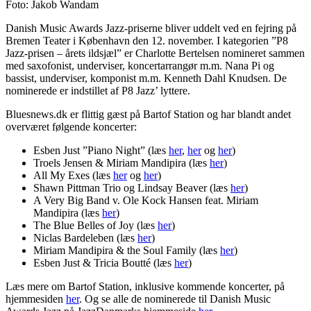
Foto: Jakob Wandam
Danish Music Awards Jazz-priserne bliver uddelt ved en fejring på
Bremen Teater i København den 12. november. I kategorien ”P8
Jazz-prisen – årets ildsjæl” er Charlotte Bertelsen nomineret sammen
med saxofonist, underviser, koncertarrangør m.m. Nana Pi og
bassist, underviser, komponist m.m. Kenneth Dahl Knudsen. De
nominerede er indstillet af P8 Jazz’ lyttere.
Bluesnews.dk er flittig gæst på Bartof Station og har blandt andet
overværet følgende koncerter:
Esben Just ”Piano Night” (læs
her
,
her
og
her
)
Troels Jensen & Miriam Mandipira (læs
her
)
All My Exes (læs
her
og
her
)
Shawn Pittman Trio og Lindsay Beaver (læs
her
)
A Very Big Band v. Ole Kock Hansen feat. Miriam
Mandipira (læs
her
)
The Blue Belles of Joy (læs
her
)
Niclas Bardeleben (læs
her
)
Miriam Mandipira & the Soul Family (læs
her
)
Esben Just & Tricia Boutté (læs
her
)
Læs mere om Bartof Station, inklusive kommende koncerter, på
hjemmesiden
her
. Og se alle de nominerede til Danish Music