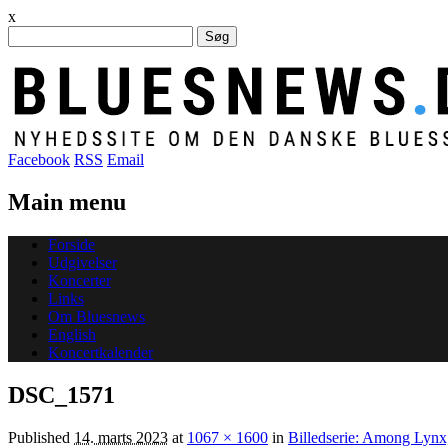
x
Søg
efter:
Facebook
RSS
Email
Main menu
Skip
Forside
to
Udgivelser
content
Koncerter
Links
Om Bluesnews
English
Koncertkalender
DSC_1571
Published
14. marts 2023
at
1067 × 1600
in
Billedserie: Among Lynx