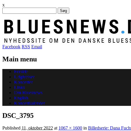
x
Søg
efter:
Facebook
RSS
Email
Main menu
Skip
Forside
to
Udgivelser
content
Koncerter
Links
Om Bluesnews
English
Koncertkalender
DSC_3795
Published
11. oktober 2022
at
1067 × 1600
in
Billedserie: Dana Fuch