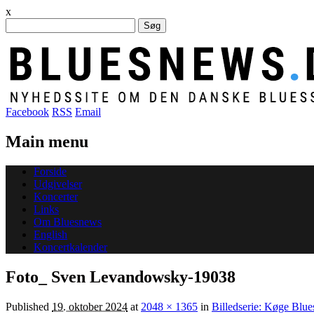
x
Søg
efter:
Facebook
RSS
Email
Main menu
Skip
Forside
to
Udgivelser
content
Koncerter
Links
Om Bluesnews
English
Koncertkalender
Foto_ Sven Levandowsky-19038
Published
19. oktober 2024
at
2048 × 1365
in
Billedserie: Køge Blue