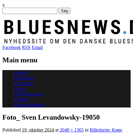
x
Søg
efter:
Facebook
RSS
Email
Main menu
Skip
Forside
to
Udgivelser
content
Koncerter
Links
Om Bluesnews
English
Koncertkalender
Foto_ Sven Levandowsky-19050
Published
19. oktober 2024
at
2048 × 1365
in
Billedserie: Køge