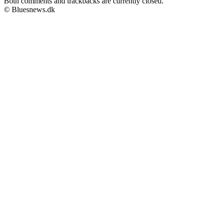
Both comments and trackbacks are currently closed.
© Bluesnews.dk