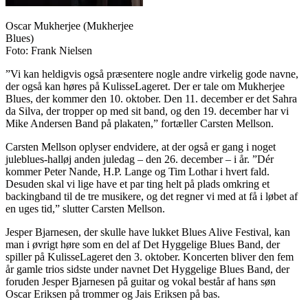
Oscar Mukherjee (Mukherjee
Blues)
Foto: Frank Nielsen
”Vi kan heldigvis også præsentere nogle andre virkelig gode navne,
der også kan høres på KulisseLageret. Der er tale om Mukherjee
Blues, der kommer den 10. oktober. Den 11. december er det Sahra
da Silva, der tropper op med sit band, og den 19. december har vi
Mike Andersen Band på plakaten,” fortæller Carsten Mellson.
Carsten Mellson oplyser endvidere, at der også er gang i noget
juleblues-halløj anden juledag – den 26. december – i år. ”Dér
kommer Peter Nande, H.P. Lange og Tim Lothar i hvert fald.
Desuden skal vi lige have et par ting helt på plads omkring et
backingband til de tre musikere, og det regner vi med at få i løbet af
en uges tid,” slutter Carsten Mellson.
Jesper Bjarnesen, der skulle have lukket Blues Alive Festival, kan
man i øvrigt høre som en del af Det Hyggelige Blues Band, der
spiller på KulisseLageret den 3. oktober. Koncerten bliver den fem
år gamle trios sidste under navnet Det Hyggelige Blues Band, der
foruden Jesper Bjarnesen på guitar og vokal består af hans søn
Oscar Eriksen på trommer og Jais Eriksen på bas.