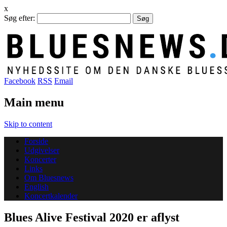
x
Søg efter:
Facebook
RSS
Email
Main menu
Skip to content
Forside
Udgivelser
Koncerter
Links
Om Bluesnews
English
Koncertkalender
Blues Alive Festival 2020 er aflyst