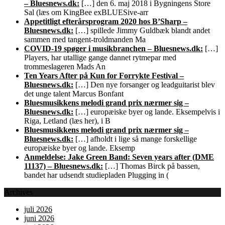
– Bluesnews.dk:
[…] den 6. maj 2018 i Bygningens Store
Sal (læs om KingBee exBLUESive-arr
Appetitligt efterårsprogram 2020 hos B’Sharp –
Bluesnews.dk:
[…] spillede Jimmy Guldbæk blandt andet
sammen med tangent-troldmanden Ma
COVID-19 spøger i musikbranchen – Bluesnews.dk:
[…]
Players, har utallige gange dannet rytmepar med
trommeslageren Mads An
Ten Years After på Kun for Forrykte Festival –
Bluesnews.dk:
[…] Den nye forsanger og leadguitarist blev
det unge talent Marcus Bonfant
Bluesmusikkens melodi grand prix nærmer sig –
Bluesnews.dk:
[…] europæiske byer og lande. Eksempelvis i
Riga, Letland (læs her), i B
Bluesmusikkens melodi grand prix nærmer sig –
Bluesnews.dk:
[…] afholdt i lige så mange forskellige
europæiske byer og lande. Eksemp
Anmeldelse: Jake Green Band: Seven years after (DME
11137) – Bluesnews.dk:
[…] Thomas Birck på bassen,
bandet har udsendt studiepladen Plugging in (
Archives
juli 2026
juni 2026