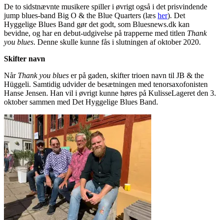
De to sidstnævnte musikere spiller i øvrigt også i det prisvindende
jump blues-band Big O & the Blue Quarters (læs
her
). Det
Hyggelige Blues Band gør det godt, som Bluesnews.dk kan
bevidne, og har en debut-udgivelse på trapperne med titlen
Thank
you blues
. Denne skulle kunne fås i slutningen af oktober 2020.
Skifter navn
Når
Thank you blues
er på gaden, skifter trioen navn til JB & the
Hüggeli. Samtidig udvider de besætningen med tenorsaxofonisten
Hanse Jensen. Han vil i øvrigt kunne høres på KulisseLageret den 3.
oktober sammen med Det Hyggelige Blues Band.