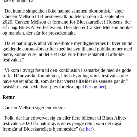
ikke til noget i år.
”Det kunne simpelthen ikke hænge sammen økonomisk,” siger
Carsten Mellson til Bluesnews.dk pr. telefon den 20. september
2020. Carsten Mellson er formand for Blueskartellet i Horsens, der
står bag Blues Alive-festivalen. Desuden er Carsten Mellson booker
og manden, der står for pressekontakt.
”Da vi naturligvis altid vil overholde myndighedernes til hver en tid
gældende corona-forskrifter med hensyn til antal publikummer med
mere, kunne vi se, at det slet ikke ville blive rentabelt at afholde
festivalen.”
”Vi kom i øvrigt frem til den konklusion i samarbejde med de gode
folk i Håndværkerforeningen, i hvis bygning vores festival skulle
have været afholdt, som det har været tilfældet de seneste par år,”
fastslår Carsten Mellson (læs for eksempel
her
og
her
).
Retur
Carsten Mellson siger endvidere:
”Folk, der har erhvervet sig en eller flere billetter til Blues Alive-
festivalen 2020 får naturligvis deres penge retur, som det også
fremgår af Blueskartellets hjemmeside” (se
her
).