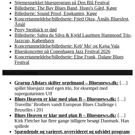
Stjernespækket bluesprogram på Den Blå Festival
Billedserie: The Bay Blues Band, Hugo's Gård, Køge
Billedserie: Sound Proof, Engkanten, Køge
Koncertanmeldelse/billedserie: Fried Okra, Åmåls Bluesfest,
Åmål
Perry Stenbäck er død
Billedserie: Sahra da Silva & Kjeld Lauritsen Hammond Trio,
Jazzcup, København
Koncertanmeldelse/billedserie: Keb' Mo' og Kajsa Vala
Blueskoncerter på Copenhagen Jazz Festival 2026
Koncertanmeldelse/billedserie: Elise Frank, Dalane Blues
Festival
Recent Comments
Grarup Allstars skifter orgelmand – Bluesnews.dk:
[…]
spillet bluesjazz med egen trio, for eksempel med
superguitaristen Uff
Blues Heaven er klar med plan B – Bluesnews.dk:
[…]
Travellin’ Brothers vandt European Blues Challenge i
Bruxelles i 201
Blues Heaven er klar med plan B – Bluesnews.dk:
[…]
Kirk Fletcher har flere gange tidligere besøgt Danmark. Han
spillede
Spændende og varieret, nyrevideret og udvidet program