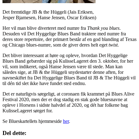
Det fremtidige JB & the Hüggeli (Jais Eriksen,
Jesper Bjarnesen, Hanse Jensen, Oscar Eriksen)
Her vil man blive diverteret med numre fra
Thank you blues
.
Desuden vil Det Hyggelige Blues Band traktere med numre fra
deres store repertoire, der primært består af en god blanding af Texas
og Chicago blues-numre, som de giver deres helt eget
twist
.
Det bliver interessant at høre og opleve, hvordan Det Hyggelige
Blues Band gebærder sig på KulisseLageret den 3. oktober, for her
vil, som indikeret, også Hanse Jensen være til stede. Man kan
således sige, at JB & the Hüggeli snydestarter denne aften, for
navneskiftet fra Det Hyggelige Blues Band til JB & The Hüggeli vil
til dén tid slet ikke have fundet sted endnu.
Det er naturligvis sørgeligt, at coronaen fik krammet på Blues Alive
Festival 2020, men der er dog stadig en stak gode bluesnavne at
opleve i Horsens i sidste halvdel af 2020, og dét har folkene bag
KulisseLageret sørget for.
Se Blueskartellets hjemmeside
her
.
Del dette: