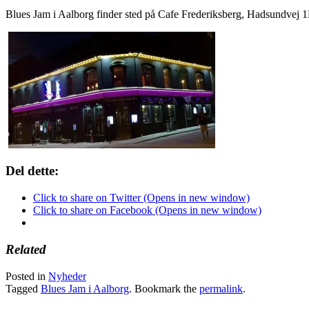
Blues Jam i Aalborg finder sted på Cafe Frederiksberg, Hadsundvej 1B
Del dette:
Click to share on Twitter (Opens in new window)
Click to share on Facebook (Opens in new window)
Related
Posted in
Nyheder
Tagged
Blues Jam i Aalborg
. Bookmark the
permalink
.