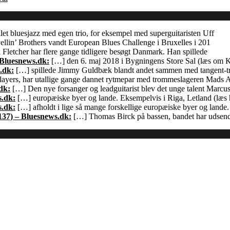
let bluesjazz med egen trio, for eksempel med superguitaristen Uff
llin’ Brothers vandt European Blues Challenge i Bruxelles i 201
Fletcher har flere gange tidligere besøgt Danmark. Han spillede
 Bluesnews.dk:
[…] den 6. maj 2018 i Bygningens Store Sal (læs om
.dk:
[…] spillede Jimmy Guldbæk blandt andet sammen med tangent-
ayers, har utallige gange dannet rytmepar med trommeslageren Mads 
dk:
[…] Den nye forsanger og leadguitarist blev det unge talent Marcu
s.dk:
[…] europæiske byer og lande. Eksempelvis i Riga, Letland (læs h
s.dk:
[…] afholdt i lige så mange forskellige europæiske byer og land
137) – Bluesnews.dk:
[…] Thomas Birck på bassen, bandet har udsendt