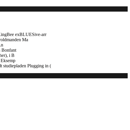
 KingBee exBLUESive-arr
troldmanden Ma
An
s Bonfant
er), i B
e. Eksemp
 studiepladen Plugging in (