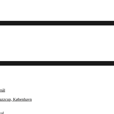
Åmål
 Jazzcup, København
val