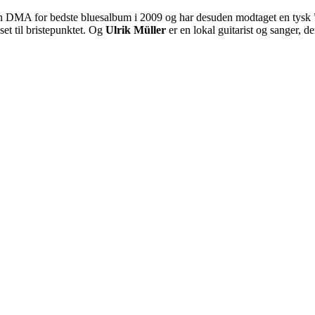
en DMA for bedste bluesalbum i 2009 og har desuden modtaget en tys
set til bristepunktet. Og
Ulrik Müller
er en lokal guitarist og sanger, d