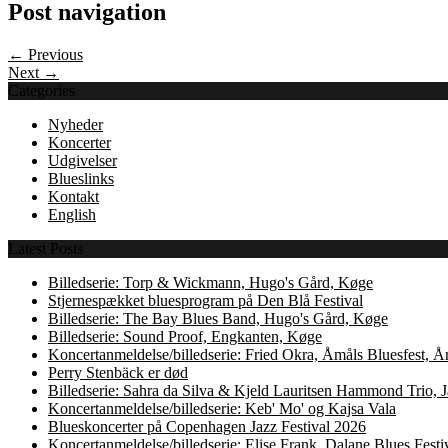
Post navigation
← Previous
Next →
Categories
Nyheder
Koncerter
Udgivelser
Blueslinks
Kontakt
English
Latest Posts
Billedserie: Torp & Wickmann, Hugo's Gård, Køge
Stjernespækket bluesprogram på Den Blå Festival
Billedserie: The Bay Blues Band, Hugo's Gård, Køge
Billedserie: Sound Proof, Engkanten, Køge
Koncertanmeldelse/billedserie: Fried Okra, Åmåls Bluesfest, 
Perry Stenbäck er død
Billedserie: Sahra da Silva & Kjeld Lauritsen Hammond Trio,
Koncertanmeldelse/billedserie: Keb' Mo' og Kajsa Vala
Blueskoncerter på Copenhagen Jazz Festival 2026
Koncertanmeldelse/billedserie: Elise Frank, Dalane Blues Festi