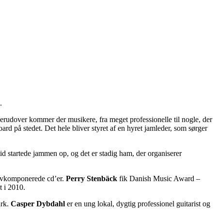
.
Derudover kommer der musikere, fra meget professionelle til nogle, der
ard på stedet. Det hele bliver styret af en hyret jamleder, som sørger
 tid startede jammen op, og det er stadig ham, der organiserer
selvkomponerede cd’er.
Perry Stenbäck
fik Danish Music Award –
t i 2010.
ark.
Casper Dybdahl
er en ung lokal, dygtig professionel guitarist og