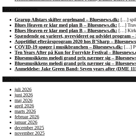
Recent Comments
Grarup Allstars skifter orgelmand – Bluesnews.dk:
[…] spil
Blues Heaven er klar med plan B – Bluesnews.dk:
[…] Trave
Blues Heaven er klar med plan B – Bluesnews.dk:
[…] Kirk 
Spændende og varieret, nyrevideret og udvidet program –
Appetitligt efterårsprogram 2020 hos B’Sharp – Bluesnews
COVID-19 spøger i musikbranchen – Bluesnews.dk:
[…] Pl
Ten Years After på Kun for Forrykte Festival – Bluesnews.
Bluesmusikkens melodi grand prix nærmer sig – Bluesnew
Bluesmusikkens melodi grand prix nærmer sig – Bluesnew
Anmeldelse: Jake Green Band: Seven years after (DME 11
Archives
juli 2026
juni 2026
maj 2026
april 2026
marts 2026
februar 2026
januar 2026
december 2025
november 2025