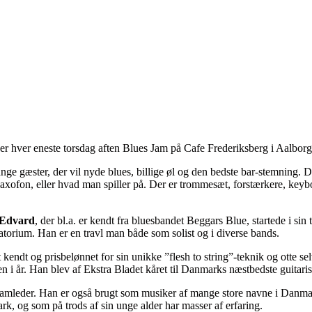
er hver eneste torsdag aften Blues Jam på Cafe Frederiksberg i Aalborg
nge gæster, der vil nyde blues, billige øl og den bedste bar-stemning. 
saxofon, eller hvad man spiller på. Der er trommesæt, forstærkere, keybo
 Edvard
, der bl.a. er kendt fra bluesbandet Beggars Blue, startede i sin
orium. Han er en travl man både som solist og i diverse bands.
t kendt og prisbelønnet for sin unikke ”flesh to string”-teknik og otte 
en i år. Han blev af Ekstra Bladet kåret til Danmarks næstbedste guitaris
 jamleder. Han er også brugt som musiker af mange store navne i Danm
k, og som på trods af sin unge alder har masser af erfaring.