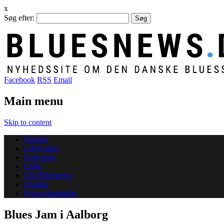
x
Søg efter:
Facebook
RSS
Email
Main menu
Skip to content
Forside
Udgivelser
Koncerter
Links
Om Bluesnews
English
Koncertkalender
Blues Jam i Aalborg