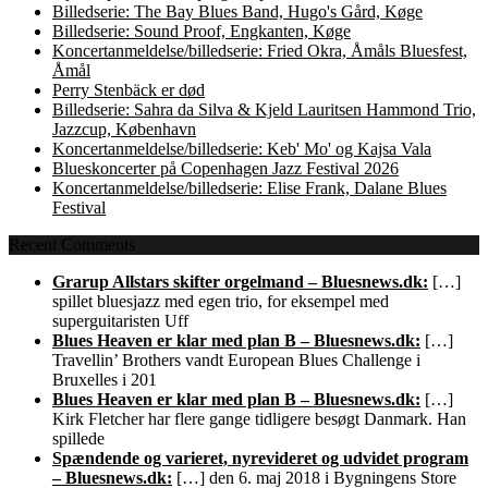
Billedserie: The Bay Blues Band, Hugo's Gård, Køge
Billedserie: Sound Proof, Engkanten, Køge
Koncertanmeldelse/billedserie: Fried Okra, Åmåls Bluesfest,
Åmål
Perry Stenbäck er død
Billedserie: Sahra da Silva & Kjeld Lauritsen Hammond Trio,
Jazzcup, København
Koncertanmeldelse/billedserie: Keb' Mo' og Kajsa Vala
Blueskoncerter på Copenhagen Jazz Festival 2026
Koncertanmeldelse/billedserie: Elise Frank, Dalane Blues
Festival
Recent Comments
Grarup Allstars skifter orgelmand – Bluesnews.dk:
[…]
spillet bluesjazz med egen trio, for eksempel med
superguitaristen Uff
Blues Heaven er klar med plan B – Bluesnews.dk:
[…]
Travellin’ Brothers vandt European Blues Challenge i
Bruxelles i 201
Blues Heaven er klar med plan B – Bluesnews.dk:
[…]
Kirk Fletcher har flere gange tidligere besøgt Danmark. Han
spillede
Spændende og varieret, nyrevideret og udvidet program
– Bluesnews.dk:
[…] den 6. maj 2018 i Bygningens Store