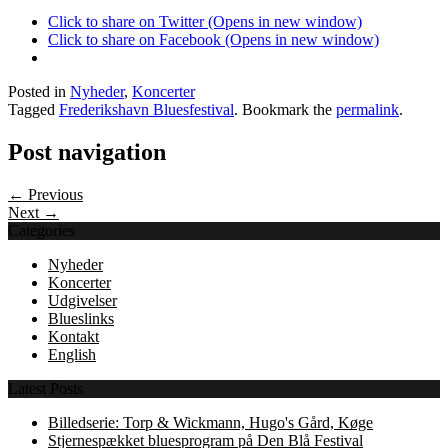
Click to share on Twitter (Opens in new window)
Click to share on Facebook (Opens in new window)
Posted in
Nyheder
,
Koncerter
Tagged
Frederikshavn Bluesfestival
. Bookmark the
permalink
.
Post navigation
← Previous
Next →
Categories
Nyheder
Koncerter
Udgivelser
Blueslinks
Kontakt
English
Latest Posts
Billedserie: Torp & Wickmann, Hugo's Gård, Køge
Stjernespækket bluesprogram på Den Blå Festival