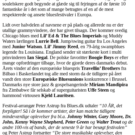
soulelskere godt begynde at glæde sig til fejringen af de første 10
fantastiske år i det som af mange betragtes af en af de mest
respekterede og ansete bluesfestivaler i Europa.
Lidt over halvdelen af navnene er på plads og allerede nu er der
utallige grammyvindere, der har givet tilsagn. Der kommer svedig
Chicago blues med
Lil’ Ed & The Blues Imperials
og Muddy
Waters lærlingen
Lurrie Bell
. Jump/swing guitar fra Los Angeles
med
Junior Watson
.
Lil’ Jimmy Reed
, en 79-årig swampblues
legende fra Louisiana. England sender sit stærkeste kort i multi
prisvinderen
Ian Siegal
. De polske favoritter
Boogie Boys
er efter
mange opfordringer tilbage, hvor de gjorde deres danmarks debut.
Årets vinder af den europæiske bluespris
Travellin’ Brothers
fra
Bilbao i Baskerlandet tog alle med storm da de tidligere på året
vandt den store
Europæiske Bluesunions
konkurrence i Brussel.
Danmarks nye store jazz & gospelsangerinde
Miriam Mandipira
fra Zimbabwe får selskab af superguitaristen
Uffe Steen
og
hammond virtousen
Kjeld Lauritsen
.
Festival-arrangør Peter Astrup fra Blues.dk udtaler
“10 ÅR, det
forpligter! Så i år kommer artister, der kan matche tidligere
mindeværdige oplevelser fra bl.a.
Johnny Winter, Gary Moore, Dr.
John, Kenny Wayne Shepherd, Peter Green
og
Walter Trout
og de
andre 100-vis af bands, der de seneste 9 år har besøgt festivalen”
og Peter Astrup fortsætter
“De store musikalske oplevelser, den