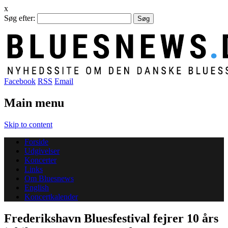
x
Søg efter:
Facebook
RSS
Email
Main menu
Skip to content
Forside
Udgivelser
Koncerter
Links
Om Bluesnews
English
Koncertkalender
Frederikshavn Bluesfestival fejrer 10 års