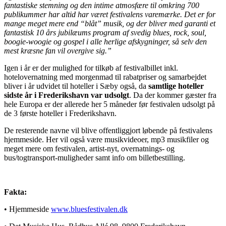
fantastiske stemning og den intime atmosfære til omkring 700
publikummer har altid har været festivalens varemærke. Det er for
mange meget mere end “blåt” musik, og der bliver med garanti et
fantastisk 10 års jubilæums program af svedig blues, rock, soul,
boogie-woogie og gospel i alle herlige afskygninger, så selv den
mest kræsne fan vil overgive sig.”
Igen i år er der mulighed for tilkøb af festivalbillet inkl.
hotelovernatning med morgenmad til rabatpriser og samarbejdet
bliver i år udvidet til hoteller i Sæby også, da
samtlige hoteller
sidste år i Frederikshavn var udsolgt
. Da der kommer gæster fra
hele Europa er der allerede her 5 måneder før festivalen udsolgt på
de 3 første hoteller i Frederikshavn.
De resterende navne vil blive offentliggjort løbende på festivalens
hjemmeside. Her vil også være musikvideoer, mp3 musikfiler og
meget mere om festivalen, artist-nyt, overnatnings- og
bus/togtransport-muligheder samt info om billetbestilling.
Fakta:
• Hjemmeside
www.bluesfestivalen.dk