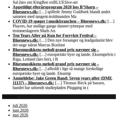
Sal (læs om KingBee exBLUESive-arr
Appetitligt efterårsprogram 2020 hos B’Sharp –
Bluesnews.dk:
[…] spillede Jimmy Guldbæk blandt andet
sammen med tangent-troldmanden Ma
COVID-19 spøger i musikbranchen – Bluesnews.dk:
[…]
Players, har utallige gange dannet rytmepar med
trommeslageren Mads An
Ten Years After på Kun for Forrykte Festival –
Bluesnews.dk:
[…] Den nye forsanger og leadguitarist blev
det unge talent Marcus Bonfant
Bluesmusikkens melodi grand prix nærmer sig –
Bluesnews.dk:
[…] europæiske byer og lande. Eksempelvis i
Riga, Letland (læs her), i B
Bluesmusikkens melodi grand prix nærmer sig –
Bluesnews.dk:
[…] afholdt i lige så mange forskellige
europæiske byer og lande. Eksemp
Anmeldelse: Jake Green Band: Seven years after (DME
11137) – Bluesnews.dk:
[…] Thomas Birck på bassen,
bandet har udsendt studiepladen Plugging in (
Archives
juli 2026
juni 2026
maj 2026