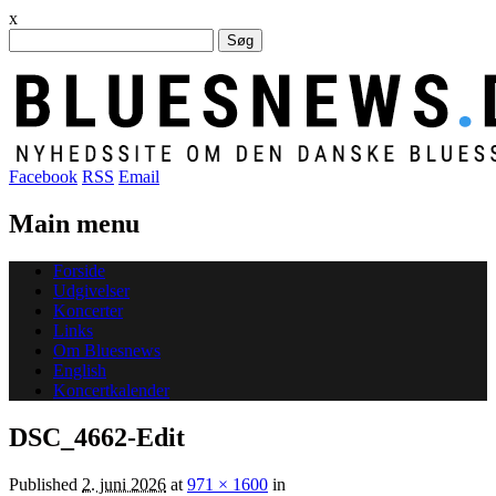
x
Søg
efter:
Facebook
RSS
Email
Main menu
Skip
Forside
to
Udgivelser
content
Koncerter
Links
Om Bluesnews
English
Koncertkalender
DSC_4662-Edit
Published
2. juni 2026
at
971 × 1600
in