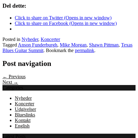
Del dette:
Click to share on Twitter (Opens in new window)
Click to share on Facebook (Opens in new window)
Posted in
Nyheder
,
Koncerter
Tagged
Anson Funderburgh
,
Mike Morgan
,
Shawn Pittman
,
Texas
Blues Guitar Summit
. Bookmark the
permalink
.
Post navigation
← Previous
Next →
Categories
Nyheder
Koncerter
Udgivelser
Blueslinks
Kontakt
English
Latest Posts