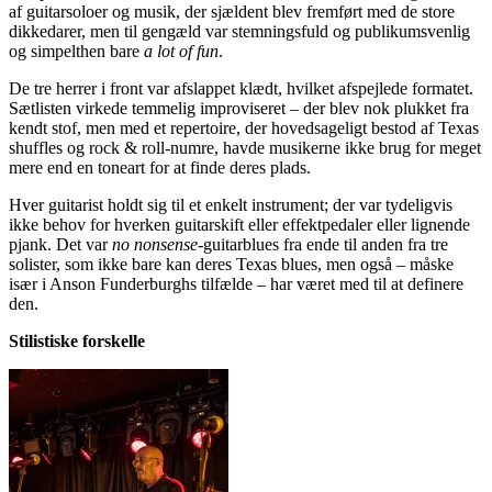
af guitarsoloer og musik, der sjældent blev fremført med de store
dikkedarer, men til gengæld var stemningsfuld og publikumsvenlig
og simpelthen bare
a lot of fun
.
De tre herrer i front var afslappet klædt, hvilket afspejlede formatet.
Sætlisten virkede temmelig improviseret – der blev nok plukket fra
kendt stof, men med et repertoire, der hovedsageligt bestod af Texas
shuffles og rock & roll-numre, havde musikerne ikke brug for meget
mere end en toneart for at finde deres plads.
Hver guitarist holdt sig til et enkelt instrument; der var tydeligvis
ikke behov for hverken guitarskift eller effektpedaler eller lignende
pjank. Det var
no nonsense
-guitarblues fra ende til anden fra tre
solister, som ikke bare kan deres Texas blues, men også – måske
især i Anson Funderburghs tilfælde – har været med til at definere
den.
Stilistiske forskelle