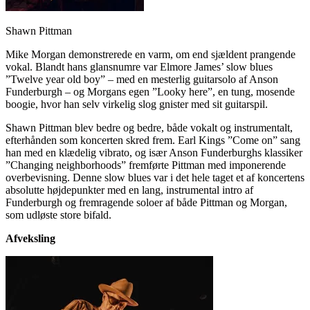
Shawn Pittman
Mike Morgan demonstrerede en varm, om end sjældent prangende
vokal. Blandt hans glansnumre var Elmore James’ slow blues
”Twelve year old boy” – med en mesterlig guitarsolo af Anson
Funderburgh – og Morgans egen ”Looky here”, en tung, mosende
boogie, hvor han selv virkelig slog gnister med sit guitarspil.
Shawn Pittman blev bedre og bedre, både vokalt og instrumentalt,
efterhånden som koncerten skred frem. Earl Kings ”Come on” sang
han med en klædelig vibrato, og især Anson Funderburghs klassiker
”Changing neighborhoods” fremførte Pittman med imponerende
overbevisning. Denne slow blues var i det hele taget et af koncertens
absolutte højdepunkter med en lang, instrumental intro af
Funderburgh og fremragende soloer af både Pittman og Morgan,
som udløste store bifald.
Afveksling