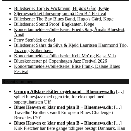
Billedserie: Torp & Wickmann, Hugo's Gård, Køge
Stjernespækket bluesprogram på Den Blå Festival
Billedserie: The Bay Blues Band, Hugo's Gård, Køge
Billedserie: Sound Proof, Engkanten, Køge
Koncertanmeldelse/billedserie: Fried Okra, Åmåls Bluesfest,
Åmål
Perry Stenbäck er død
Billedserie: Sahra da Silva & Kjeld Lauritsen Hammond Trio,
Jazzcup, København
Koncertanmeldelse/billedserie: Keb' Mo' og Kajsa Vala
Blueskoncerter på Copenhagen Jazz Festival 2026
Koncertanmeldelse/billedserie: Elise Frank, Dalane Blues
Festival
Recent Comments
Grarup Allstars skifter orgelmand – Bluesnews.dk:
[…]
spillet bluesjazz med egen trio, for eksempel med
superguitaristen Uff
Blues Heaven er klar med plan B – Bluesnews.dk:
[…]
Travellin’ Brothers vandt European Blues Challenge i
Bruxelles i 201
Blues Heaven er klar med plan B – Bluesnews.dk:
[…]
Kirk Fletcher har flere gange tidligere besøgt Danmark. Han