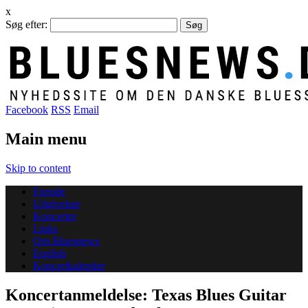
x
Søg efter:
Facebook
RSS
Email
Main menu
Skip to content
Forside
Udgivelser
Koncerter
Links
Om Bluesnews
English
Koncertkalender
Koncertanmeldelse: Texas Blues Guitar