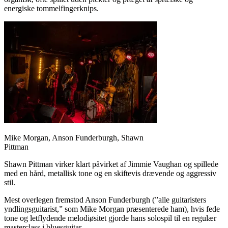
energiske tommelfingerknips.
Mike Morgan, Anson Funderburgh, Shawn
Pittman
Shawn Pittman virker klart påvirket af Jimmie Vaughan og spillede
med en hård, metallisk tone og en skiftevis drævende og aggressiv
stil.
Mest overlegen fremstod Anson Funderburgh (”alle guitaristers
yndlingsguitarist,” som Mike Morgan præsenterede ham), hvis fede
tone og letflydende melodiøsitet gjorde hans solospil til en regulær
masterclass i bluesguitar.