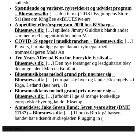
spillede
Spændende og varieret, nyrevideret og udvidet program
– Bluesnews.dk:
[…] den 6. maj 2018 i Bygningens Store
Sal (læs om KingBee exBLUESive-arr
Appetitligt efterårsprogram 2020 hos B’Sharp –
Bluesnews.dk:
[…] spillede Jimmy Guldbæk blandt andet
sammen med tangent-troldmanden Ma
COVID-19 spøger i musikbranchen – Bluesnews.dk:
[…]
Players, har utallige gange dannet rytmepar med
trommeslageren Mads An
Ten Years After på Kun for Forrykte Festival –
Bluesnews.dk:
[…] Den nye forsanger og leadguitarist blev
det unge talent Marcus Bonfant
Bluesmusikkens melodi grand prix nærmer sig –
Bluesnews.dk:
[…] europæiske byer og lande. Eksempelvis i
Riga, Letland (læs her), i B
Bluesmusikkens melodi grand prix nærmer sig –
Bluesnews.dk:
[…] afholdt i lige så mange forskellige
europæiske byer og lande. Eksemp
Anmeldelse: Jake Green Band: Seven years after (DME
11137) – Bluesnews.dk:
[…] Thomas Birck på bassen,
bandet har udsendt studiepladen Plugging in (
Archives