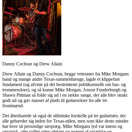
Danny Cochran og Drew Allain
Drew Allain og Danny Cochran, begge veteraner fra Mike Morgans
band og mange andre Texas-sammenhænge, lagde et klippefast
fundament (og afviste på det bestemteste publikumsråb om bas- og
trommesoloer), og så kunne Mike Morgan, Anson Funderburgh og
Shawn Pittman så folde sig ud i en række sange, der alle blev strakt
godt ud og gav masser af plads til guitarsoloer fra alle tre
frontmænd.
Det åbenbarede så også de stilistiske forskelle på tre guitarister, der
alle gebærder sig inden for Texas-stilen, men som ikke desto mindre
har hver sit personlige særpræg. Mike Morgans lyd var intens og
organisk, ofte spillet uden plekter og præget af sprælske og