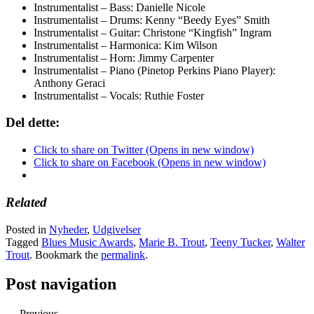
Instrumentalist – Bass: Danielle Nicole
Instrumentalist – Drums: Kenny “Beedy Eyes” Smith
Instrumentalist – Guitar: Christone “Kingfish” Ingram
Instrumentalist – Harmonica: Kim Wilson
Instrumentalist – Horn: Jimmy Carpenter
Instrumentalist – Piano (Pinetop Perkins Piano Player):
Anthony Geraci
Instrumentalist – Vocals: Ruthie Foster
Del dette:
Click to share on Twitter (Opens in new window)
Click to share on Facebook (Opens in new window)
Related
Posted in
Nyheder
,
Udgivelser
Tagged
Blues Music Awards
,
Marie B. Trout
,
Teeny Tucker
,
Walter
Trout
. Bookmark the
permalink
.
Post navigation
← Previous