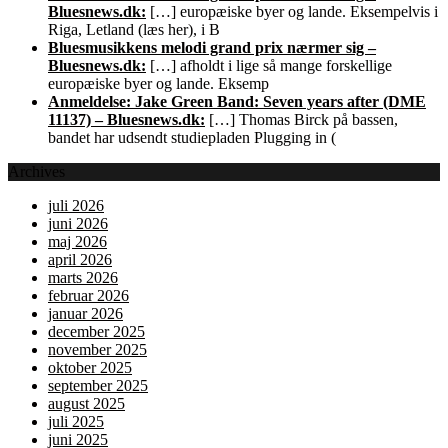
Bluesnews.dk:
[…] europæiske byer og lande. Eksempelvis i
Riga, Letland (læs her), i B
Bluesmusikkens melodi grand prix nærmer sig –
Bluesnews.dk:
[…] afholdt i lige så mange forskellige
europæiske byer og lande. Eksemp
Anmeldelse: Jake Green Band: Seven years after (DME
11137) – Bluesnews.dk:
[…] Thomas Birck på bassen,
bandet har udsendt studiepladen Plugging in (
Archives
juli 2026
juni 2026
maj 2026
april 2026
marts 2026
februar 2026
januar 2026
december 2025
november 2025
oktober 2025
september 2025
august 2025
juli 2025
juni 2025