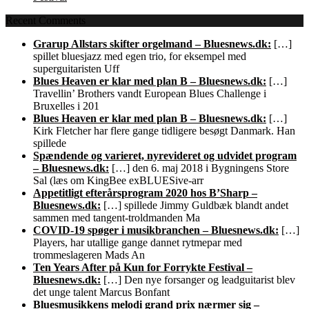
Recent Comments
Grarup Allstars skifter orgelmand – Bluesnews.dk:
[…]
spillet bluesjazz med egen trio, for eksempel med
superguitaristen Uff
Blues Heaven er klar med plan B – Bluesnews.dk:
[…]
Travellin’ Brothers vandt European Blues Challenge i
Bruxelles i 201
Blues Heaven er klar med plan B – Bluesnews.dk:
[…]
Kirk Fletcher har flere gange tidligere besøgt Danmark. Han
spillede
Spændende og varieret, nyrevideret og udvidet program
– Bluesnews.dk:
[…] den 6. maj 2018 i Bygningens Store
Sal (læs om KingBee exBLUESive-arr
Appetitligt efterårsprogram 2020 hos B’Sharp –
Bluesnews.dk:
[…] spillede Jimmy Guldbæk blandt andet
sammen med tangent-troldmanden Ma
COVID-19 spøger i musikbranchen – Bluesnews.dk:
[…]
Players, har utallige gange dannet rytmepar med
trommeslageren Mads An
Ten Years After på Kun for Forrykte Festival –
Bluesnews.dk:
[…] Den nye forsanger og leadguitarist blev
det unge talent Marcus Bonfant
Bluesmusikkens melodi grand prix nærmer sig –