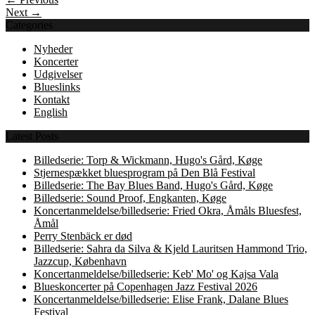
Next →
Categories
Nyheder
Koncerter
Udgivelser
Blueslinks
Kontakt
English
Latest Posts
Billedserie: Torp & Wickmann, Hugo's Gård, Køge
Stjernespækket bluesprogram på Den Blå Festival
Billedserie: The Bay Blues Band, Hugo's Gård, Køge
Billedserie: Sound Proof, Engkanten, Køge
Koncertanmeldelse/billedserie: Fried Okra, Åmåls Bluesfest,
Åmål
Perry Stenbäck er død
Billedserie: Sahra da Silva & Kjeld Lauritsen Hammond Trio,
Jazzcup, København
Koncertanmeldelse/billedserie: Keb' Mo' og Kajsa Vala
Blueskoncerter på Copenhagen Jazz Festival 2026
Koncertanmeldelse/billedserie: Elise Frank, Dalane Blues
Festival