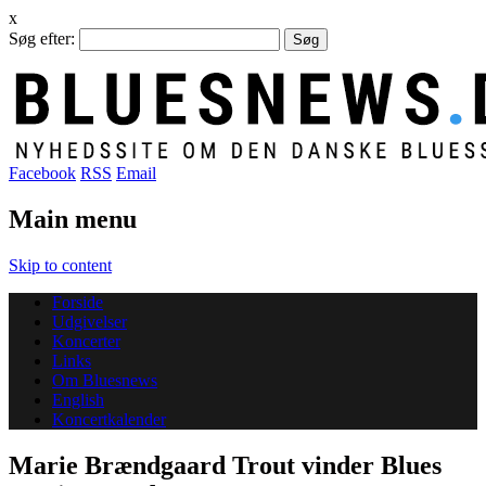
x
Søg efter:
Facebook
RSS
Email
Main menu
Skip to content
Forside
Udgivelser
Koncerter
Links
Om Bluesnews
English
Koncertkalender
Marie Brændgaard Trout vinder Blues