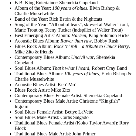
B.B. King Entertainer: Shemekia Copeland
Album of the Year:
100 years of blues
, Elvin Bishop &
Charlie Musselwhite
Band of the Year: Rick Estrin & the Nightcats
Song of the Year: “All out of tears”, skrevet af Walter Trout,
Marie Trout og Teeny Tucker (indspillet af Walter Trout)
Best Emerging Artist Album:
Harlem
, King Solomon Hicks
Acoustic Blues Album:
Rawer than raw
, Bobby Rush
Blues Rock Album:
Rock ‘n’ roll – a tribute to Chuck Berry
,
Mike Zito & friends
Contemporary Blues Album:
Uncivil war
, Shemekia
Copeland
Soul Blues Album:
That’s what I heard
, Robert Cray Band
Traditional Blues Album:
100 years of blues
, Elvin Bishop &
Charlie Musselwhite
Acoustic Blues Artist: Keb’ Mo’
Blues Rock Artist: Mike Zito
Contemporary Blues Female Artist: Shemekia Copeland
Contemporary Blues Male Artist: Christone “Kingfish”
Ingram
Soul Blues Female Artist: Bettye LaVette
Soul Blues Male Artist: Curtis Salgado
Traditional Blues Female Artist (Koko Taylor Award): Rory
Block
Traditional Blues Male Artist: John Primer