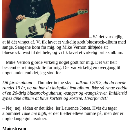
– Så det var dejligt
at få dét vinget af. Vi fik lavet et virkelig godt bluesrock-album med
sange. Sangene kom fra mig, og Mike Vernon tilføjede sit
bluesrock-twist til det hele, og vi fik lavet et virkelig britisk album.
– Mike Vernon gjorde virkelig noget godt for mig. Det var helt
bestemt et retningsskifte for mig. Det var virkelig en overgang til
noget andet end det, jeg stod for.
Dit første album –
Thunder in the sky
– udkom i 2012, da du havde
rundet 19 år, og nu har du indspillet fem album. Ikke så ringe endda
af en 26-årig bluesrock-guitarist, -sanger og -sangskriver. Imidlertid
synes dine album at blive kortere og kortere. Hvorfor det?
– Nej, nej, sådan er det ikke, ler Laurence Jones. Hvis du tager
albummet
Take me high
, er der ti eller elleve numre på, men der er
nogle lange guitarsoloer.
Mainstream