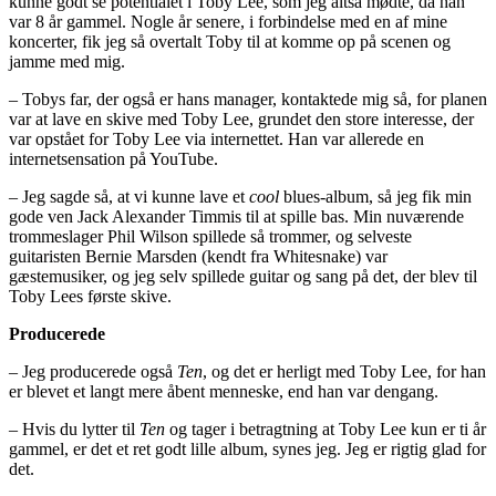
kunne godt se potentialet i Toby Lee, som jeg altså mødte, da han
var 8 år gammel. Nogle år senere, i forbindelse med en af mine
koncerter, fik jeg så overtalt Toby til at komme op på scenen og
jamme med mig.
– Tobys far, der også er hans manager, kontaktede mig så, for planen
var at lave en skive med Toby Lee, grundet den store interesse, der
var opstået for Toby Lee via internettet. Han var allerede en
internetsensation på YouTube.
– Jeg sagde så, at vi kunne lave et
cool
blues-album, så jeg fik min
gode ven Jack Alexander Timmis til at spille bas. Min nuværende
trommeslager Phil Wilson spillede så trommer, og selveste
guitaristen Bernie Marsden (kendt fra Whitesnake) var
gæstemusiker, og jeg selv spillede guitar og sang på det, der blev til
Toby Lees første skive.
Producerede
– Jeg producerede også
Ten
, og det er herligt med Toby Lee, for han
er blevet et langt mere åbent menneske, end han var dengang.
– Hvis du lytter til
Ten
og tager i betragtning at Toby Lee kun er ti år
gammel, er det et ret godt lille album, synes jeg. Jeg er rigtig glad for
det.