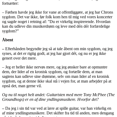
fortsætter:
– Førhen havde jeg ikke for vane at offentliggøre, at jeg har Chrons
sygdom. Det var ikke, før folk kom hen til mig ved vores koncerter
og sagde noget i retning af: ”Du er virkelig inspirerende. Hvordan
kan du udleve din musikerdrøm og leve med dén dér forfærdelige
sygdom?”
Åbent
–
Efterhånden begyndte jeg så at tale åbent om min sygdom, og jeg
synes, at det er rigtig godt, at jeg har gjort dét, og nu er jeg ikke
genert over det mere.
– Jeg er heller ikke nervøs mere, og jeg ønsker bare at opmuntre
dem, der lider af en kronisk sygdom, og fortælle dem, at man
sagtens kan udleve sine drømme, selv om man lider af en kronisk
sygdom, og at denne ikke skal stå i vejen for, at man arbejder på at
opnå det, man gerne vil.
Og nu til noget helt andet: Guitaristen med mere Tony McPhee (The
Groundhogs) er en af dine yndlingsmusikere. Hvorfor det?
–
Da jeg i sin tid var ved at lære at spille guitar, var han virkelig en
af mine yndlingsmusikere. Det skifter fra tid til anden, men dengang