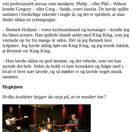
vist professionelt niveau som musikere. Philip – eller Phil – Wilson
kendte Gregory – eller Greg – Smith, vores bassist. De havde spillet
sammen i forskellige orkestre i nogle år, og det er sjældent, at man
finder sådan en rytmegruppe.
– Bennett Holland – vores keyboardmand og korsanger – kendte jeg
fra blues-scenen. Han spillede blandt andet med King King, som jeg
varmede op for for mange år siden. Dér så jeg Bennett lave
lydprøve. Jeg havde aldrig hørt om King King, og jeg troede faktisk,
at Bennett
var
King King.
– Han havde sådan en god stemme, og det virkede, som om han
styrede det hele. Siden da holdt vi bare kontakten og fulgte med i,
hvad vi hver især lavede, og så mødtes vi og lavede noget musik
sammen.
Hygiejnen
Hvilke kvaliteter lægger du vægt på, at en musiker har?