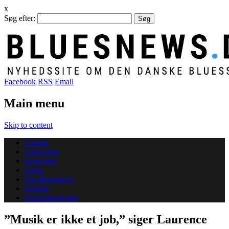
x
Søg efter:
Facebook
RSS
Email
Main menu
Skip to content
Forside
Udgivelser
Koncerter
Links
Om Bluesnews
English
Koncertkalender
”Musik er ikke et job,” siger Laurence