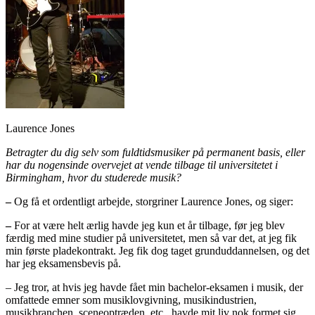
Laurence Jones
Betragter du dig selv som fuldtidsmusiker på permanent basis, eller
har du nogensinde overvejet at vende tilbage til universitetet i
Birmingham, hvor du studerede musik?
–
Og få et ordentligt arbejde, storgriner Laurence Jones, og siger:
–
For at være helt ærlig havde jeg kun et år tilbage, før jeg blev
færdig med mine studier på universitetet, men så var det, at jeg fik
min første pladekontrakt. Jeg fik dog taget grunduddannelsen, og det
har jeg eksamensbevis på.
– Jeg tror, at hvis jeg havde fået min bachelor-eksamen i musik, der
omfattede emner som musiklovgivning, musikindustrien,
musikbranchen, sceneoptræden, etc., havde mit liv nok formet sig