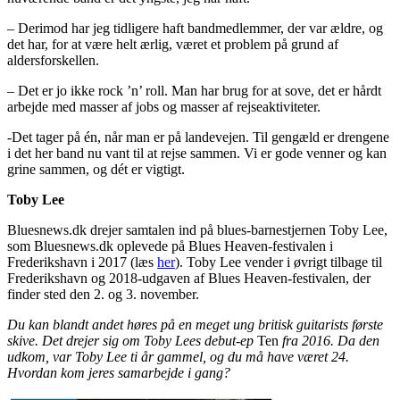
– Derimod har jeg tidligere haft bandmedlemmer, der var ældre, og
det har, for at være helt ærlig, været et problem på grund af
aldersforskellen.
– Det er jo ikke rock ’n’ roll. Man har brug for at sove, det er hårdt
arbejde med masser af jobs og masser af rejseaktiviteter.
-Det tager på én, når man er på landevejen. Til gengæld er drengene
i det her band nu vant til at rejse sammen. Vi er gode venner og kan
grine sammen, og dét er vigtigt.
Toby Lee
Bluesnews.dk drejer samtalen ind på blues-barnestjernen Toby Lee,
som Bluesnews.dk oplevede på Blues Heaven-festivalen i
Frederikshavn i 2017 (læs
her
). Toby Lee vender i øvrigt tilbage til
Frederikshavn og 2018-udgaven af Blues Heaven-festivalen, der
finder sted den 2. og 3. november.
Du kan blandt andet høres på en meget ung britisk guitarists første
skive. Det drejer sig om Toby Lees debut-ep
Ten
fra 2016. Da den
udkom, var Toby Lee ti år gammel, og du må have været 24.
Hvordan kom jeres samarbejde i gang?