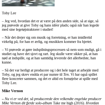
Toby Lee
– Jeg ved, hvordan det er at være på den anden side, så at sige, så
jeg prøvede at give Toby og hans idéer plads; også når han legede
med sine legetøjstraktorer i studiet!
– Når det drejer sig om musik og forretning, er han imidlertid
virkelig på, for han er ærlig, og musikken kommer fra hjertet.
– Vi prøvede at gøre indspilningsprocessen så nem som muligt, gå i
studiet og have det sjovt og rart. Jeg skulle være sikker på, at han
nød at indspille, og at han samtidig leverede det allerbedste, han
kunne.
– Så det var herligt at producere og i det hele taget at arbejde med
Toby, og jeg skrev endda et par numre til
Ten
. Vi har også spillet
flere koncerter sammen, og det er altid en fornøjelse at spille med
Toby Lee.
Mike Vernon
–
Nu vi er ved det, så producerede den velkendte engelske producer
Mike Vernon dit fjerde solo-album
Take me high
(2016).
Hvordan