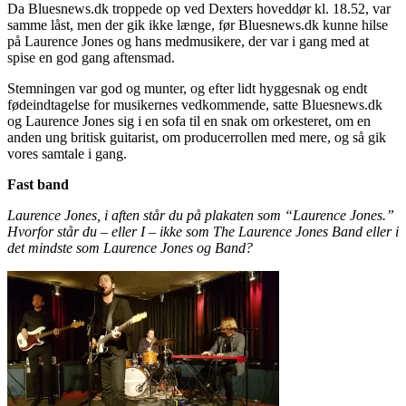
Da Bluesnews.dk troppede op ved Dexters hoveddør kl. 18.52, var
samme låst, men der gik ikke længe, før Bluesnews.dk kunne hilse
på Laurence Jones og hans medmusikere, der var i gang med at
spise en god gang aftensmad.
Stemningen var god og munter, og efter lidt hyggesnak og endt
fødeindtagelse for musikernes vedkommende, satte Bluesnews.dk
og Laurence Jones sig i en sofa til en snak om orkesteret, om en
anden ung britisk guitarist, om producerrollen med mere, og så gik
vores samtale i gang.
Fast band
Laurence Jones, i aften står du på plakaten som “Laurence Jones.”
Hvorfor står du – eller I – ikke som The Laurence Jones Band eller i
det mindste som Laurence Jones og Band?