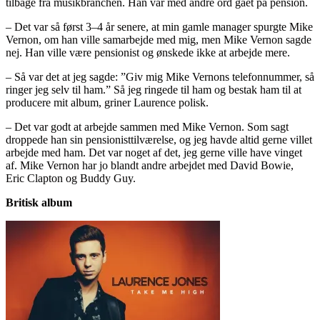
tilbage fra musikbranchen. Han var med andre ord gået på pension.
– Det var så først 3–4 år senere, at min gamle manager spurgte Mike
Vernon, om han ville samarbejde med mig, men Mike Vernon sagde
nej. Han ville være pensionist og ønskede ikke at arbejde mere.
– Så var det at jeg sagde: ”Giv mig Mike Vernons telefonnummer, så
ringer jeg selv til ham.” Så jeg ringede til ham og bestak ham til at
producere mit album, griner Laurence polisk.
– Det var godt at arbejde sammen med Mike Vernon. Som sagt
droppede han sin pensionisttilværelse, og jeg havde altid gerne villet
arbejde med ham. Det var noget af det, jeg gerne ville have vinget
af. Mike Vernon har jo blandt andre arbejdet med David Bowie,
Eric Clapton og Buddy Guy.
Britisk album