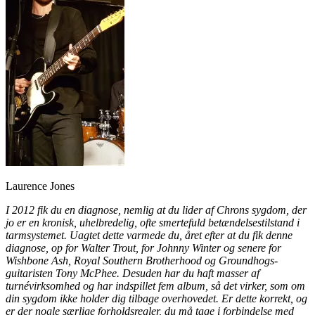
Laurence Jones
I 2012 fik du en diagnose, nemlig at du lider af Chrons sygdom, der
jo er en kronisk, uhelbredelig, ofte smertefuld betændelsestilstand i
tarmsystemet. Uagtet dette varmede du, året efter at du fik denne
diagnose, op for Walter Trout, for Johnny Winter og senere for
Wishbone Ash, Royal Southern Brotherhood og Groundhogs-
guitaristen Tony McPhee. Desuden har du haft masser af
turnévirksomhed og har indspillet fem album, så det virker, som om
din sygdom ikke holder dig tilbage overhovedet. Er dette korrekt, og
er der nogle særlige forholdsregler, du må tage i forbindelse med