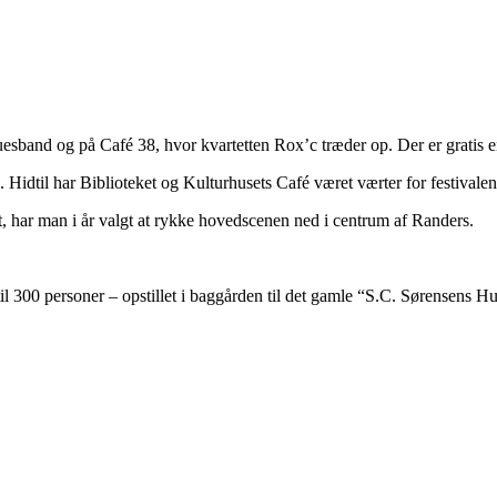
sband og på Café 38, hvor kvartetten Rox’c træder op. Der er gratis ent
 Hidtil har Biblioteket og Kulturhusets Café været værter for festivale
t, har man i år valgt at rykke hovedscenen ned i centrum af Randers.
 til 300 personer – opstillet i baggården til det gamle “S.C. Sørensens 