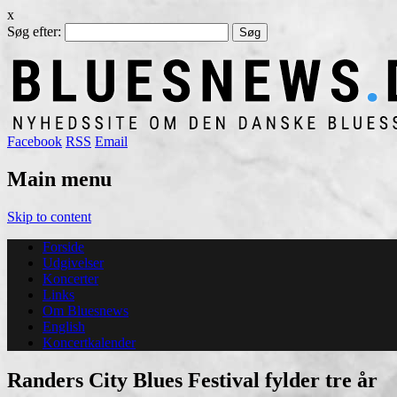
x
Søg efter:
Facebook
RSS
Email
Main menu
Skip to content
Forside
Udgivelser
Koncerter
Links
Om Bluesnews
English
Koncertkalender
Randers City Blues Festival fylder tre år