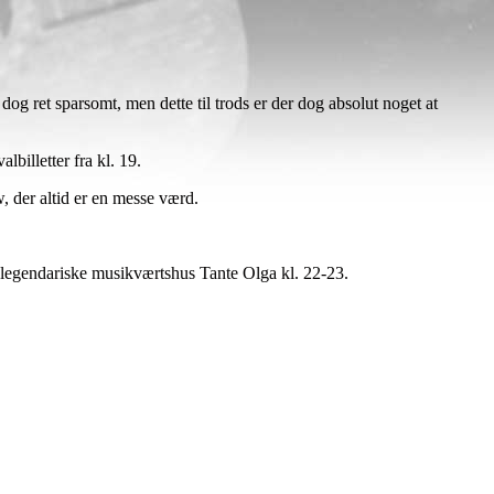
og ret sparsomt, men dette til trods er der dog absolut noget at
billetter fra kl. 19.
, der altid er en messe værd.
 legendariske musikværtshus Tante Olga kl. 22-23.