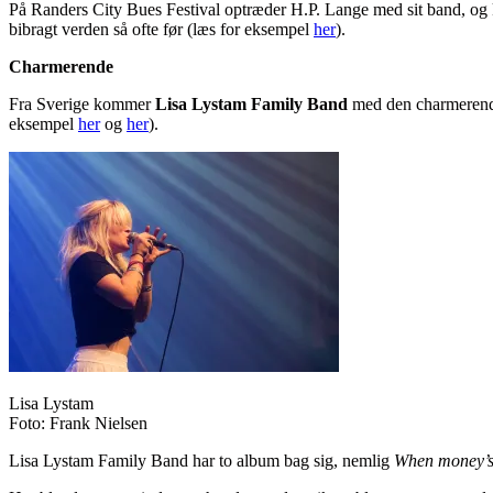
På Randers City Bues Festival optræder H.P. Lange med sit band, og k
bibragt verden så ofte før (læs for eksempel
her
).
Charmerende
Fra Sverige kommer
Lisa Lystam Family Band
med den charmerende,
eksempel
her
og
her
).
Lisa Lystam
Foto: Frank Nielsen
Lisa Lystam Family Band har to album bag sig, nemlig
When money’s