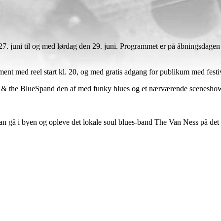
7. juni til og med lørdag den 29. juni. Programmet er på åbningsdagen d
ment med reel start kl. 20, og med gratis adgang for publikum med festival
Grey & the BlueSpand den af med funky blues og et nærværende sceneshow
kan gå i byen og opleve det lokale soul blues-band The Van Ness på det