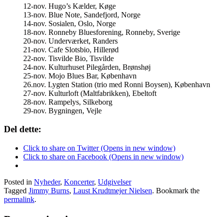
12-nov. Hugo’s Kælder, Køge
13-nov. Blue Note, Sandefjord, Norge
14-nov. Sosialen, Oslo, Norge
18-nov. Ronneby Bluesforening, Ronneby, Sverige
20-nov. Underværket, Randers
21-nov. Cafe Slotsbio, Hillerød
22-nov. Tisvilde Bio, Tisvilde
24-nov. Kulturhuset Pilegården, Brønshøj
25-nov. Mojo Blues Bar, København
26.nov. Lygten Station (trio med Ronni Boysen), København
27-nov. Kulturloft (Maltfabrikken), Ebeltoft
28-nov. Rampelys, Silkeborg
29-nov. Bygningen, Vejle
Del dette:
Click to share on Twitter (Opens in new window)
Click to share on Facebook (Opens in new window)
Posted in
Nyheder
,
Koncerter
,
Udgivelser
Tagged
Jimmy Burns
,
Laust Krudtmejer Nielsen
. Bookmark the
permalink
.