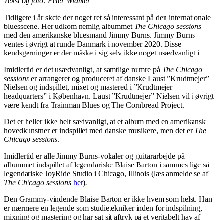
Tekst og foto: Peter Widmer
Tidligere i år skete der noget ret så interessant på den internationale
bluesscene. Her udkom nemlig albummet
The Chicago sessions
med den amerikanske bluesmand Jimmy Burns. Jimmy Burns
ventes i øvrigt at runde Danmark i november 2020. Disse
kendsgerninger er der måske i sig selv ikke noget usædvanligt i.
Imidlertid er det usædvanligt, at samtlige numre på
The Chicago
sessions
er arrangeret og produceret af danske Laust ”Krudtmejer”
Nielsen og indspillet, mixet og mastered i ”Krudtmejer
headquarters” i København. Laust ”Krudtmejer” Nielsen vil i øvrigt
være kendt fra Trainman Blues og The Cornbread Project.
Det er heller ikke helt sædvanligt, at et album med en amerikansk
hovedkunstner er indspillet med danske musikere, men det er
The
Chicago sessions
.
Imidlertid er alle Jimmy Burns-vokaler og guitararbejde på
albummet indspillet af legendariske Blaise Barton i sammes lige så
legendariske JoyRide Studio i Chicago, Illinois (læs anmeldelse af
The Chicago sessions
her
)
.
Den Grammy-vindende Blaise Barton er ikke hvem som helst. Han
er nærmere en legende som studietekniker inden for indspilning,
mixning og mastering og har sat sit aftryk på et veritabelt hav af