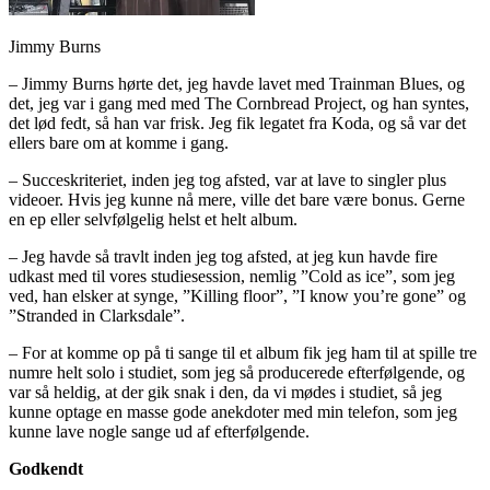
Jimmy Burns
– Jimmy Burns hørte det, jeg havde lavet med Trainman Blues, og
det, jeg var i gang med med The Cornbread Project, og han syntes,
det lød fedt, så han var frisk. Jeg fik legatet fra Koda, og så var det
ellers bare om at komme i gang.
– Succeskriteriet, inden jeg tog afsted, var at lave to singler plus
videoer. Hvis jeg kunne nå mere, ville det bare være bonus. Gerne
en ep eller selvfølgelig helst et helt album.
– Jeg havde så travlt inden jeg tog afsted, at jeg kun havde fire
udkast med til vores studiesession, nemlig ”Cold as ice”, som jeg
ved, han elsker at synge, ”Killing floor”, ”I know you’re gone” og
”Stranded in Clarksdale”.
– For at komme op på ti sange til et album fik jeg ham til at spille tre
numre helt solo i studiet, som jeg så producerede efterfølgende, og
var så heldig, at der gik snak i den, da vi mødes i studiet, så jeg
kunne optage en masse gode anekdoter med min telefon, som jeg
kunne lave nogle sange ud af efterfølgende.
Godkendt