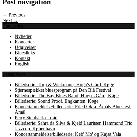
Post navigation
← Previous
Next →
Categories
Nyheder
Koncerter
Udgivelser
Blueslinks
Kontakt
English
Latest Posts
Billedserie: Torp & Wickmann, Hugo's Gård, Køge
Stjernespækket bluesprogram på Den Blå Festival
Billedserie: The Bay Blues Band, Hugo's Gård, Køge
Billedserie: Sound Proof, Engkanten, Køge
Koncertanmeldelse/billedserie: Fried Okra, Åmåls Bluesfest,
Åmål
Perry Stenbäck er død
Billedserie: Sahra da Silva & Kjeld Lauritsen Hammond Trio,
Jazzcup, København
Koncertanmeldelse/billedserie: Keb' Mo' og Kajsa Vala