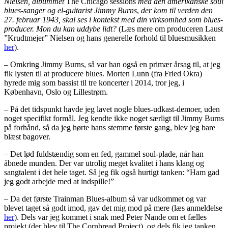
Nielsen, albummet
The Chicago sessions
med den amerikanske soul
blues-sanger og el-guitarist Jimmy Burns
,
der kom til verden den
27. februar 1943, skal ses i kontekst med din virksomhed som blues-
producer.
Mon du kan uddybe lidt?
(Læs mere om produceren Laust
”Krudtmejer” Nielsen og hans generelle forhold til bluesmusikken
her
).
– Omkring Jimmy Burns, så var han også en primær årsag til, at jeg
fik lysten til at producere blues. Morten Lunn (fra Fried Okra)
hyrede mig som bassist til tre koncerter i 2014, tror jeg, i
København, Oslo og Lillestrøm.
– På det tidspunkt havde jeg lavet nogle blues-udkast-demoer, uden
noget specifikt formål. Jeg kendte ikke noget særligt til Jimmy Burns
på forhånd, så da jeg hørte hans stemme første gang, blev jeg bare
blæst bagover.
– Det lød fuldstændig som en fed, gammel soul-plade, når han
åbnede munden. Der var utrolig meget kvalitet i hans klang og
sangtalent i det hele taget. Så jeg fik også hurtigt tanken: “Ham gad
jeg godt arbejde med at indspille!”
– Da det første Trainman Blues-album så var udkommet og var
blevet taget så godt imod, gav det mig mod på mere (læs anmeldelse
her
). Dels var jeg kommet i snak med Peter Nande om et fælles
projekt (der blev til The Cornbread Project), og dels fik jeg tanken