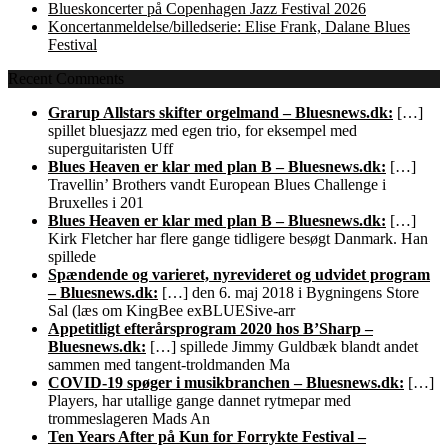
Blueskoncerter på Copenhagen Jazz Festival 2026
Koncertanmeldelse/billedserie: Elise Frank, Dalane Blues
Festival
Recent Comments
Grarup Allstars skifter orgelmand – Bluesnews.dk:
[…]
spillet bluesjazz med egen trio, for eksempel med
superguitaristen Uff
Blues Heaven er klar med plan B – Bluesnews.dk:
[…]
Travellin’ Brothers vandt European Blues Challenge i
Bruxelles i 201
Blues Heaven er klar med plan B – Bluesnews.dk:
[…]
Kirk Fletcher har flere gange tidligere besøgt Danmark. Han
spillede
Spændende og varieret, nyrevideret og udvidet program
– Bluesnews.dk:
[…] den 6. maj 2018 i Bygningens Store
Sal (læs om KingBee exBLUESive-arr
Appetitligt efterårsprogram 2020 hos B’Sharp –
Bluesnews.dk:
[…] spillede Jimmy Guldbæk blandt andet
sammen med tangent-troldmanden Ma
COVID-19 spøger i musikbranchen – Bluesnews.dk:
[…]
Players, har utallige gange dannet rytmepar med
trommeslageren Mads An
Ten Years After på Kun for Forrykte Festival –