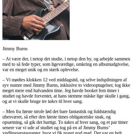
Jimmy Burns
– At være der, i netop det studie, i netop den by, og arbejde sammen
med to så fede typer, som ligeværdige, omkring en albumudgivelse,
var en meget unik og en stærk oplevelse.
– Vi mødtes klokken 12 ved middagstid, og selve indspilningen af
syv numre med Jimmy Burns, inklusive to videooptagelser, tog ikke
meget mere end halvanden time. Jeg havde booket fem timer i
studiet og havde forventet, at hans stemme måske lige skulle i gang,
og at vi skulle bruge tre
takes
til hver sang.
– Men fra første strofe lød det bare fantastisk og fuldstændig
ubesværet, så efter den første times obligatoriske snak, og
opsætning, så gik det hurtigt. To
takes
af hver sang, og et par timer
senere var vi ude af studiet og tog på en af Jimmy Burns’
yndlingsrestauranter, hvor vi fik noget god mad. Det var en helt