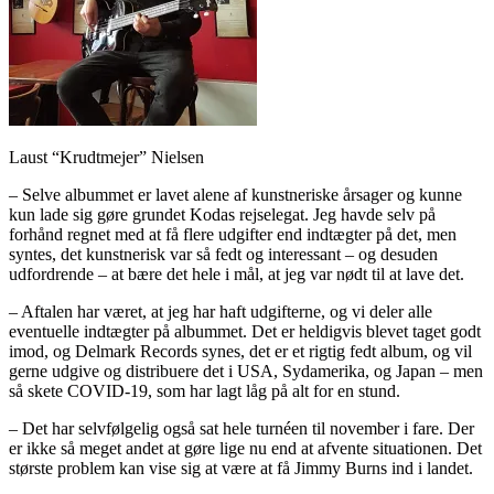
Laust “Krudtmejer” Nielsen
– Selve albummet er lavet alene af kunstneriske årsager og kunne
kun lade sig gøre grundet Kodas rejselegat. Jeg havde selv på
forhånd regnet med at få flere udgifter end indtægter på det, men
syntes, det kunstnerisk var så fedt og interessant – og desuden
udfordrende – at bære det hele i mål, at jeg var nødt til at lave det.
– Aftalen har været, at jeg har haft udgifterne, og vi deler alle
eventuelle indtægter på albummet. Det er heldigvis blevet taget godt
imod, og Delmark Records synes, det er et rigtig fedt album, og vil
gerne udgive og distribuere det i USA, Sydamerika, og Japan – men
så skete COVID-19, som har lagt låg på alt for en stund.
– Det har selvfølgelig også sat hele turnéen til november i fare. Der
er ikke så meget andet at gøre lige nu end at afvente situationen. Det
største problem kan vise sig at være at få Jimmy Burns ind i landet.