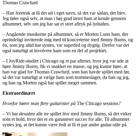
Thomas Crawfurd
– Han foretrak at få det ud i eget navn, så det var sådan, det blev.
Jeg føler også selv, at man i høj grad lærer ham at kende gennem
albummet, selv om jeg har sat et stort aftryk på lydsiden.
– Angående musikerne på albummet, så er Morten Lunn ham, der
oprindeligt inviterede mig med til koncerterne med Jimmy Burns, og
én, som jeg altid har syntes, var superfed og dygtig. Derfor var det
også naturligt at involvere ham som en del af projektet.
– I JoyRide-studiet i Chicago og et par aftener, hvor jeg var ude at
høre Jimmy Burns, fik vi snakket en masse, og jeg kunne høre, at
han var glad for Thomas Crawfurd, som han havde spillet med før,
så det var naturligt at vælge ham som trommeslager, da han og jeg,
og han og Morten også har spillet meget sammen.
Ekstraordinært
Hvorfor hører man flere guitarister på
The Chicago sessions
?
– Vi har desuden alle tre spillet live med Jimmy Burns, så det virker
som et hold, hvor det er en garanteret succes for alle. Til albummet
syntes jeg, at det kunne være fedt at få et par andre guitar-stile på.