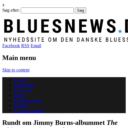
x
Søg efter:
Facebook
RSS
Email
Main menu
Skip to content
Forside
Udgivelser
Koncerter
Links
Om Bluesnews
English
Koncertkalender
Rundt om Jimmy Burns-albummet
The