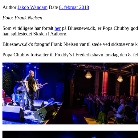
Author
Jakob Wandam
Date
8. februar 2018
Foto: Frank Nielsen
Som vi tidligere har fortalt
her
på Bluesnews.dk, er Popa Chubby godt i
han spillestedet Skråen i Aalborg.
Bluesnews.dk’s fotograf Frank Nielsen var til stede ved sidstnævnte ko
Popa Chubby fortsætter til Freddy’s i Frederikshavn torsdag den 8. fe