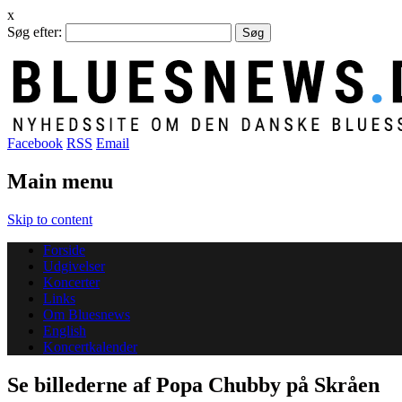
x
Søg efter:
Facebook
RSS
Email
Main menu
Skip to content
Forside
Udgivelser
Koncerter
Links
Om Bluesnews
English
Koncertkalender
Se billederne af Popa Chubby på Skråen