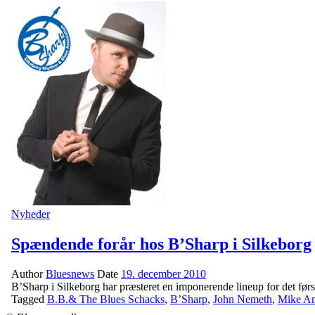
Nyheder
Spændende forår hos B’Sharp i Silkeborg
Author
Bluesnews
Date
19. december 2010
B’Sharp i Silkeborg har præsteret en imponerende lineup for det først
Tagged
B.B.& The Blues Schacks
,
B’Sharp
,
John Nemeth
,
Mike An