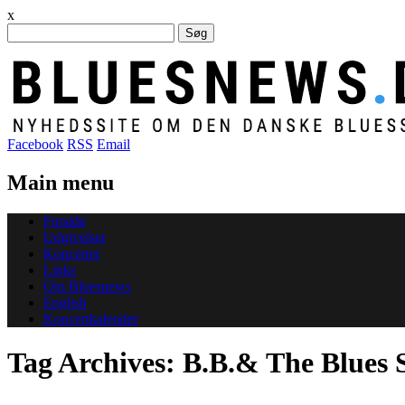
x
Søg
efter:
Facebook
RSS
Email
Main menu
Skip
Forside
to
Udgivelser
content
Koncerter
Links
Om Bluesnews
English
Koncertkalender
Tag Archives:
B.B.& The Blues 