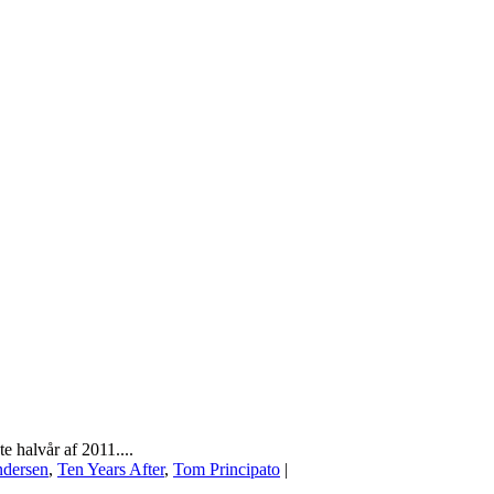
e halvår af 2011....
dersen
,
Ten Years After
,
Tom Principato
|