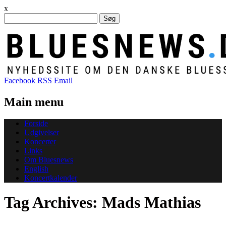
x
Søg
efter:
Facebook
RSS
Email
Main menu
Skip
Forside
to
Udgivelser
content
Koncerter
Links
Om Bluesnews
English
Koncertkalender
Tag Archives:
Mads Mathias