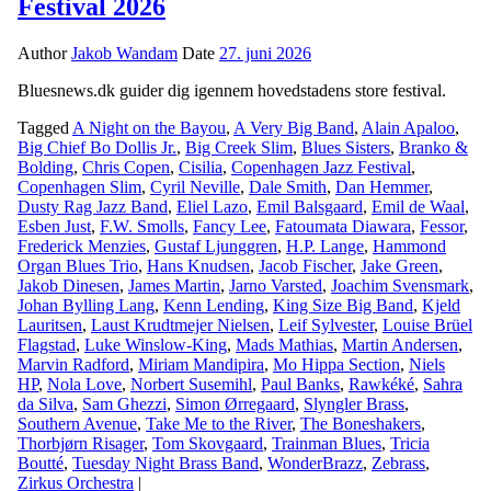
Festival 2026
Author
Jakob Wandam
Date
27. juni 2026
Bluesnews.dk guider dig igennem hovedstadens store festival.
Tagged
A Night on the Bayou
,
A Very Big Band
,
Alain Apaloo
,
Big Chief Bo Dollis Jr.
,
Big Creek Slim
,
Blues Sisters
,
Branko &
Bolding
,
Chris Copen
,
Cisilia
,
Copenhagen Jazz Festival
,
Copenhagen Slim
,
Cyril Neville
,
Dale Smith
,
Dan Hemmer
,
Dusty Rag Jazz Band
,
Eliel Lazo
,
Emil Balsgaard
,
Emil de Waal
,
Esben Just
,
F.W. Smolls
,
Fancy Lee
,
Fatoumata Diawara
,
Fessor
,
Frederick Menzies
,
Gustaf Ljunggren
,
H.P. Lange
,
Hammond
Organ Blues Trio
,
Hans Knudsen
,
Jacob Fischer
,
Jake Green
,
Jakob Dinesen
,
James Martin
,
Jarno Varsted
,
Joachim Svensmark
,
Johan Bylling Lang
,
Kenn Lending
,
King Size Big Band
,
Kjeld
Lauritsen
,
Laust Krudtmejer Nielsen
,
Leif Sylvester
,
Louise Brüel
Flagstad
,
Luke Winslow-King
,
Mads Mathias
,
Martin Andersen
,
Marvin Radford
,
Miriam Mandipira
,
Mo Hippa Section
,
Niels
HP
,
Nola Love
,
Norbert Susemihl
,
Paul Banks
,
Rawkéké
,
Sahra
da Silva
,
Sam Ghezzi
,
Simon Ørregaard
,
Slyngler Brass
,
Southern Avenue
,
Take Me to the River
,
The Boneshakers
,
Thorbjørn Risager
,
Tom Skovgaard
,
Trainman Blues
,
Tricia
Boutté
,
Tuesday Night Brass Band
,
WonderBrazz
,
Zebrass
,
Zirkus Orchestra
|