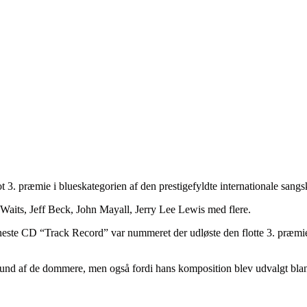
ot 3. præmie i blueskategorien af den prestigefyldte internationale sang
Waits, Jeff Beck, John Mayall, Jerry Lee Lewis med flere.
este CD “Track Record” var nummeret der udløste den flotte 3. præmie.
grund af de dommere, men også fordi hans komposition blev udvalgt bla