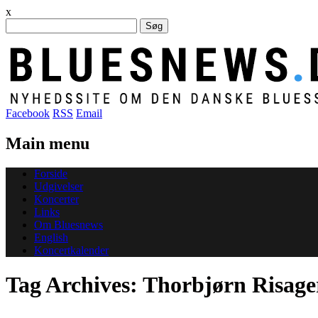
x
Søg
efter:
Facebook
RSS
Email
Main menu
Skip
Forside
to
Udgivelser
content
Koncerter
Links
Om Bluesnews
English
Koncertkalender
Tag Archives:
Thorbjørn Risage