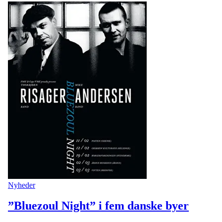
Nyheder
”Bluezoul Night” i fem danske byer