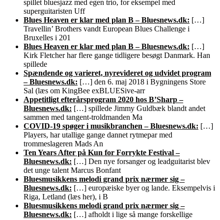
spillet bluesjazz med egen trio, for eksempel med
superguitaristen Uff
Blues Heaven er klar med plan B – Bluesnews.dk:
[…]
Travellin’ Brothers vandt European Blues Challenge i
Bruxelles i 201
Blues Heaven er klar med plan B – Bluesnews.dk:
[…]
Kirk Fletcher har flere gange tidligere besøgt Danmark. Han
spillede
Spændende og varieret, nyrevideret og udvidet program
– Bluesnews.dk:
[…] den 6. maj 2018 i Bygningens Store
Sal (læs om KingBee exBLUESive-arr
Appetitligt efterårsprogram 2020 hos B’Sharp –
Bluesnews.dk:
[…] spillede Jimmy Guldbæk blandt andet
sammen med tangent-troldmanden Ma
COVID-19 spøger i musikbranchen – Bluesnews.dk:
[…]
Players, har utallige gange dannet rytmepar med
trommeslageren Mads An
Ten Years After på Kun for Forrykte Festival –
Bluesnews.dk:
[…] Den nye forsanger og leadguitarist blev
det unge talent Marcus Bonfant
Bluesmusikkens melodi grand prix nærmer sig –
Bluesnews.dk:
[…] europæiske byer og lande. Eksempelvis i
Riga, Letland (læs her), i B
Bluesmusikkens melodi grand prix nærmer sig –
Bluesnews.dk:
[…] afholdt i lige så mange forskellige