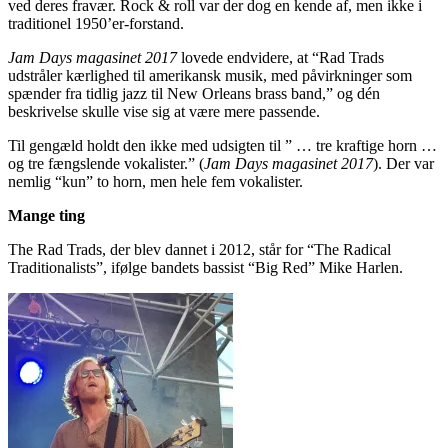
ved deres fravær. Rock & roll var der dog en kende af, men ikke i
traditionel 1950’er-forstand.
Jam Days magasinet 2017
lovede endvidere, at “Rad Trads
udstråler kærlighed til amerikansk musik, med påvirkninger som
spænder fra tidlig jazz til New Orleans brass band,” og dén
beskrivelse skulle vise sig at være mere passende.
Til gengæld holdt den ikke med udsigten til ” … tre kraftige horn …
og tre fængslende vokalister.” (
Jam Days magasinet 2017
). Der var
nemlig “kun” to horn, men hele fem vokalister.
Mange ting
The Rad Trads, der blev dannet i 2012, står for “The Radical
Traditionalists”, ifølge bandets bassist “Big Red” Mike Harlen.