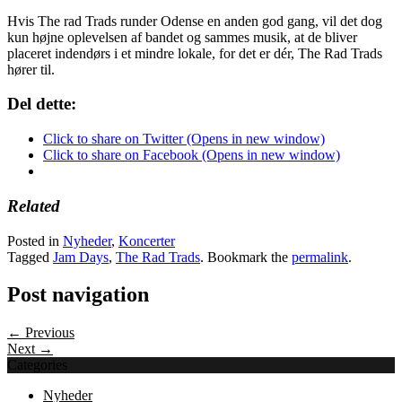
Hvis The rad Trads runder Odense en anden god gang, vil det dog
kun højne oplevelsen af bandet og sammes musik, at de bliver
placeret indendørs i et mindre lokale, for det er dér, The Rad Trads
hører til.
Del dette:
Click to share on Twitter (Opens in new window)
Click to share on Facebook (Opens in new window)
Related
Posted in
Nyheder
,
Koncerter
Tagged
Jam Days
,
The Rad Trads
. Bookmark the
permalink
.
Post navigation
← Previous
Next →
Categories
Nyheder