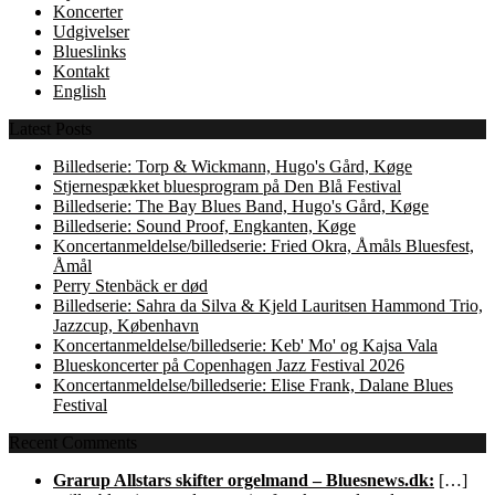
Koncerter
Udgivelser
Blueslinks
Kontakt
English
Latest Posts
Billedserie: Torp & Wickmann, Hugo's Gård, Køge
Stjernespækket bluesprogram på Den Blå Festival
Billedserie: The Bay Blues Band, Hugo's Gård, Køge
Billedserie: Sound Proof, Engkanten, Køge
Koncertanmeldelse/billedserie: Fried Okra, Åmåls Bluesfest,
Åmål
Perry Stenbäck er død
Billedserie: Sahra da Silva & Kjeld Lauritsen Hammond Trio,
Jazzcup, København
Koncertanmeldelse/billedserie: Keb' Mo' og Kajsa Vala
Blueskoncerter på Copenhagen Jazz Festival 2026
Koncertanmeldelse/billedserie: Elise Frank, Dalane Blues
Festival
Recent Comments
Grarup Allstars skifter orgelmand – Bluesnews.dk:
[…]