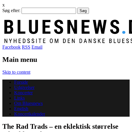
x
Søg efter:
Facebook
RSS
Email
Main menu
Skip to content
Forside
Udgivelser
Koncerter
Links
Om Bluesnews
English
Koncertkalender
The Rad Trads – en eklektisk størrelse