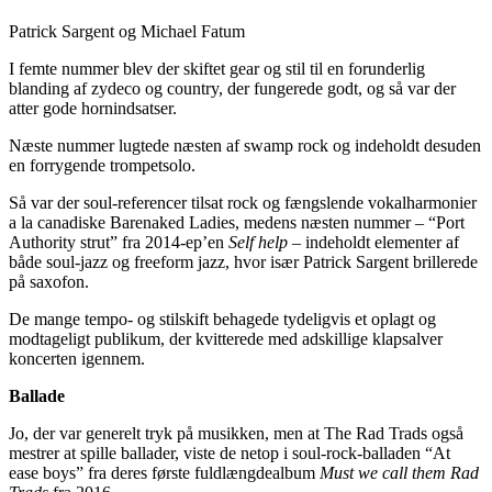
Patrick Sargent og Michael Fatum
I femte nummer blev der skiftet gear og stil til en forunderlig
blanding af zydeco og country, der fungerede godt, og så var der
atter gode hornindsatser.
Næste nummer lugtede næsten af swamp rock og indeholdt desuden
en forrygende trompetsolo.
Så var der soul-referencer tilsat rock og fængslende vokalharmonier
a la canadiske Barenaked Ladies, medens næsten nummer – “Port
Authority strut” fra 2014-ep’en
Self help
– indeholdt elementer af
både soul-jazz og freeform jazz, hvor især Patrick Sargent brillerede
på saxofon.
De mange tempo- og stilskift behagede tydeligvis et oplagt og
modtageligt publikum, der kvitterede med adskillige klapsalver
koncerten igennem.
Ballade
Jo, der var generelt tryk på musikken, men at The Rad Trads også
mestrer at spille ballader, viste de netop i soul-rock-balladen “At
ease boys” fra deres første fuldlængdealbum
Must we call them Rad