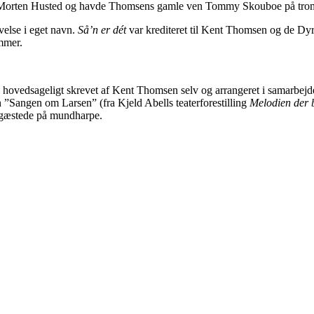
af Morten Husted og havde Thomsens gamle ven Tommy Skouboe på trom
velse i eget navn.
Så’n er dét
var krediteret til Kent Thomsen og de Dyr
mmer.
 hovedsageligt skrevet af Kent Thomsen selv og arrangeret i samarbe
n ”Sangen om Larsen” (fra Kjeld Abells teaterforestilling
Melodien der 
 gæstede på mundharpe.