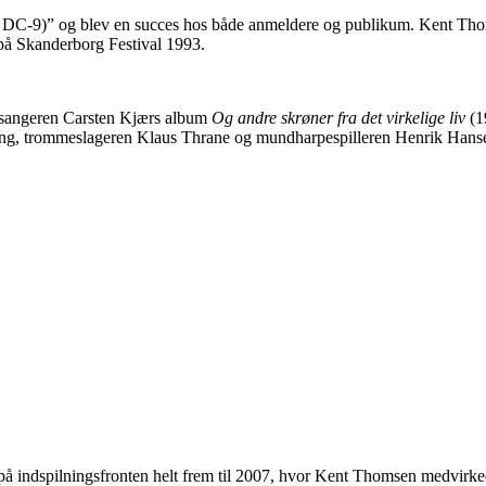
en DC-9)” og blev en succes hos både anmeldere og publikum. Kent Tho
på Skanderborg Festival 1993.
isesangeren Carsten Kjærs album
Og andre skrøner fra det virkelige liv
(19
ing, trommeslageren Klaus Thrane og mundharpespilleren Henrik Hansen
le på indspilningsfronten helt frem til 2007, hvor Kent Thomsen medvirk