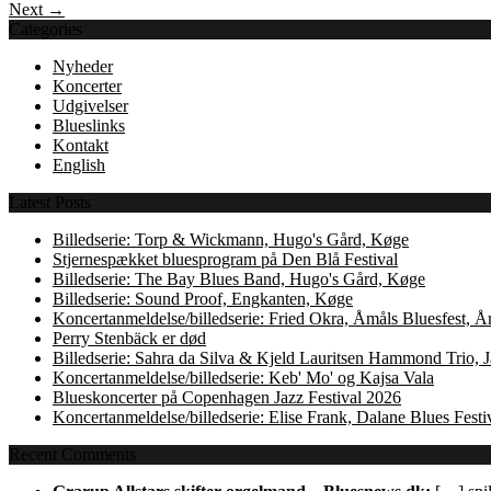
Next →
Categories
Nyheder
Koncerter
Udgivelser
Blueslinks
Kontakt
English
Latest Posts
Billedserie: Torp & Wickmann, Hugo's Gård, Køge
Stjernespækket bluesprogram på Den Blå Festival
Billedserie: The Bay Blues Band, Hugo's Gård, Køge
Billedserie: Sound Proof, Engkanten, Køge
Koncertanmeldelse/billedserie: Fried Okra, Åmåls Bluesfest, 
Perry Stenbäck er død
Billedserie: Sahra da Silva & Kjeld Lauritsen Hammond Trio,
Koncertanmeldelse/billedserie: Keb' Mo' og Kajsa Vala
Blueskoncerter på Copenhagen Jazz Festival 2026
Koncertanmeldelse/billedserie: Elise Frank, Dalane Blues Festi
Recent Comments