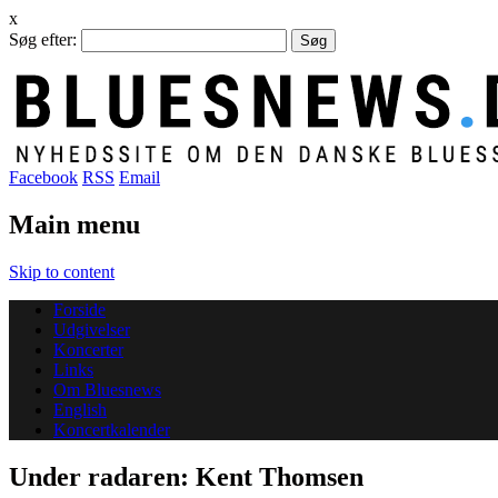
x
Søg efter:
Facebook
RSS
Email
Main menu
Skip to content
Forside
Udgivelser
Koncerter
Links
Om Bluesnews
English
Koncertkalender
Under radaren: Kent Thomsen