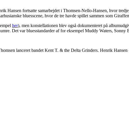
ik Hansen fortsatte samarbejdet i Thomsen-Nello-Hansen, hvor tredje
aarhusianske bluesscene, hvor de tre havde spillet sammen som Giraffen
sempel
her
), men konstellationen blev også dokumenteret på albumudg
mre. Det var bluesstandarder af for eksempel Muddy Waters, Sonny B
t Thomsen lanceret bandet Kent T. & the Delta Grinders. Henrik Hansen