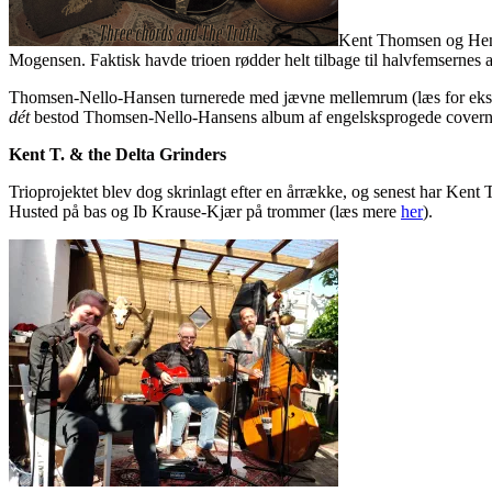
Kent Thomsen og Henr
Mogensen. Faktisk havde trioen rødder helt tilbage til halvfemsernes 
Thomsen-Nello-Hansen turnerede med jævne mellemrum (læs for ek
dét
bestod Thomsen-Nello-Hansens album af engelsksprogede covernu
Kent T. & the Delta Grinders
Trioprojektet blev dog skrinlagt efter en årrække, og senest har Ken
Husted på bas og Ib Krause-Kjær på trommer (læs mere
her
).