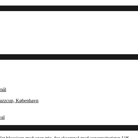
Åmål
 Jazzcup, København
val