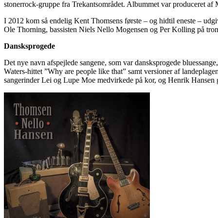
stonerrock-gruppe fra Trekantsområdet. Albummet var produceret 
I 2012 kom så endelig Kent Thomsens første – og hidtil eneste – udgi
Ole Thorning, bassisten Niels Nello Mogensen og Per Kolling på tro
Dansksprogede
Det nye navn afspejlede sangene, som var dansksprogede bluessange,
Waters-hittet ”Why are people like that” samt versioner af landeplage
sangerinder Lei og Lupe Moe medvirkede på kor, og Henrik Hansen