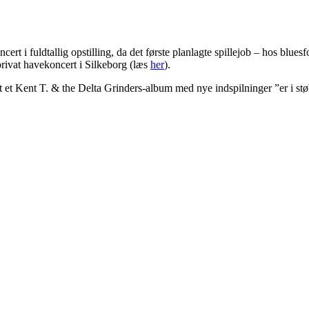
cert i fuldtallig opstilling, da det første planlagte spillejob – hos blues
rivat havekoncert i Silkeborg (læs
her
).
at et Kent T. & the Delta Grinders-album med nye indspilninger ”er i stø