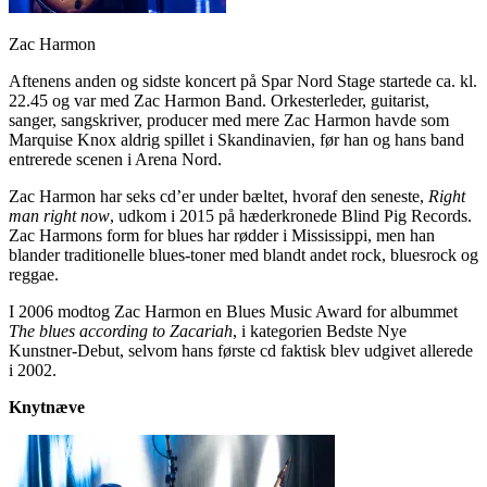
Zac Harmon
Aftenens anden og sidste koncert på Spar Nord Stage startede ca. kl.
22.45 og var med Zac Harmon Band. Orkesterleder, guitarist,
sanger, sangskriver, producer med mere Zac Harmon havde som
Marquise Knox aldrig spillet i Skandinavien, før han og hans band
entrerede scenen i Arena Nord.
Zac Harmon har seks cd’er under bæltet, hvoraf den seneste,
Right
man right now
, udkom i 2015 på hæderkronede Blind Pig Records.
Zac Harmons form for blues har rødder i Mississippi, men han
blander traditionelle blues-toner med blandt andet rock, bluesrock og
reggae.
I 2006 modtog Zac Harmon en Blues Music Award for albummet
The blues according to Zacariah
, i kategorien Bedste Nye
Kunstner-Debut, selvom hans første cd faktisk blev udgivet allerede
i 2002.
Knytnæve