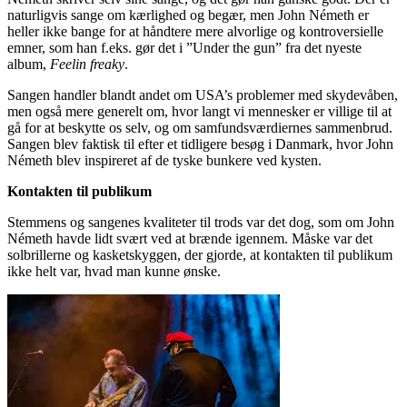
naturligvis sange om kærlighed og begær, men John Németh er
heller ikke bange for at håndtere mere alvorlige og kontroversielle
emner, som han f.eks. gør det i ”Under the gun” fra det nyeste
album,
Feelin freaky
.
Sangen handler blandt andet om USA’s problemer med skydevåben,
men også mere generelt om, hvor langt vi mennesker er villige til at
gå for at beskytte os selv, og om samfundsværdiernes sammenbrud.
Sangen blev faktisk til efter et tidligere besøg i Danmark, hvor John
Németh blev inspireret af de tyske bunkere ved kysten.
Kontakten til publikum
Stemmens og sangenes kvaliteter til trods var det dog, som om John
Németh havde lidt svært ved at brænde igennem. Måske var det
solbrillerne og kasketskyggen, der gjorde, at kontakten til publikum
ikke helt var, hvad man kunne ønske.