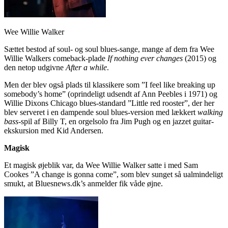
Wee Willie Walker
Sættet bestod af soul- og soul blues-sange, mange af dem fra Wee
Willie Walkers comeback-plade
If nothing ever changes
(2015) og
den netop udgivne
After a while
.
Men der blev også plads til klassikere som ”I feel like breaking up
somebody’s home” (oprindeligt udsendt af Ann Peebles i 1971) og
Willie Dixons Chicago blues-standard ”Little red rooster”, der her
blev serveret i en dampende soul blues-version med lækkert
walking
bass
-spil af Billy T, en orgelsolo fra Jim Pugh og en jazzet guitar-
ekskursion med Kid Andersen.
Magisk
Et magisk øjeblik var, da Wee Willie Walker satte i med Sam
Cookes ”A change is gonna come”, som blev sunget så ualmindeligt
smukt, at Bluesnews.dk’s anmelder fik våde øjne.