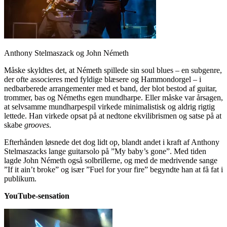
Anthony Stelmaszack og John Németh
Måske skyldtes det, at Németh spillede sin soul blues – en subgenre,
der ofte associeres med fyldige blæsere og Hammondorgel – i
nedbarberede arrangementer med et band, der blot bestod af guitar,
trommer, bas og Némeths egen mundharpe. Eller måske var årsagen,
at selvsamme mundharpespil virkede minimalistisk og aldrig rigtig
lettede. Han virkede opsat på at nedtone ekvilibrismen og satse på at
skabe
grooves
.
Efterhånden løsnede det dog lidt op, blandt andet i kraft af Anthony
Stelmaszacks lange guitarsolo på ”My baby’s gone”. Med tiden
lagde John Németh også solbrillerne, og med de medrivende sange
”If it ain’t broke” og især ”Fuel for your fire” begyndte han at få fat i
publikum.
YouTube-sensation