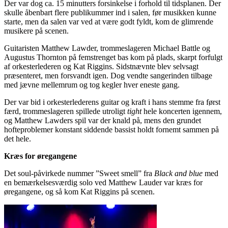
Der var dog ca. 15 minutters forsinkelse i forhold til tidsplanen. Der
skulle åbenbart flere publikummer ind i salen, før musikken kunne
starte, men da salen var ved at være godt fyldt, kom de glimrende
musikere på scenen.
Guitaristen Matthew Lawder, trommeslageren Michael Battle og
Augustus Thornton på femstrenget bas kom på plads, skarpt forfulgt
af orkesterlederen og Kat Riggins. Sidstnævnte blev selvsagt
præsenteret, men forsvandt igen. Dog vendte sangerinden tilbage
med jævne mellemrum og tog kegler hver eneste gang.
Der var bid i orkesterlederens guitar og kraft i hans stemme fra først
færd, trommeslageren spillede utroligt
tight
hele koncerten igennem,
og Matthew Lawders spil var der knald på, mens den grundet
hofteproblemer konstant siddende bassist holdt fornemt sammen på
det hele.
Kræs for øregangene
Det soul-påvirkede nummer ”Sweet smell” fra
Black and blue
med
en bemærkelsesværdig solo ved Matthew Lauder var kræs for
øregangene, og så kom Kat Riggins på scenen.