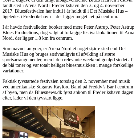
fandt sted i Arena Nord i Frederikshavn den 3. og 4. november
2017. Bluesfestivalen har indtil i år holdt til i Det Musiske Hus –
ligeledes i Frederikshavn – der ligger meget tæt på centrum.
I år havde festivalleder, booker med mere Peter Astrup, Peter Astrup
Blues Productions, dog valgt at forlægge festival-lokationen til Arna
Nord, der ligger 1,8 km fra centrum.
Som navnet antyder, er Arena Nord et noget større sted end Det
Musiske Hus og bruges sædvanligvis til afvikling af større
sportsarrangementer, men i den relevante weekend genlød stedet af
de blå toner og var totalt helliget bluesmusikken i mange forskellige
variationer.
Faktisk tyvstartede festivalen torsdag den 2. november med musik
ved amerikanske Sugaray Rayford Band på Freddy’s Bar i centrum
af byen, men da Bluesnews.dk først ankom til Frederikshavn dagen
efter, lader vi den tyvstart ligge.