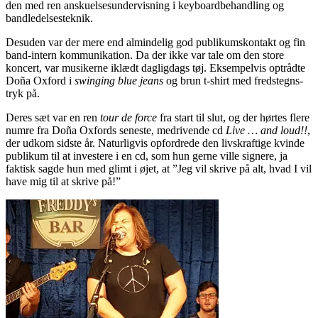
den med ren anskuelsesundervisning i keyboardbehandling og
bandledelsesteknik.
Desuden var der mere end almindelig god publikumskontakt og fin
band-intern kommunikation. Da der ikke var tale om den store
koncert, var musikerne iklædt dagligdags tøj. Eksempelvis optrådte
Doña Oxford i
swinging blue jeans
og brun t-shirt med fredstegns-
tryk på.
Deres sæt var en ren
tour de force
fra start til slut, og der hørtes flere
numre fra Doña Oxfords seneste, medrivende cd
Live … and loud!!
,
der udkom sidste år. Naturligvis opfordrede den livskraftige kvinde
publikum til at investere i en cd, som hun gerne ville signere, ja
faktisk sagde hun med glimt i øjet, at ”Jeg vil skrive på alt, hvad I vil
have mig til at skrive på!”