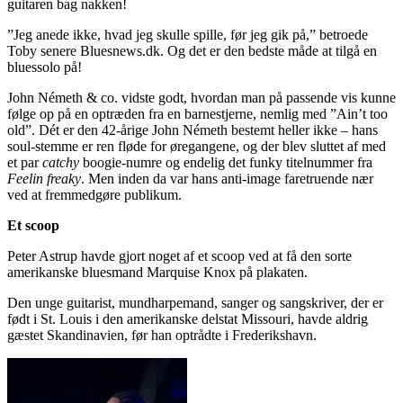
guitaren bag nakken!
”Jeg anede ikke, hvad jeg skulle spille, før jeg gik på,” betroede
Toby senere Bluesnews.dk. Og det er den bedste måde at tilgå en
bluessolo på!
John Németh & co. vidste godt, hvordan man på passende vis kunne
følge op på en optræden fra en barnestjerne, nemlig med ”Ain’t too
old”. Dét er den 42-årige John Németh bestemt heller ikke – hans
soul-stemme er ren fløde for øregangene, og der blev sluttet af med
et par
catchy
boogie-numre og endelig det funky titelnummer fra
Feelin freaky
. Men inden da var hans anti-image faretruende nær
ved at fremmedgøre publikum.
Et scoop
Peter Astrup havde gjort noget af et scoop ved at få den sorte
amerikanske bluesmand Marquise Knox på plakaten.
Den unge guitarist, mundharpemand, sanger og sangskriver, der er
født i St. Louis i den amerikanske delstat Missouri, havde aldrig
gæstet Skandinavien, før han optrådte i Frederikshavn.