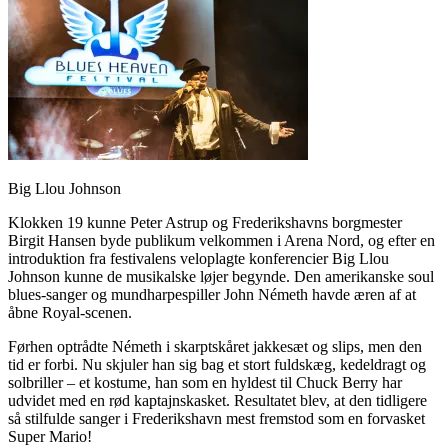
Big Llou Johnson
Klokken 19 kunne Peter Astrup og Frederikshavns borgmester
Birgit Hansen byde publikum velkommen i Arena Nord, og efter en
introduktion fra festivalens veloplagte konferencier Big Llou
Johnson kunne de musikalske løjer begynde. Den amerikanske soul
blues-sanger og mundharpespiller John Németh havde æren af at
åbne Royal-scenen.
Førhen optrådte Németh i skarptskåret jakkesæt og slips, men den
tid er forbi. Nu skjuler han sig bag et stort fuldskæg, kedeldragt og
solbriller – et kostume, han som en hyldest til Chuck Berry har
udvidet med en rød kaptajnskasket. Resultatet blev, at den tidligere
så stilfulde sanger i Frederikshavn mest fremstod som en forvasket
Super Mario!