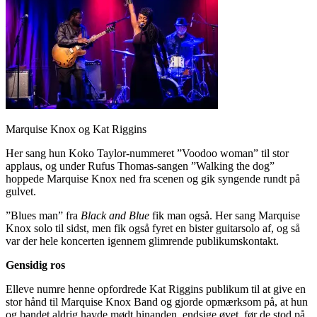
Marquise Knox og Kat Riggins
Her sang hun Koko Taylor-nummeret ”Voodoo woman” til stor
applaus, og under Rufus Thomas-sangen ”Walking the dog”
hoppede Marquise Knox ned fra scenen og gik syngende rundt på
gulvet.
”Blues man” fra
Black and Blue
fik man også. Her sang Marquise
Knox solo til sidst, men fik også fyret en bister guitarsolo af, og så
var der hele koncerten igennem glimrende publikumskontakt.
Gensidig ros
Elleve numre henne opfordrede Kat Riggins publikum til at give en
stor hånd til Marquise Knox Band og gjorde opmærksom på, at hun
og bandet aldrig havde mødt hinanden, endsige øvet, før de stod på