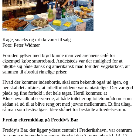
Kage, snacks og drikkevarer til salg
Foto: Peter Widmer
Foruden pølser med brød kunne man ved arenaens café for
eksempel købe smørrebrød. Andetsteds var der mulighed for at
tilkøbe sig både dansk og amerikansk mad foruden vegetarkost, alt
sammen til absolut rimelige priser.
Hvad der kommer indenbords, skal som bekendt også ud igen, og
her skal det anføres, at toiletforholdene var uantastelige. Der var god
plads og fine forhold i det hele taget. Hertil kommer, at
Bluesnews.dk observerede, at både toiletter og toiletområderne som
sådan så ud til at blive rengjort med jævne mellemrum. Et fint tiltag,
så man som festivalgæst blev skånet for beskidte aftrædelsesrum.
Fredag eftermiddag på Freddy’s Bar
Freddy’s Bar, der ligger yderst centralt i Frederikshavn, var centrum
for nogle glimrende koncerter. Fredag den 3. november kl. 13–17