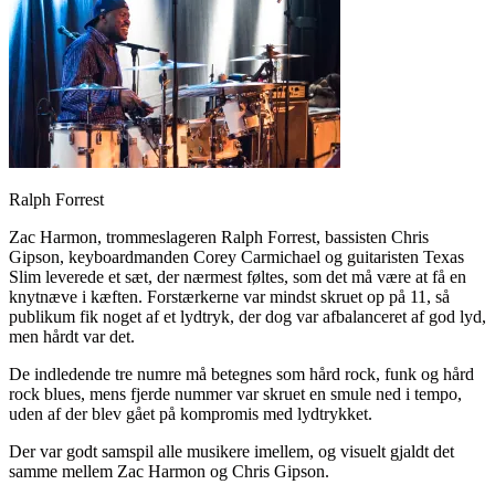
Ralph Forrest
Zac Harmon, trommeslageren Ralph Forrest, bassisten Chris
Gipson, keyboardmanden Corey Carmichael og guitaristen Texas
Slim leverede et sæt, der nærmest føltes, som det må være at få en
knytnæve i kæften. Forstærkerne var mindst skruet op på 11, så
publikum fik noget af et lydtryk, der dog var afbalanceret af god lyd,
men hårdt var det.
De indledende tre numre må betegnes som hård rock, funk og hård
rock blues, mens fjerde nummer var skruet en smule ned i tempo,
uden af der blev gået på kompromis med lydtrykket.
Der var godt samspil alle musikere imellem, og visuelt gjaldt det
samme mellem Zac Harmon og Chris Gipson.