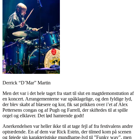
Derrick “D’Mar” Martin
Men det var i det hele taget fra start til slut en magtdemonstration af
en koncert. Arrangementerne var upåklagelige, og den fyldige lyd,
der blev skabt af blæsere og kor, fik sat prikken over i’et af Alex
Pettersens congas og af Pugh og Farrell, der skiftedes til at spille
orgel og elklaver. Det lød hamrende godt!
Anerkendelsen var heller ikke til at tage fejl af fra festivalens andre
optrædende. En af dem var Rick Estrin, der tilmed kom på scenen
og føjede sin karakteristiske mundharpe-lyd til ”Funky way”, men