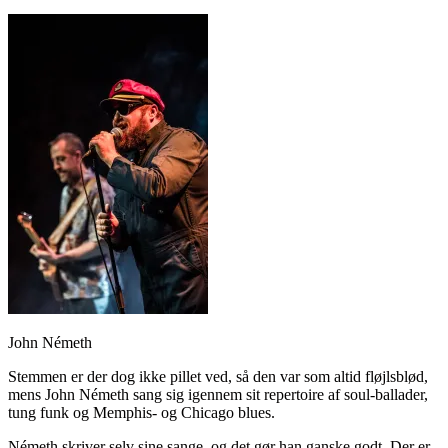
John Németh
Stemmen er der dog ikke pillet ved, så den var som altid fløjlsblød,
mens John Németh sang sig igennem sit repertoire af soul-ballader,
tung funk og Memphis- og Chicago blues.
Németh skriver selv sine sange, og det gør han ganske godt. Der er