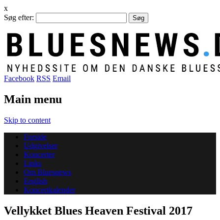
x
Søg efter:
Facebook
RSS
Email
Main menu
Skip to content
Forside
Udgivelser
Koncerter
Links
Om Bluesnews
English
Koncertkalender
Vellykket Blues Heaven Festival 2017