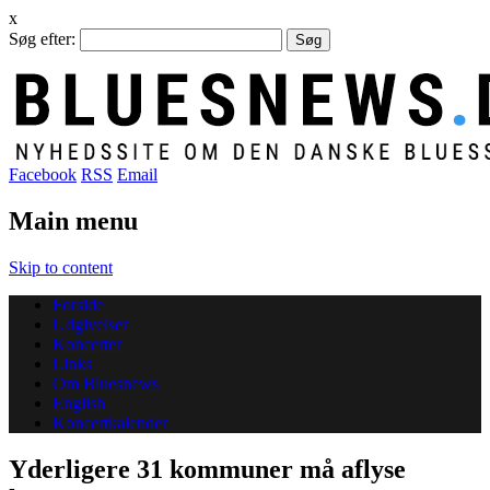
x
Søg efter:
Facebook
RSS
Email
Main menu
Skip to content
Forside
Udgivelser
Koncerter
Links
Om Bluesnews
English
Koncertkalender
Yderligere 31 kommuner må aflyse