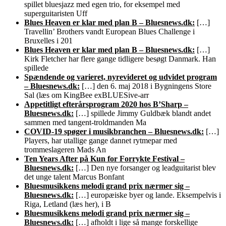
spillet bluesjazz med egen trio, for eksempel med
superguitaristen Uff
Blues Heaven er klar med plan B – Bluesnews.dk:
[…]
Travellin’ Brothers vandt European Blues Challenge i
Bruxelles i 201
Blues Heaven er klar med plan B – Bluesnews.dk:
[…]
Kirk Fletcher har flere gange tidligere besøgt Danmark. Han
spillede
Spændende og varieret, nyrevideret og udvidet program
– Bluesnews.dk:
[…] den 6. maj 2018 i Bygningens Store
Sal (læs om KingBee exBLUESive-arr
Appetitligt efterårsprogram 2020 hos B’Sharp –
Bluesnews.dk:
[…] spillede Jimmy Guldbæk blandt andet
sammen med tangent-troldmanden Ma
COVID-19 spøger i musikbranchen – Bluesnews.dk:
[…]
Players, har utallige gange dannet rytmepar med
trommeslageren Mads An
Ten Years After på Kun for Forrykte Festival –
Bluesnews.dk:
[…] Den nye forsanger og leadguitarist blev
det unge talent Marcus Bonfant
Bluesmusikkens melodi grand prix nærmer sig –
Bluesnews.dk:
[…] europæiske byer og lande. Eksempelvis i
Riga, Letland (læs her), i B
Bluesmusikkens melodi grand prix nærmer sig –
Bluesnews.dk:
[…] afholdt i lige så mange forskellige