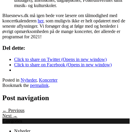
undtages), aftenskoler, daghøjskoler, Folkeuniversitet samt
musik- og kulturskoler.
Bluesnews.dk må igen bede vore læsere om tålmodighed med
koncertkalenderen
her
, som muligvis ikke er helt opdateret med de
seneste aflysninger. Vi forsøger dog at følge med og henleder i
øvrigt opmærksomheden på de mange koncerter, der allerede er
programsat for 2021!
Del dette:
Click to share on Twitter (Opens in new window)
Click to share on Facebook (Opens in new window)
Posted in
Nyheder
,
Koncerter
Bookmark the
permalink
.
Post navigation
← Previous
Next →
Categories
Nyheder