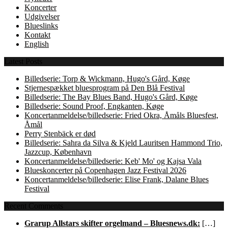
Koncerter
Udgivelser
Blueslinks
Kontakt
English
Latest Posts
Billedserie: Torp & Wickmann, Hugo's Gård, Køge
Stjernespækket bluesprogram på Den Blå Festival
Billedserie: The Bay Blues Band, Hugo's Gård, Køge
Billedserie: Sound Proof, Engkanten, Køge
Koncertanmeldelse/billedserie: Fried Okra, Åmåls Bluesfest,
Åmål
Perry Stenbäck er død
Billedserie: Sahra da Silva & Kjeld Lauritsen Hammond Trio,
Jazzcup, København
Koncertanmeldelse/billedserie: Keb' Mo' og Kajsa Vala
Blueskoncerter på Copenhagen Jazz Festival 2026
Koncertanmeldelse/billedserie: Elise Frank, Dalane Blues
Festival
Recent Comments
Grarup Allstars skifter orgelmand – Bluesnews.dk:
[…]