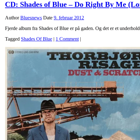
CD: Shades of Blue – Do Right By Me (Lo
Author
Bluesnews
Date
9. februar 2012
Fjerde album fra Shades of Blue er på gaden. Og det er et underholde
Tagged
Shades Of Blue
|
1 Comment
|