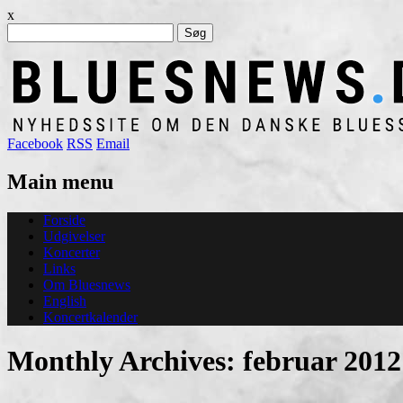
x
Søg
efter:
Facebook
RSS
Email
Main menu
Skip
Forside
to
Udgivelser
content
Koncerter
Links
Om Bluesnews
English
Koncertkalender
Monthly Archives:
februar 2012