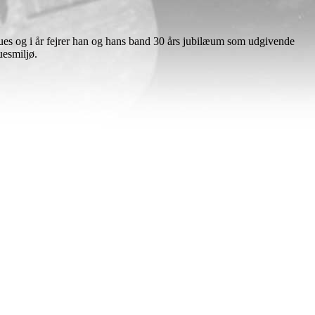
lues og i år fejrer han og hans band 30 års jubilæum som udgivende
uesmiljø.