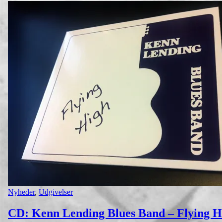
Nyheder
,
Udgivelser
CD: Kenn Lending Blues Band – Flying H