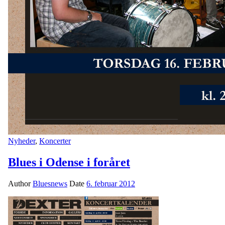
Nyheder
,
Koncerter
Blues i Odense i foråret
Author
Bluesnews
Date
6. februar 2012