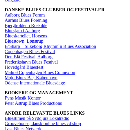
DANSKE BLUES CLUBBER OG FESTIVALER
Aalborg Blues Forum
Aarhus Blues Forening
Bjergtrolden i Roskilde
Bluesjam i Aalborg
Blueskartellet, Horsens
Bluestown, Lønstrup
B’Sharp – Silkeborg Rhythm`n Blues Association
Copenhagen Blues Festival
Den Blå Festival, Aalborg
Frederikshavn Blues Festival
Hovedgård Bluesfest
Malmø Copenhagen Blues Connexion
Mojo Blues Bar, København
Odense Internationale Bluesdage
BOOKERE OG MANAGEMENT
Fyns Musik Kontor
Peter Astrup Blues Productions
ANDRE RELEVANTE BLUES LINKS
Bluestimen på Syddjurs Lokalradio
Groovehouse, dansk online blues cd shop
Jysk Blues Netværk