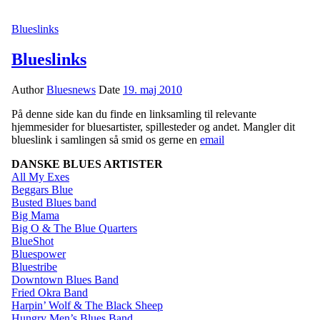
Blueslinks
Blueslinks
Author
Bluesnews
Date
19. maj 2010
På denne side kan du finde en linksamling til relevante
hjemmesider for bluesartister, spillesteder og andet. Mangler dit
blueslink i samlingen så smid os gerne en
email
DANSKE BLUES ARTISTER
All My Exes
Beggars Blue
Busted Blues band
Big Mama
Big O & The Blue Quarters
BlueShot
Bluespower
Bluestribe
Downtown Blues Band
Fried Okra Band
Harpin’ Wolf & The Black Sheep
Hungry Men’s Blues Band