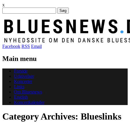
x
Søg
efter:
Facebook
RSS
Email
Main menu
Skip
Forside
to
Udgivelser
content
Koncerter
Links
Om Bluesnews
English
Koncertkalender
Category Archives:
Blueslinks