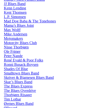
JJ Blues Band
Kenn Lending
Kent Thomsen
L.P. Simonsen
Mad Dog Baba & The Tonebones
Mama’s Blues Joint
Max Wolff
Mike Andersen
Mojomakers
Motorcity Blues Club
Nisse Thorbjørn
Ole Frimer
Peter Nande
René Evald & Poor Folks
Ronni Busack-Boysen
Shades Of Blue
Smalltown Blues Band
Skriver & Bjarnesen Blues Band
Skar’s Blues Band
The Blues Express
The Blues Overdrive
Thorbjørn Risager
Tim Lothar
Øernes Blues Band
Øllgaard