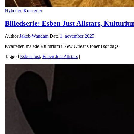
Nyheder
,
Koncerter
Billedserie: Esben Just Allstars, Kulturiu
Author
Jakob Wandam
Date
1. november 2025
Kvartetten malede Kulturium i New Orleans-toner i søndags.
Tagged
Esben Just
,
Esben Just Allstars
|