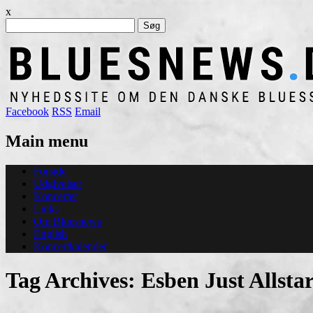
x
Søg
efter:
Facebook
RSS
Email
Main menu
Skip
Forside
to
Udgivelser
content
Koncerter
Links
Om Bluesnews
English
Koncertkalender
Tag Archives:
Esben Just Allsta