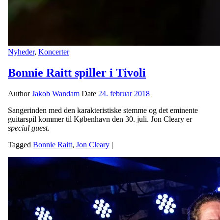
Nyheder
,
Koncerter
Bonnie Raitt spiller i Tivoli
Author
Jakob Wandam
Date
24. februar 2018
Sangerinden med den karakteristiske stemme og det eminente
guitarspil kommer til København den 30. juli. Jon Cleary er
special guest
.
Tagged
Bonnie Raitt
,
Jon Cleary
|