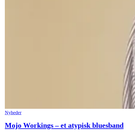
Nyheder
Mojo Workings – et atypisk bluesband