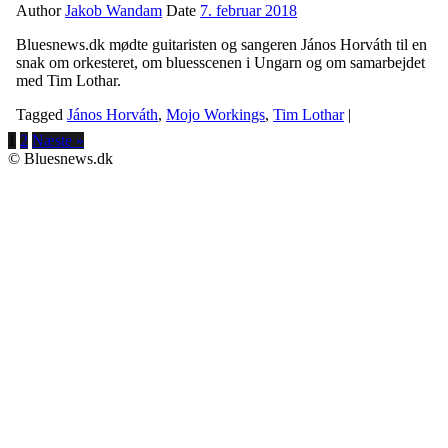
Author
Jakob Wandam
Date
7. februar 2018
Bluesnews.dk mødte guitaristen og sangeren János Horváth til en
snak om orkesteret, om bluesscenen i Ungarn og om samarbejdet
med Tim Lothar.
Tagged
János Horváth
,
Mojo Workings
,
Tim Lothar
|
1
2
Næste »
© Bluesnews.dk