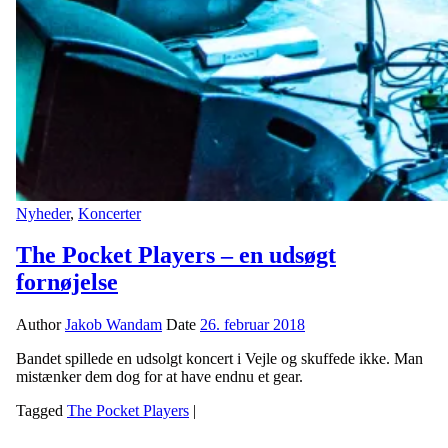
Nyheder
,
Koncerter
The Pocket Players – en udsøgt
fornøjelse
Author
Jakob Wandam
Date
26. februar 2018
Bandet spillede en udsolgt koncert i Vejle og skuffede ikke. Man
mistænker dem dog for at have endnu et gear.
Tagged
The Pocket Players
|