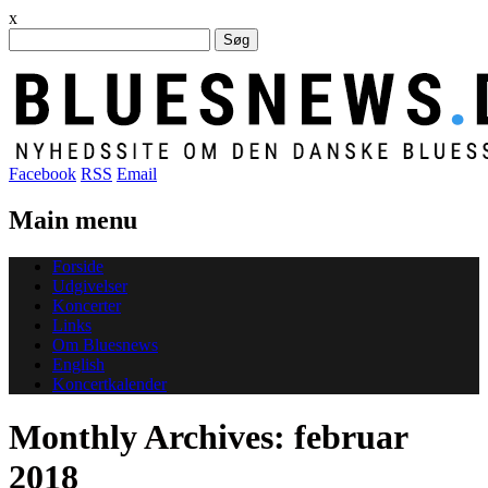
x
Søg
efter:
Facebook
RSS
Email
Main menu
Skip
Forside
to
Udgivelser
content
Koncerter
Links
Om Bluesnews
English
Koncertkalender
Monthly Archives:
februar
2018