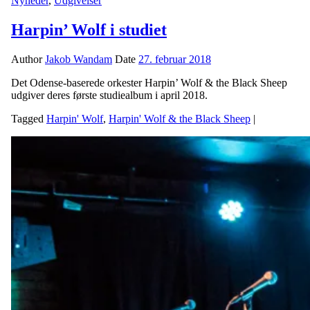
Nyheder
,
Udgivelser
Harpin’ Wolf i studiet
Author
Jakob Wandam
Date
27. februar 2018
Det Odense-baserede orkester Harpin’ Wolf & the Black Sheep
udgiver deres første studiealbum i april 2018.
Tagged
Harpin' Wolf
,
Harpin' Wolf & the Black Sheep
|