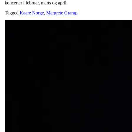
koncerter i februar, marts og april.
Tagged
Kaare Norge
,
Margrete Grarup
|