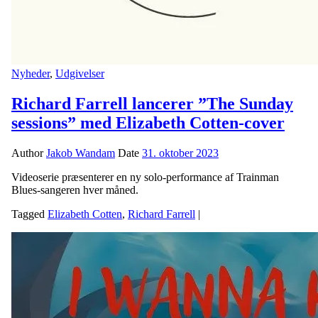
Nyheder
,
Udgivelser
Richard Farrell lancerer ”The Sunday
sessions” med Elizabeth Cotten-cover
Author
Jakob Wandam
Date
31. oktober 2023
Videoserie præsenterer en ny solo-performance af Trainman
Blues-sangeren hver måned.
Tagged
Elizabeth Cotten
,
Richard Farrell
|