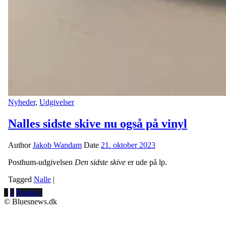
Nyheder
,
Udgivelser
Nalles sidste skive nu også på vinyl
Author
Jakob Wandam
Date
21. oktober 2023
Posthum-udgivelsen
Den sidste skive
er ude på lp.
Tagged
Nalle
|
1
2
Næste »
© Bluesnews.dk