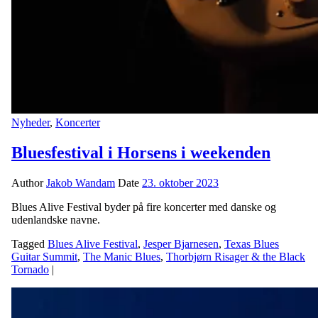
Nyheder
,
Koncerter
Bluesfestival i Horsens i weekenden
Author
Jakob Wandam
Date
23. oktober 2023
Blues Alive Festival byder på fire koncerter med danske og
udenlandske navne.
Tagged
Blues Alive Festival
,
Jesper Bjarnesen
,
Texas Blues
Guitar Summit
,
The Manic Blues
,
Thorbjørn Risager & the Black
Tornado
|