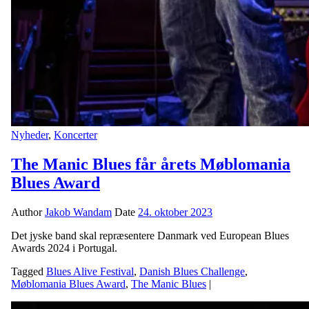
Nyheder
,
Koncerter
The Manic Blues får årets Møblomania
Blues Award
Author
Jakob Wandam
Date
24. oktober 2023
Det jyske band skal repræsentere Danmark ved European Blues
Awards 2024 i Portugal.
Tagged
Blues Alive Festival
,
Danish Blues Challenge
,
Møblomania Blues Award
,
The Manic Blues
|