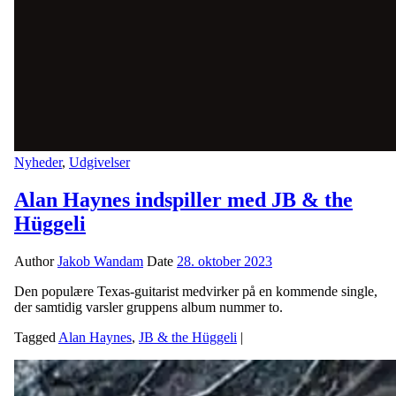
Nyheder
,
Udgivelser
Alan Haynes indspiller med JB & the
Hüggeli
Author
Jakob Wandam
Date
28. oktober 2023
Den populære Texas-guitarist medvirker på en kommende single,
der samtidig varsler gruppens album nummer to.
Tagged
Alan Haynes
,
JB & the Hüggeli
|