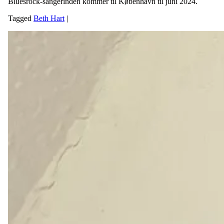
Bluesrock-sangerinden kommer til København til juni 2024.
Tagged
Beth Hart
|