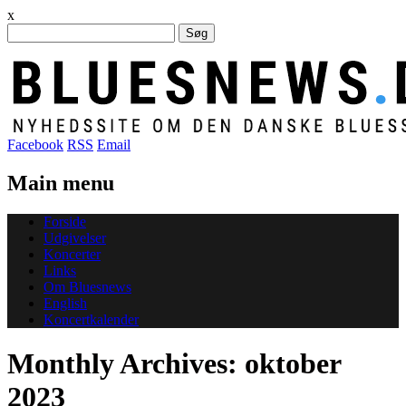
x
Søg
efter:
Facebook
RSS
Email
Main menu
Skip
Forside
to
Udgivelser
content
Koncerter
Links
Om Bluesnews
English
Koncertkalender
Monthly Archives:
oktober
2023