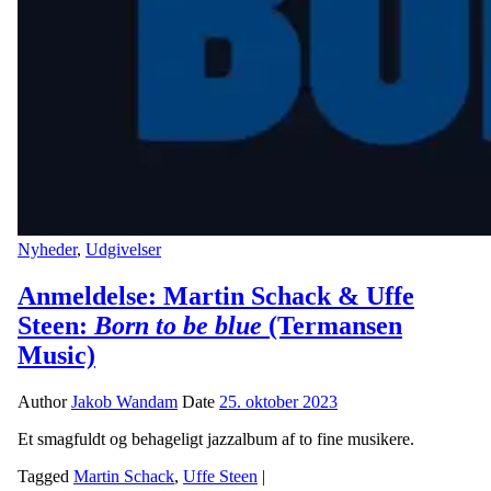
Nyheder
,
Udgivelser
Anmeldelse: Martin Schack & Uffe
Steen:
Born to be blue
(Termansen
Music)
Author
Jakob Wandam
Date
25. oktober 2023
Et smagfuldt og behageligt jazzalbum af to fine musikere.
Tagged
Martin Schack
,
Uffe Steen
|