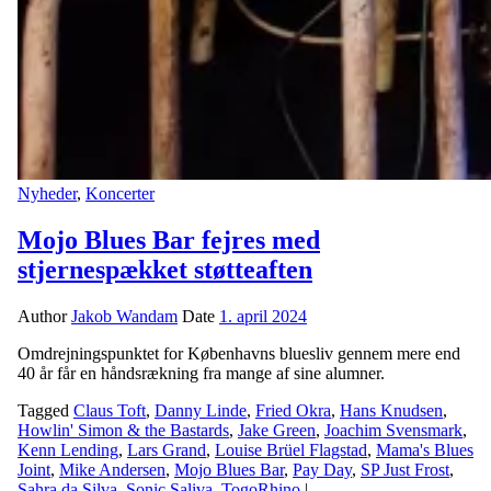
Nyheder
,
Koncerter
Mojo Blues Bar fejres med
stjernespækket støtteaften
Author
Jakob Wandam
Date
1. april 2024
Omdrejningspunktet for Københavns bluesliv gennem mere end
40 år får en håndsrækning fra mange af sine alumner.
Tagged
Claus Toft
,
Danny Linde
,
Fried Okra
,
Hans Knudsen
,
Howlin' Simon & the Bastards
,
Jake Green
,
Joachim Svensmark
,
Kenn Lending
,
Lars Grand
,
Louise Brüel Flagstad
,
Mama's Blues
Joint
,
Mike Andersen
,
Mojo Blues Bar
,
Pay Day
,
SP Just Frost
,
Sahra da Silva
,
Sonic Saliva
,
TogoRhino
|