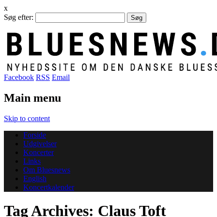
x
Søg efter:
Facebook
RSS
Email
Main menu
Skip to content
Forside
Udgivelser
Koncerter
Links
Om Bluesnews
English
Koncertkalender
Tag Archives:
Claus Toft