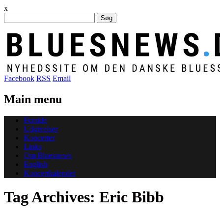
x
Søg
efter:
Facebook
RSS
Email
Main menu
Skip
Forside
to
Udgivelser
content
Koncerter
Links
Om Bluesnews
English
Koncertkalender
Tag Archives:
Eric Bibb