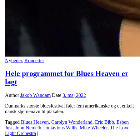
Nyheder
,
Koncerter
Hele programmet for Blues Heaven er
lagt
Author
Jakob Wandam
Date
3. maj 2022
Danmarks største bluesfestival føjer fem amerikanske og et enkelt
dansk stjernenavn til plakaten.
Tagged
Blues Heaven
,
Carolyn Wonderland
,
Eric Bibb
,
Esben
Just
,
John Nemeth
,
Jontavious Willis
,
Mike Wheeler
,
The Love
Light Orchestra
|