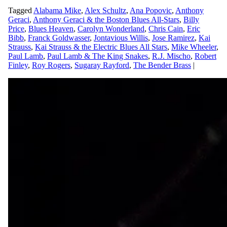
Tagged
Alabama Mike
,
Alex Schultz
,
Ana Popovic
,
Anthony
Geraci
,
Anthony Geraci & the Boston Blues All-Stars
,
Billy
Price
,
Blues Heaven
,
Carolyn Wonderland
,
Chris Cain
,
Eric
Bibb
,
Franck Goldwasser
,
Jontavious Willis
,
Jose Ramirez
,
Kai
Strauss
,
Kai Strauss & the Electric Blues All Stars
,
Mike Wheeler
,
Paul Lamb
,
Paul Lamb & The King Snakes
,
R.J. Mischo
,
Robert
Finley
,
Roy Rogers
,
Sugaray Rayford
,
The Bender Brass
|