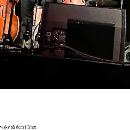
wsky så dem i Ishøj.