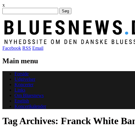
x
Søg
efter:
Facebook
RSS
Email
Main menu
Skip
Forside
to
Udgivelser
content
Koncerter
Links
Om Bluesnews
English
Koncertkalender
Tag Archives:
Franck White Ba