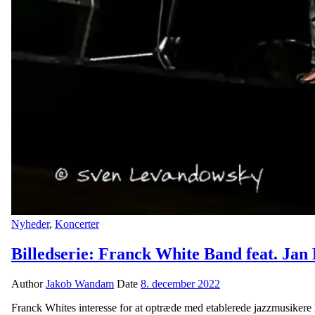
Nyheder
,
Koncerter
Billedserie: Franck White Band feat. Jan
Author
Jakob Wandam
Date
8. december 2022
Franck Whites interesse for at optræde med etablerede jazzmusikere