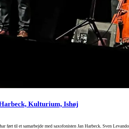
 Harbeck, Kulturium, Ishøj
 har ført til et samarbejde med saxofonisten Jan Harbeck. Sven Levando