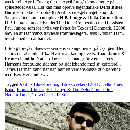
weekend i April. Fredag den 1. April foregår koncerterne på
spillestedet Atlas. Her kan man opleve legendariske
Delta Blues
Band
som ikke har optrådt i Aarhus i meget meget lang tid.
Samme aften kan man opleve
H.P. Lange & Delta Connection
H.P. Lange dannede bandet The Delta Connection med bassisten,
Paul Junior, som for nylig var flyttet fra Texas til Danmark. I 2008
blev en af Danmarks travleste trommeslagere, Jens Kristian Dam,
nyeste medlem af bandet.
Lørdag foregår bluesweekendens arrangementer på Gyngen. Her
startes der allerede kl 14. Hvor man kan opleve
Nathan James &
Franco Limido
. Nathan James har i mange år været James
Harmans foretrukne sideman og sideløbende med sit guitarspil i
James Harman band har han haft en verdensklasse duo kørende
med Ben Hernandez….
Tagged
Aarhus Bluesforening
,
Bluesweekend 2011
,
Delta Blues
Band
,
Franco Limido
,
H.P Lange & The Delta Connection
,
Nathan James
,
Tutweiler
,
Uffe Steen
|