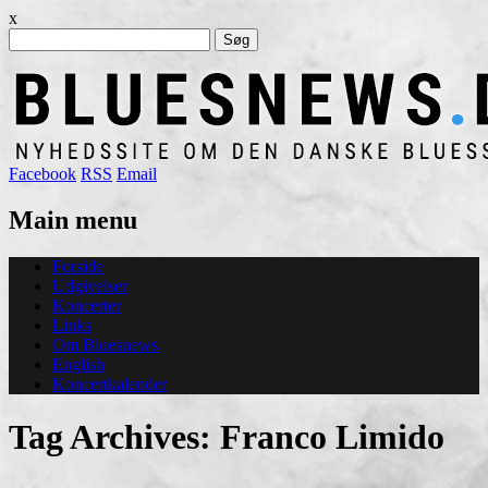
x
Søg
efter:
Facebook
RSS
Email
Main menu
Skip
Forside
to
Udgivelser
content
Koncerter
Links
Om Bluesnews
English
Koncertkalender
Tag Archives:
Franco Limido