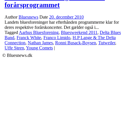
forårsprogrammet
Author
Bluesnews
Date
20. december 2010
Landets bluesforeninger har efterhånden programmerne klar for
deres respektive forårskoncerter. Det gælder også i...
Tagged
Aarhus Bluesforening
,
Bluesweekend 2011
,
Delta Blues
Band
,
Franck White
,
Franco Limido
,
H.P Lange & The Delta
Connection
,
Nathan James
,
Ronni Busack-Boysen
,
Tutweiler
,
Uffe Steen
,
Young Comets
|
© Bluesnews.dk