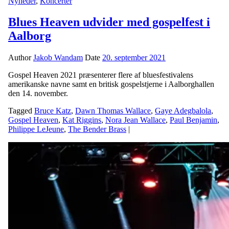
Nyheder
,
Koncerter
Blues Heaven udvider med gospelfest i
Aalborg
Author
Jakob Wandam
Date
20. september 2021
Gospel Heaven 2021 præsenterer flere af bluesfestivalens
amerikanske navne samt en britisk gospelstjerne i Aalborghallen
den 14. november.
Tagged
Bruce Katz
,
Dawn Thomas Wallace
,
Gaye Adegbalola
,
Gospel Heaven
,
Kat Riggins
,
Nora Jean Wallace
,
Paul Benjamin
,
Philippe LeJeune
,
The Bender Brass
|