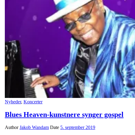
Nyheder
,
Koncerter
Blues Heaven-kunstnere synger gospel
Author
Jakob Wandam
Date
5. september 2019