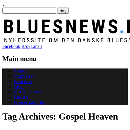
x
Søg
efter:
Facebook
RSS
Email
Main menu
Skip
Forside
to
Udgivelser
content
Koncerter
Links
Om Bluesnews
English
Koncertkalender
Tag Archives:
Gospel Heaven