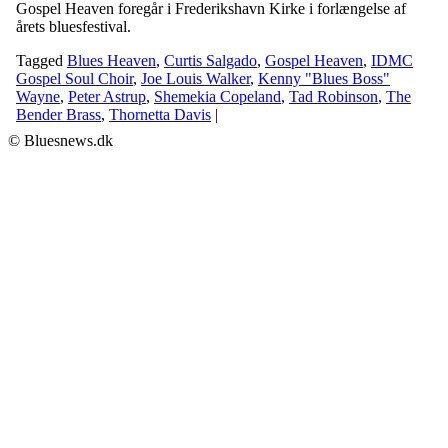
Gospel Heaven foregår i Frederikshavn Kirke i forlængelse af
årets bluesfestival.
Tagged
Blues Heaven
,
Curtis Salgado
,
Gospel Heaven
,
IDMC
Gospel Soul Choir
,
Joe Louis Walker
,
Kenny "Blues Boss"
Wayne
,
Peter Astrup
,
Shemekia Copeland
,
Tad Robinson
,
The
Bender Brass
,
Thornetta Davis
|
© Bluesnews.dk