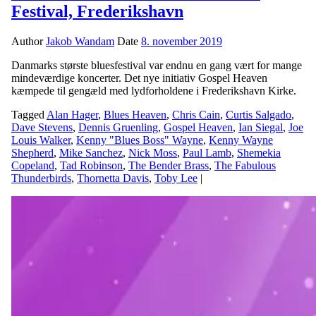
Festival, Frederikshavn
Author
Jakob Wandam
Date
8. november 2019
Danmarks største bluesfestival var endnu en gang vært for mange
mindeværdige koncerter. Det nye initiativ Gospel Heaven
kæmpede til gengæld med lydforholdene i Frederikshavn Kirke.
Tagged
Alan Hager
,
Blues Heaven
,
Chris Cain
,
Curtis Salgado
,
Dave Stevens
,
Dennis Gruenling
,
Gospel Heaven
,
Ian Siegal
,
Joe
Louis Walker
,
Kenny "Blues Boss" Wayne
,
Kenny Wayne
Shepherd
,
Mike Sanchez
,
Nick Moss
,
Paul Lamb
,
Shemekia
Copeland
,
Tad Robinson
,
The Bender Brass
,
The Fabulous
Thunderbirds
,
Thornetta Davis
,
Toby Lee
|