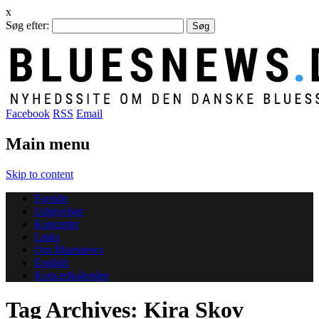
x
Søg efter:
Facebook
RSS
Email
Main menu
Skip to content
Forside
Udgivelser
Koncerter
Links
Om Bluesnews
English
Koncertkalender
Tag Archives:
Kira Skov