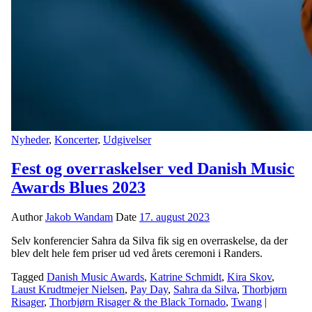
Nyheder
,
Koncerter
,
Udgivelser
Fest og overraskelser ved Danish Music
Awards Blues 2023
Author
Jakob Wandam
Date
17. august 2023
Selv konferencier Sahra da Silva fik sig en overraskelse, da der
blev delt hele fem priser ud ved årets ceremoni i Randers.
Tagged
Danish Music Awards
,
Katrine Schmidt
,
Kira Skov
,
Laust Krudtmejer Nielsen
,
Pay Day
,
Sahra da Silva
,
Thorbjørn
Risager
,
Thorbjørn Risager & the Black Tornado
,
Twang
|