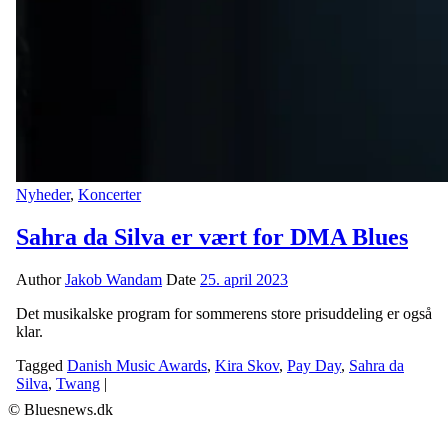
Nyheder
,
Koncerter
Sahra da Silva er vært for DMA Blues
Author
Jakob Wandam
Date
25. april 2023
Det musikalske program for sommerens store prisuddeling er også
klar.
Tagged
Danish Music Awards
,
Kira Skov
,
Pay Day
,
Sahra da
Silva
,
Twang
|
© Bluesnews.dk