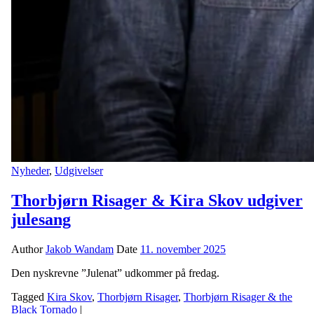
Nyheder
,
Udgivelser
Thorbjørn Risager & Kira Skov udgiver
julesang
Author
Jakob Wandam
Date
11. november 2025
Den nyskrevne ”Julenat” udkommer på fredag.
Tagged
Kira Skov
,
Thorbjørn Risager
,
Thorbjørn Risager & the
Black Tornado
|