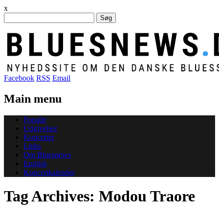
x
Søg
efter:
Facebook
RSS
Email
Main menu
Skip
Forside
to
Udgivelser
content
Koncerter
Links
Om Bluesnews
English
Koncertkalender
Tag Archives:
Modou Traore