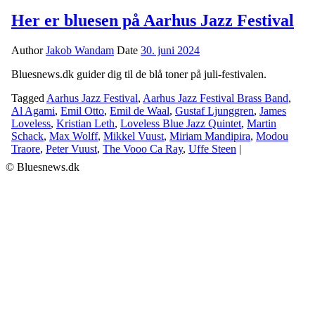
Her er bluesen på Aarhus Jazz Festival
Author
Jakob Wandam
Date
30. juni 2024
Bluesnews.dk guider dig til de blå toner på juli-festivalen.
Tagged
Aarhus Jazz Festival
,
Aarhus Jazz Festival Brass Band
,
Al Agami
,
Emil Otto
,
Emil de Waal
,
Gustaf Ljunggren
,
James
Loveless
,
Kristian Leth
,
Loveless Blue Jazz Quintet
,
Martin
Schack
,
Max Wolff
,
Mikkel Vuust
,
Miriam Mandipira
,
Modou
Traore
,
Peter Vuust
,
The Vooo Ca Ray
,
Uffe Steen
|
© Bluesnews.dk