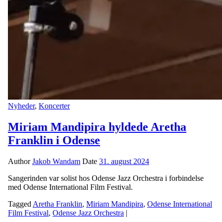
Nyheder
,
Koncerter
Miriam Mandipira hyldede Aretha
Franklin i Odense
Author
Jakob Wandam
Date
31. august 2024
Sangerinden var solist hos Odense Jazz Orchestra i forbindelse
med Odense International Film Festival.
Tagged
Aretha Franklin
,
Miriam Mandipira
,
Odense International
Film Festival
,
Odense Jazz Orchestra
|