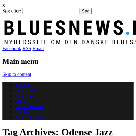
x
Søg efter:
Facebook
RSS
Email
Main menu
Skip to content
Forside
Udgivelser
Koncerter
Links
Om Bluesnews
English
Koncertkalender
Tag Archives:
Odense Jazz