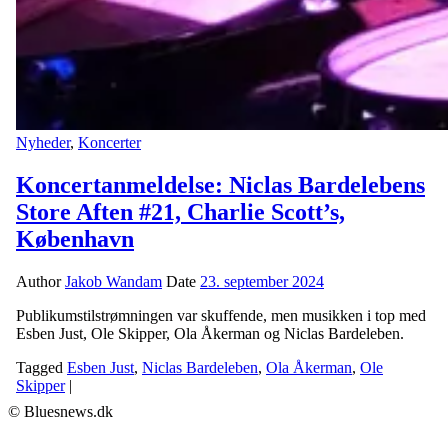
Nyheder
,
Koncerter
Koncertanmeldelse: Niclas Bardelebens
Store Aften #21, Charlie Scott’s,
København
Author
Jakob Wandam
Date
23. september 2024
Publikumstilstrømningen var skuffende, men musikken i top med
Esben Just, Ole Skipper, Ola Åkerman og Niclas Bardeleben.
Tagged
Esben Just
,
Niclas Bardeleben
,
Ola Åkerman
,
Ole
Skipper
|
© Bluesnews.dk