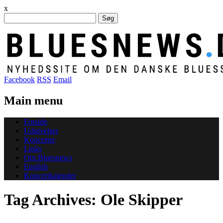
x
Søg
efter:
Facebook
RSS
Email
Main menu
Skip
Forside
to
Udgivelser
content
Koncerter
Links
Om Bluesnews
English
Koncertkalender
Tag Archives:
Ole Skipper