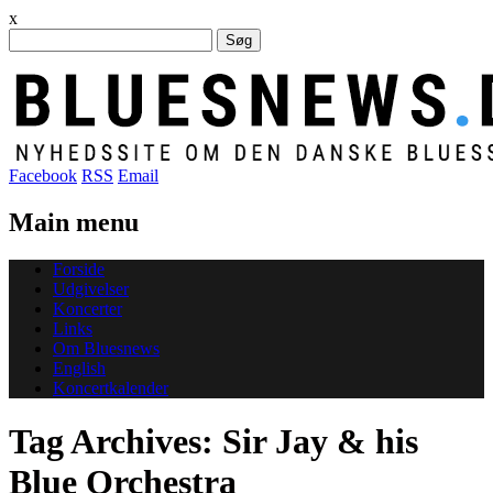
x
Søg
efter:
Facebook
RSS
Email
Main menu
Skip
Forside
to
Udgivelser
content
Koncerter
Links
Om Bluesnews
English
Koncertkalender
Tag Archives:
Sir Jay & his
Blue Orchestra