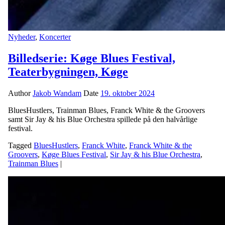
Nyheder
,
Koncerter
Billedserie: Køge Blues Festival,
Teaterbygningen, Køge
Author
Jakob Wandam
Date
19. oktober 2024
BluesHustlers, Trainman Blues, Franck White & the Groovers
samt Sir Jay & his Blue Orchestra spillede på den halvårlige
festival.
Tagged
BluesHustlers
,
Franck White
,
Franck White & the
Groovers
,
Køge Blues Festival
,
Sir Jay & his Blue Orchestra
,
Trainman Blues
|