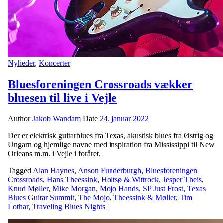
Nyheder
,
Koncerter
Bluesforeningen Crossroads vækker
bluesen til live i Vejle
Author
Jakob Wandam
Date
24. januar 2022
Der er elektrisk guitarblues fra Texas, akustisk blues fra Østrig og
Ungarn og hjemlige navne med inspiration fra Mississippi til New
Orleans m.m. i Vejle i foråret.
Tagged
Alan Haynes
,
Anson Funderburgh
,
Bluesforeningen
Crossroads
,
Hans Theessink
,
Holtsø & Wittrock
,
Jesper Theis
,
Knud Møller
,
Mike Morgan
,
Mojo Hands
,
SP Just Frost
,
Texas
Blues Guitar Summit
,
The Mojo
,
Theessink & Møller
,
Tim
Lothar
,
Traveling Blues Nights
|