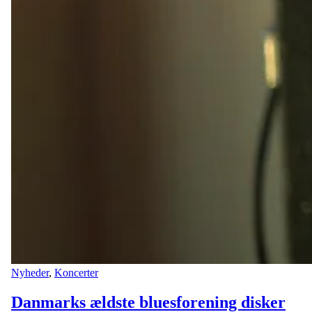
Nyheder
,
Koncerter
Danmarks ældste bluesforening disker