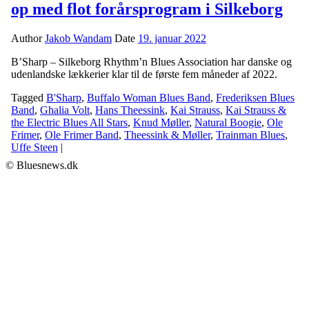
op med flot forårsprogram i Silkeborg
Author
Jakob Wandam
Date
19. januar 2022
B’Sharp – Silkeborg Rhythm’n Blues Association har danske og
udenlandske lækkerier klar til de første fem måneder af 2022.
Tagged
B'Sharp
,
Buffalo Woman Blues Band
,
Frederiksen Blues
Band
,
Ghalia Volt
,
Hans Theessink
,
Kai Strauss
,
Kai Strauss &
the Electric Blues All Stars
,
Knud Møller
,
Natural Boogie
,
Ole
Frimer
,
Ole Frimer Band
,
Theessink & Møller
,
Trainman Blues
,
Uffe Steen
|
© Bluesnews.dk