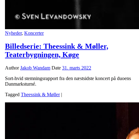
Nyheder
,
Koncerter
Billedserie: Theessink & Møller,
Teaterbygningen, Køge
Author
Jakob Wandam
Date
31. marts 2022
Sort-hvid stemningsrapport fra den næstsidste koncert på duoens
Danmarksturné.
Tagged
Theessink & Møller
|