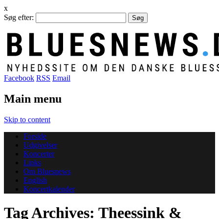
x
Søg efter:
Facebook
RSS
Email
Main menu
Skip to content
Forside
Udgivelser
Koncerter
Links
Om Bluesnews
English
Koncertkalender
Tag Archives:
Theessink &