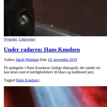
Nyheder
,
Udgivelser
Under radaren: Hans Knudsen
Author
Jakob Wandam
Date
19. november 2019
På opdagelse i Hans Knudsens fyldige diskografi, der samlet set
kan læses som et kærlighedsbrev til blues og traditionel jazz.
Tagged
Hans Knudsen
|