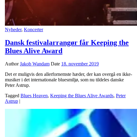
Nyheder
,
Koncerter
Dansk festivalarrangør får Keeping the
Blues Alive Award
Author
Jakob Wandam
Date
18. november 2019
Det er muligvis den allerfornemste hæder, der kan overgå en ikke-
musiker i det internationale bluesmiljø, som nu tildeles danske
Peter Astrup.
Tagged
Blues Heaven
,
Keeping the Blues Alive Awards
,
Peter
Astrup
|