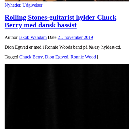
Nyheder
,
Udgivelser
Rolling Stones-guitarist hylder Chuck
Berry med dansk bassist
Author
Jakob Wandam
Date
21. november 2019
Dion Egtved er med i Ronnie Woods band på
bluesy
hyldest-cd.
Tagged
Chuck Berry
,
Dion Egtved
,
Ronnie Wood
|