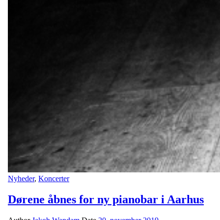
Nyheder
,
Koncerter
Dørene åbnes for ny pianobar i Aarhus