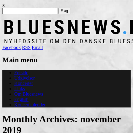
x
Søg
efter:
Facebook
RSS
Email
Main menu
Skip
Forside
to
Udgivelser
content
Koncerter
Links
Om Bluesnews
English
Koncertkalender
Monthly Archives:
november
2019