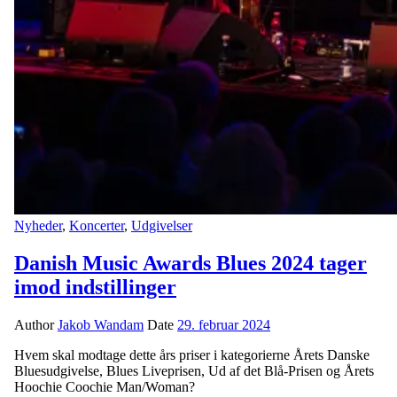
Nyheder
,
Koncerter
,
Udgivelser
Danish Music Awards Blues 2024 tager
imod indstillinger
Author
Jakob Wandam
Date
29. februar 2024
Hvem skal modtage dette års priser i kategorierne Årets Danske
Bluesudgivelse, Blues Liveprisen, Ud af det Blå-Prisen og Årets
Hoochie Coochie Man/Woman?