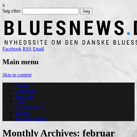
x
Søg efter:
Facebook
RSS
Email
Main menu
Skip to content
Forside
Udgivelser
Koncerter
Links
Om Bluesnews
English
Koncertkalender
Monthly Archives:
februar