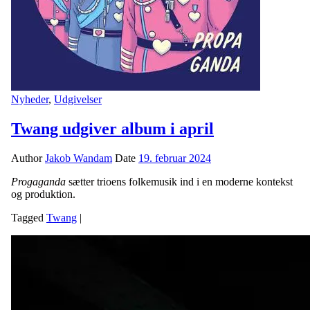
Nyheder
,
Udgivelser
Twang udgiver album i april
Author
Jakob Wandam
Date
19. februar 2024
Progaganda
sætter trioens folkemusik ind i en moderne kontekst
og produktion.
Tagged
Twang
|