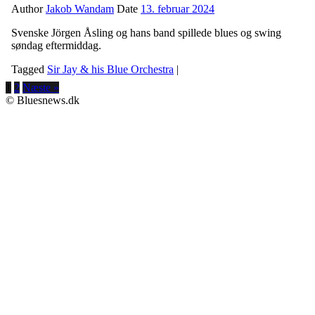
Author
Jakob Wandam
Date
13. februar 2024
Svenske Jörgen Åsling og hans band spillede blues og swing
søndag eftermiddag.
Tagged
Sir Jay & his Blue Orchestra
|
1
2
Næste »
© Bluesnews.dk