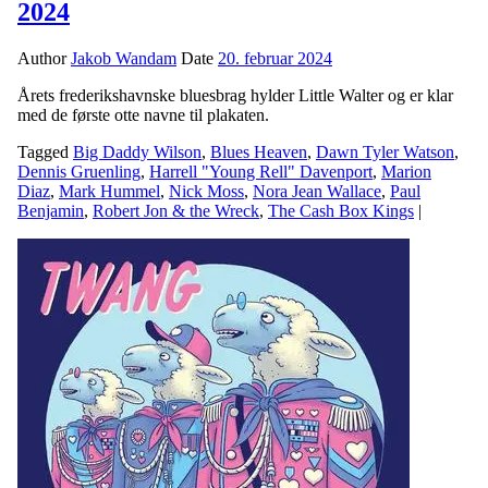
2024
Author
Jakob Wandam
Date
20. februar 2024
Årets frederikshavnske bluesbrag hylder Little Walter og er klar
med de første otte navne til plakaten.
Tagged
Big Daddy Wilson
,
Blues Heaven
,
Dawn Tyler Watson
,
Dennis Gruenling
,
Harrell "Young Rell" Davenport
,
Marion
Diaz
,
Mark Hummel
,
Nick Moss
,
Nora Jean Wallace
,
Paul
Benjamin
,
Robert Jon & the Wreck
,
The Cash Box Kings
|