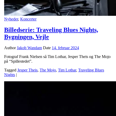
Nyheder
,
Koncerter
Billedserie: Traveling Blues Nights,
Bygningen, Vejle
Author
Jakob Wandam
Date
14. februar 2024
Fotograf Frank Nielsen så Tim Lothar, Jesper Theis og The Mojo
på “Spillestedet”.
Tagged
Jesper Theis
,
The Mojo
,
Tim Lothar
,
Traveling Blues
Nights
|